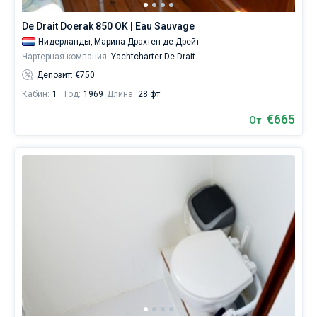
Ближайшие
De Drait Doerak 850 OK | Eau Sauvage
регионы
Нидерланды,
Марина Драхтен де Дрейт
для
Чартерная компания:
Yachtcharter De Drait
яхтинга:
Драхтен
,
Депозит: €750
Винкевен
,
Кабин:
1
Год:
1969
Длина:
28 фт
Хинделопен
,
Ерсеке
,
€665
От
Хейкелум
.
Показать
все...
Драхтен
Винкевен
Хинделопен
Ерсеке
Хейкелум
Эйсселмер
Akkrum
Леммер
Алсмер
Эйсселстейн