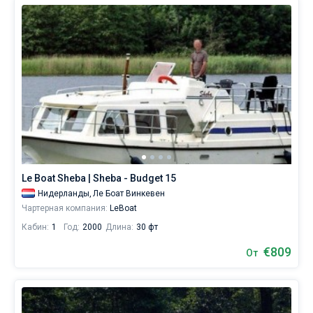
Le Boat Sheba | Sheba - Budget 15
Нидерланды,
Ле Боат Винкевен
Чартерная компания:
LeBoat
Кабин:
1
Год:
2000
Длина:
30 фт
€809
От