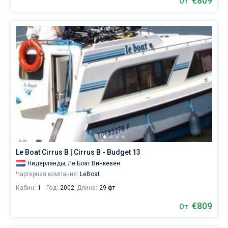
€809
От
Le Boat Cirrus B | Cirrus B - Budget 13
Нидерланды,
Ле Боат Винкевен
Чартерная компания:
LeBoat
Кабин:
1
Год:
2002
Длина:
29 фт
€809
От