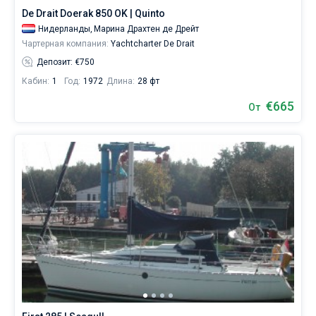
De Drait Doerak 850 OK | Quinto
Нидерланды,
Марина Драхтен де Дрейт
Чартерная компания:
Yachtcharter De Drait
Депозит: €750
Кабин:
1
Год:
1972
Длина:
28 фт
€665
От