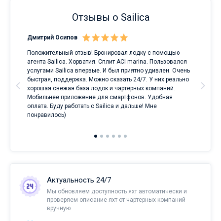
Отзывы о Sailica
Дмитрий Осипов
Сан
Положительный отзыв! Бронировал лодку с помощью
Луч
а
агента Sailica. Хорватия. Сплит ACI marina. Пользовался
услугами Sailica впервые. И был приятно удивлен. Очень
ри
быстрая, поддержка. Можно сказать 24/7. У них реально
е
хорошая свежая база лодок и чартерных компаний.
и
Мобильнее приложение для смартфонов. Удобная
оплата. Буду работать с Sailica и дальше! Мне
понравилось)
Актуальность 24/7
Мы обновляем доступность яхт автоматически и
проверяем описание яхт от чартерных компаний
вручную