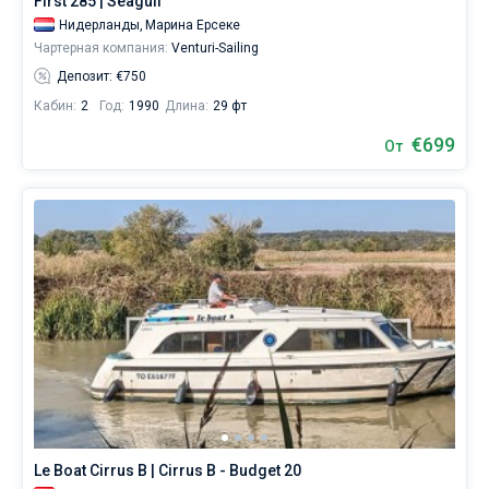
First 285 | Seagull
Нидерланды,
Марина Ерсеке
Чартерная компания:
Venturi-Sailing
Депозит: €750
Кабин:
2
Год:
1990
Длина:
29 фт
€699
От
Le Boat Cirrus B | Cirrus B - Budget 20