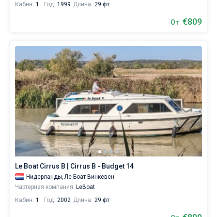
Кабин:
1
Год:
1999
Длина:
29 фт
€809
От
Le Boat Cirrus B | Cirrus B - Budget 14
Нидерланды,
Ле Боат Винкевен
Чартерная компания:
LeBoat
Кабин:
1
Год:
2002
Длина:
29 фт