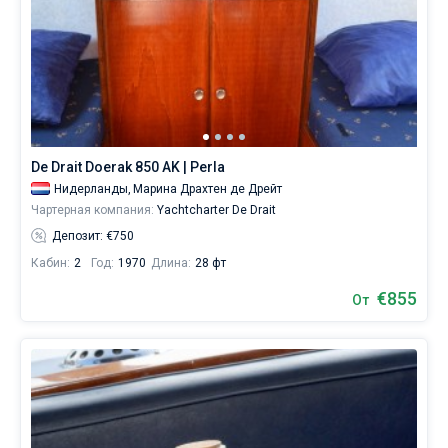
De Drait Doerak 850 AK | Perla
Нидерланды,
Марина Драхтен де Дрейт
Чартерная компания:
Yachtcharter De Drait
Депозит: €750
Кабин:
2
Год:
1970
Длина:
28 фт
€855
От