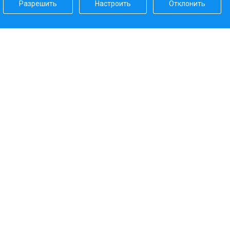
Разрешить
Настроить
Отклонить
Наш рейтинг
5.0
Платежные системы
Наши партнеры