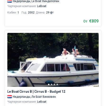
Нидерланды,
Le Boat Хинделопен
Чартерная компания:
LeBoat
Кабин:
1
Год:
2002
Длина:
29 фт
€809
От
Le Boat Cirrus B | Cirrus B - Budget 12
Нидерланды,
Ле Боат Винкевен
Чартерная компания:
LeBoat