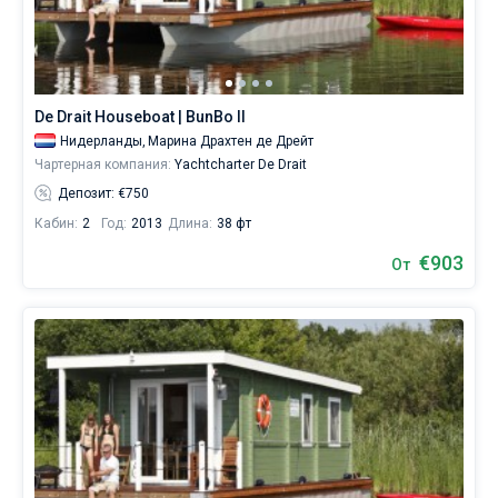
De Drait Houseboat | BunBo II
Нидерланды,
Марина Драхтен де Дрейт
Чартерная компания:
Yachtcharter De Drait
Депозит: €750
Кабин:
2
Год:
2013
Длина:
38 фт
€903
От