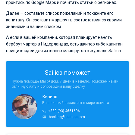
пройтись по Google Maps и почитать статьи о регионах.
Далее — составьте список пожеланий и покажите его
капитану. Он составит маршрут в соответствии со своими
знаниями и вашим списком.
А если в вашей компании, которая планирует нанять
бербоут чартер в Нидерландах, есть шкипер либо капитан,
поищите идеи для яхтенных маршрутов в журнале Sailica.
Sailica поможет
Нужна помощь? Мы рядом, 7 дней в неделю. Поможем найти
отличную яхту и сопроводим вашу сделку
Кирилл
Ваш личный ассистент в мире яхтинга
+380 (93) 4661696
booking@sailica.com