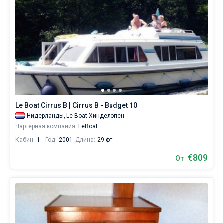
Le Boat Cirrus B | Cirrus B - Budget 10
Нидерланды,
Le Boat Хинделопен
Чартерная компания:
LeBoat
Кабин:
1
Год:
2001
Длина:
29 фт
€809
От