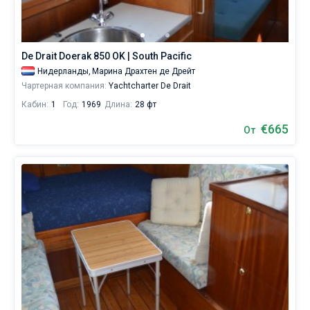
аренду
вы
Без шкипера
найдете
155
Со шкипером
De Drait Doerak 850 OK | South Pacific
предложений
в
Нидерланды,
Марина Драхтен де Дрейт
Нидерландах
Чартерная компания:
Yachtcharter De Drait
Показать(155)
от
Кабин:
1
Год:
1969
Длина:
28 фт
665€,
как
€665
От
для
любителей
спокойного
отдыха,
так
и
для
яхтсменов,
которые
не
представляют
себе
жизни
без
паруса.