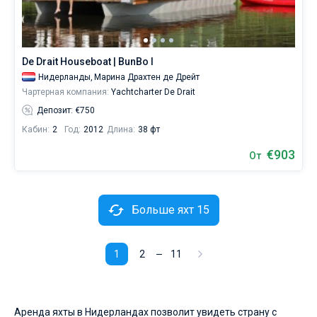
De Drait Houseboat | BunBo I
Нидерланды,
Марина Драхтен де Дрейт
Чартерная компания:
Yachtcharter De Drait
Депозит: €750
Кабин:
2
Год:
2012
Длина:
38 фт
€903
От
Больше яхт 15
1
2
11
Аренда яхты в Нидерландах позволит увидеть страну с