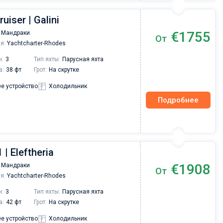
uiser | Galini
€1755
 Мандраки
От
я:
Yachtcharter-Rhodes
н:
3
Тип яхты:
Парусная яхта
а:
38 фт
Грот:
На скрутке
е устройство
Холодильник
Подробнее
 | Eleftheria
€1908
 Мандраки
От
я:
Yachtcharter-Rhodes
н:
3
Тип яхты:
Парусная яхта
а:
42 фт
Грот:
На скрутке
е устройство
Холодильник