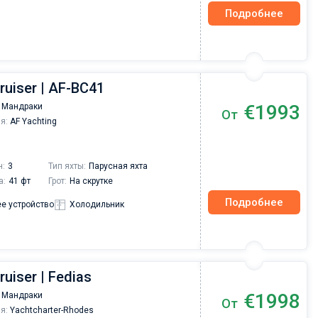
Подробнее
ruiser | AF-BC41
€1993
 Мандраки
От
я:
AF Yachting
н:
3
Тип яхты:
Парусная яхта
а:
41 фт
Грот:
На скрутке
Подробнее
е устройство
Холодильник
ruiser | Fedias
Валерий Коваль
€1998
 Мандраки
От
Друзья, хотелось бы сказать несколько добр
я:
Yachtcharter-Rhodes
слов о компании Sailica yacht с которой мы