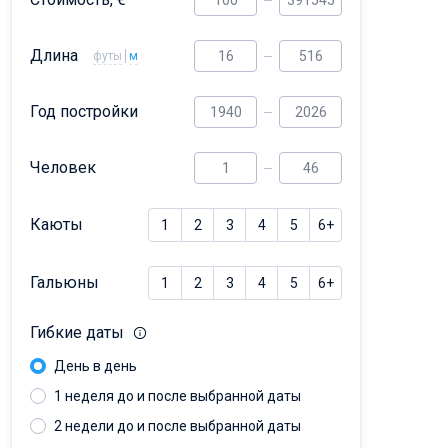
Dufour 46 GL
Длина
футы
м
Год постройки
Человек
Каюты
1
2
3
4
5
6+
Гальюны
1
2
3
4
5
6+
Гибкие даты
День в день
1 неделя до и после выбранной даты
2 недели до и после выбранной даты