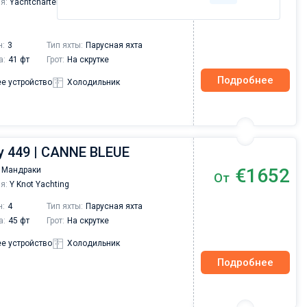
я:
Yachtcharter-Rhodes
н:
3
Тип яхты:
Парусная яхта
а:
41 фт
Грот:
На скрутке
Подробнее
е устройство
Холодильник
y 449 | CANNE BLEUE
€1652
 Мандраки
От
я:
Y Knot Yachting
н:
4
Тип яхты:
Парусная яхта
а:
45 фт
Грот:
На скрутке
е устройство
Холодильник
Подробнее