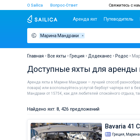
О Sailica
Вопрос-Ответ
Свяжитесь с нам
Аренда яхт
Путеводитель
Марина Мандраки
Популярные
Хорватия
Чартер
Греция
П
страны
н
Биоград
Афины
Lifestyle
Хорватия
С
Дубровник
Волос
Главная
Все яхты
Греция
Додеканес
Родос
Мар
Греция
Ш
Задар
Корфу
Люди
Доступные яхты для аренды 
Италия
З
Сплит
Лаврион
Турция
ТОП
С
Трогир
Лефкас
Аренда яхты в Марине Мандраки — лучший способ разнообра
Испания
С
повара) или воспользуйтесь услугой бербоут чартера яхт в б
Франция
И
Мандраки от 1575€, как для любителей спокойного отдыха, та
Сейшелы
А
Британские Виргинские
Л
Найдено яхт: 8, 426 предложений
острова
К
Мартиника
М
Bavaria 41 C
Багамы
Греция,
Марина