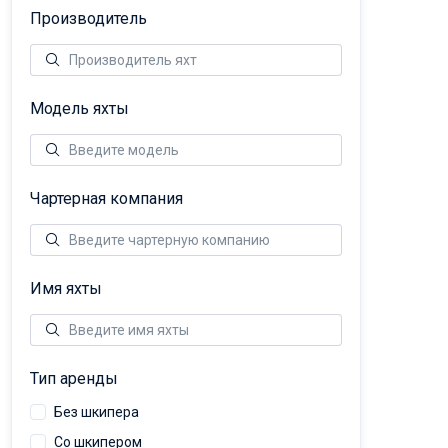
Производитель
Модель яхты
Чартерная компания
Имя яхты
Тип аренды
Без шкипера
Со шкипером