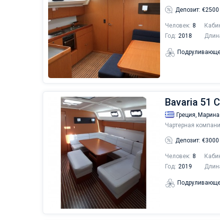
Депозит: €2500
Человек:
8
Каби
Год:
2018
Длин
Подруливающе
Bavaria 51 C
Греция,
Марина
Чартерная компани
Депозит: €3000
Человек:
8
Каби
Год:
2019
Длин
Подруливающе