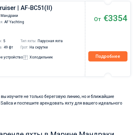
ruiser | AF-BC51(II)
€3354
 Мандраки
От
я:
AF Yachting
н:
5
Тип яхты:
Парусная яхта
а:
49 фт
Грот:
На скрутке
Подробнее
е устройство
Холодильник
вы изучите не только береговую линию, но и ближайшие
Sailica и поспешите арендовать яхту для вашего идеального
 аренде яхты в Марине Мандраки