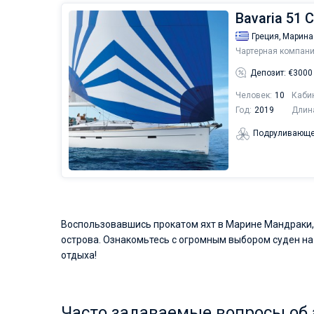
Bavaria 51 C
Греция,
Марина
Чартерная компани
Депозит: €3000
Человек:
10
Каби
Год:
2019
Длин
Подруливающе
Воспользовавшись прокатом яхт в Марине Мандраки, 
острова. Ознакомьтесь с огромным выбором суден на 
отдыха!
Часто задаваемые вопросы об