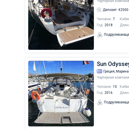
Чартерная компани
Депозит: €2500
Человек:
7
Каби
Год:
2018
Длин
Подруливающе
Sun Odysse
Греция,
Марина
Чартерная компани
Человек:
10
Каби
Год:
2016
Длин
Подруливающе