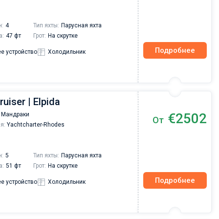
провели чартер на майские праздники. Хочу
отметить отличную работу сотрудников
компании на всех этапах мероприятия, при
н:
4
Тип яхты:
Парусная яхта
подготовке чартера получали быстро
а:
47 фт
Грот:
На скрутке
исчерпывающие ответы на все вопросы,
Подробнее
информационную поддержку и разрешение
е устройство
Холодильник
вопросов связанных с различными
организационными вопросами.
ruiser | Elpida
€2502
 Мандраки
От
я:
Yachtcharter-Rhodes
н:
5
Тип яхты:
Парусная яхта
а:
51 фт
Грот:
На скрутке
Подробнее
е устройство
Холодильник