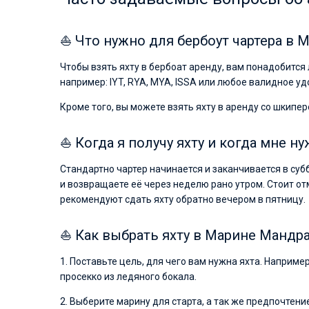
⛵ Что нужно для бербоут чартера в 
Чтобы взять яхту в бербоат аренду, вам понадобитс
например: IYT, RYA, MYA, ISSA или любое валидное у
Кроме того, вы можете взять яхту в аренду со шкипер
⛵ Когда я получу яхту и когда мне ну
Стандартно чартер начинается и заканчивается в суб
и возвращаете её через неделю рано утром. Стоит от
рекомендуют сдать яхту обратно вечером в пятницу.
⛵ Как выбрать яхту в Марине Мандр
1. Поставьте цель, для чего вам нужна яхта. Наприме
просекко из ледяного бокала.
2. Выберите марину для старта, а так же предпочтен