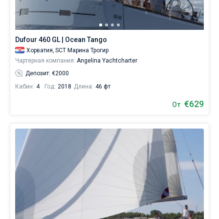
себе
жизни
без
паруса.
Dufour 460 GL | Ocean Tango
Хорватия,
SCT Марина Трогир
Чартерная компания:
Angelina Yachtcharter
Депозит: €2000
Кабин:
4
Год:
2018
Длина:
46 фт
€629
От