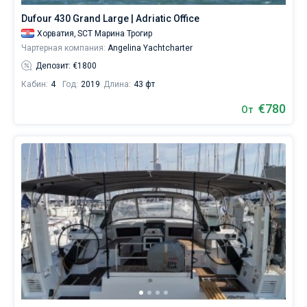
Dufour 430 Grand Large | Adriatic Office
Хорватия,
SCT Марина Трогир
Чартерная компания:
Angelina Yachtcharter
Депозит: €1800
Кабин:
4
Год:
2019
Длина:
43 фт
€780
От