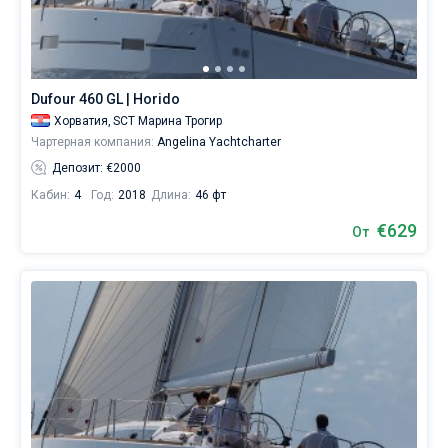
яхт
в
Без шкипера
аренду
вы
Со шкипером
найдете
Dufour 460 GL | Horido
148
предложений
Хорватия,
SCT Марина Трогир
Показать(148)
в
Чартерная компания:
Angelina Yachtcharter
SCT
Депозит: €2000
Марине
Трогир
Кабин:
4
Год:
2018
Длина:
46 фт
от
€629
629€,
От
как
для
любителей
спокойного
отдыха,
так
и
для
яхтсменов,
которые
не
представляют