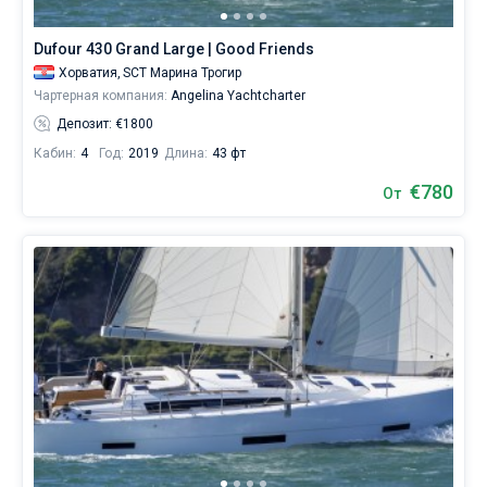
Dufour 430 Grand Large | Good Friends
Хорватия,
SCT Марина Трогир
Чартерная компания:
Angelina Yachtcharter
Депозит: €1800
Кабин:
4
Год:
2019
Длина:
43 фт
€780
От