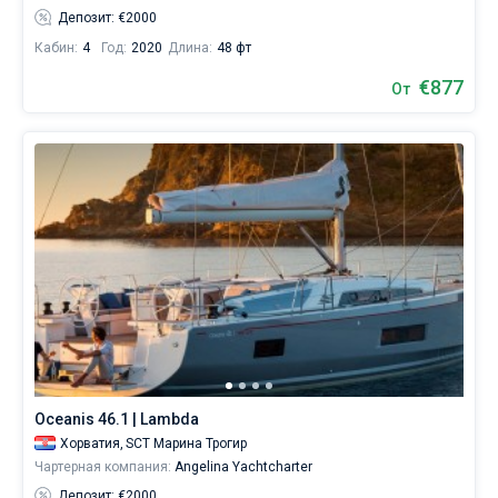
Депозит: €2000
Кабин:
4
Год:
2020
Длина:
48 фт
€877
От
Oceanis 46.1 | Lambda
Хорватия,
SCT Марина Трогир
Чартерная компания:
Angelina Yachtcharter
Депозит: €2000