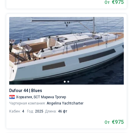
€975
От
Dufour 44 | Blues
Хорватия,
SCT Марина Трогир
Чартерная компания:
Angelina Yachtcharter
Кабин:
4
Год:
2025
Длина:
46 фт
€975
От