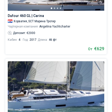
Dufour 460 GL | Carina
Хорватия,
SCT Марина Трогир
Чартерная компания:
Angelina Yachtcharter
Депозит: €2000
Кабин:
4
Год:
2017
Длина:
46 фт
€629
От