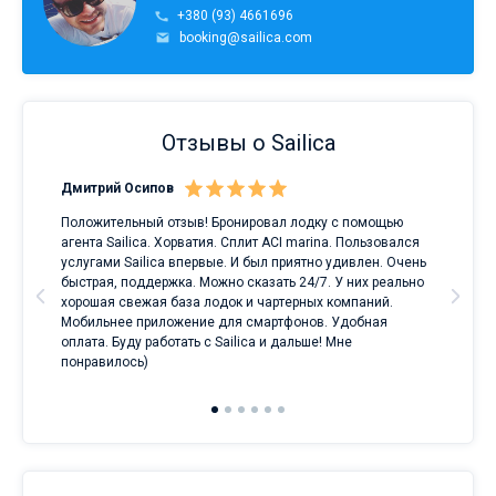
+380 (93) 4661696
booking@sailica.com
Отзывы о Sailica
Дмитрий Осипов
Сан
Положительный отзыв! Бронировал лодку с помощью
Луч
а
агента Sailica. Хорватия. Сплит ACI marina. Пользовался
услугами Sailica впервые. И был приятно удивлен. Очень
ри
быстрая, поддержка. Можно сказать 24/7. У них реально
е
хорошая свежая база лодок и чартерных компаний.
и
Мобильнее приложение для смартфонов. Удобная
оплата. Буду работать с Sailica и дальше! Мне
понравилось)