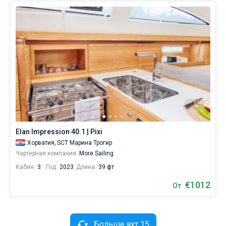
Elan Impression 40.1 | Pixi
Хорватия,
SCT Марина Трогир
Чартерная компания:
More Sailing
Кабин:
3
Год:
2023
Длина:
39 фт
€1012
От
Больше яхт 15