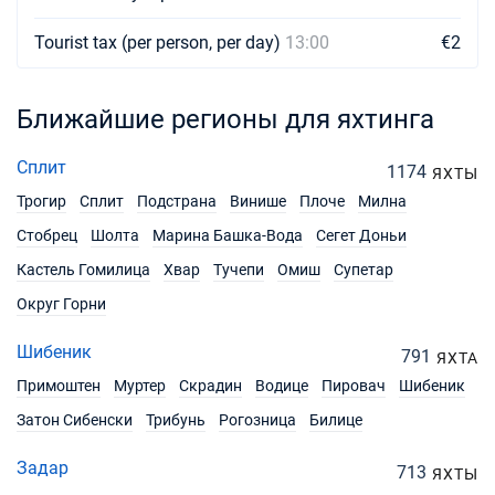
Tourist tax (per person, per day)
13:00
€2
Ближайшие регионы для яхтинга
Сплит
1174
ЯХТЫ
Трогир
Сплит
Подстрана
Винише
Плоче
Милна
Стобрец
Шолта
Марина Башка-Вода
Сегет Доньи
Кастель Гомилица
Хвар
Тучепи
Омиш
Супетар
Округ Горни
Шибеник
791
ЯХТА
Примоштен
Муртер
Скрадин
Водице
Пировач
Шибеник
Затон Сибенски
Трибунь
Рогозница
Билице
Задар
713
ЯХТЫ