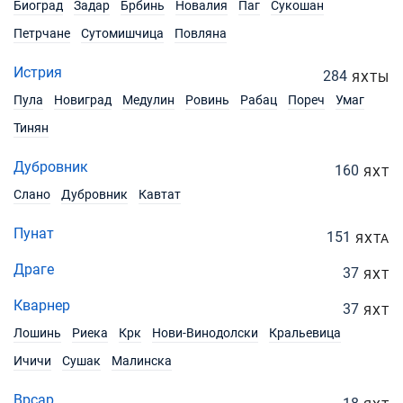
Биоград
Задар
Брбинь
Новалия
Паг
Сукошан
Петрчане
Сутомишчица
Повляна
Истрия
284
ЯХТЫ
Пула
Новиград
Медулин
Ровинь
Рабац
Пореч
Умаг
Тинян
Дубровник
160
ЯХТ
Слано
Дубровник
Кавтат
Пунат
151
ЯХТА
Драге
37
ЯХТ
Кварнер
37
ЯХТ
Лошинь
Риека
Крк
Нови-Винодолски
Кральевица
Ичичи
Сушак
Малинска
Врсар