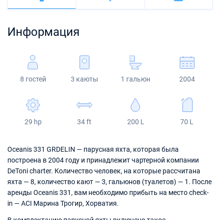
Багамы
Корфу
Марина Каштела
Excess
Bali 4.2
Oceanis 46.1
Сицилия
Фетхие
Мартиника
Информация
Мугла
ACI Марина Дубровник
Lagoon
Bali 4.6
Oceanis 51.1
Сент-Люсия
Марина Веруда
Bali
Bali 5.4
Jeanneau 54
8 гостей
3 каюты
1 гальюн
2004
Fountaine Pajot
Astrea 42
Sun Odyssey 440
Leopard
Excess 11
Sun Odyssey 410
29 hp
34 ft
200 L
70 L
Dufour 46 GL
Oceanis 331 GRDELIN — парусная яхта, которая была
построена в 2004 году и принадлежит чартерной компании
DeToni charter. Количество человек, на которые рассчитана
яхта — 8, количество кают — 3, гальюнов (туалетов) — 1. После
аренды Oceanis 331, вам необходимо прибыть на место check-
in — ACI Марина Трогир, Хорватия.