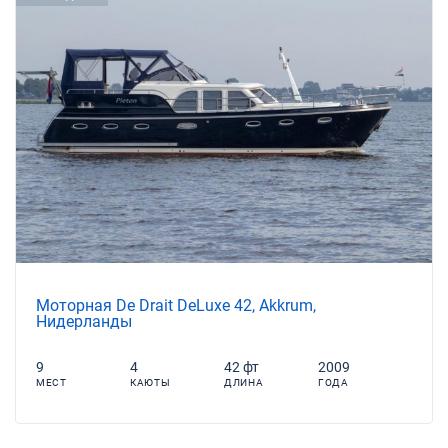
Моторная De Drait DeLuxe 42, Akkrum,
Нидерланды
9
4
42 фт
2009
МЕСТ
КАЮТЫ
ДЛИНА
ГОДА