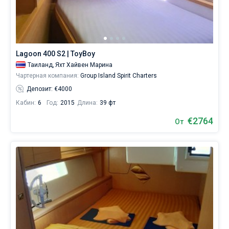
Lagoon 400 S2 | ToyBoy
Таиланд,
Яхт Хайвен Марина
Чартерная компания:
Group Island Spirit Charters
Депозит: €4000
Кабин:
6
Год:
2015
Длина:
39 фт
€2764
От