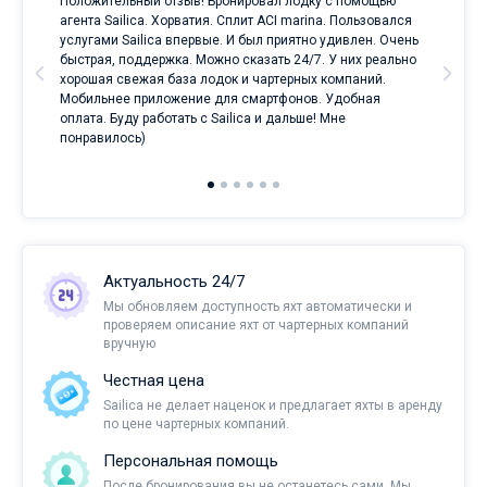
Положительный отзыв! Бронировал лодку с помощью
Луч
а
агента Sailica. Хорватия. Сплит ACI marina. Пользовался
услугами Sailica впервые. И был приятно удивлен. Очень
ри
быстрая, поддержка. Можно сказать 24/7. У них реально
е
хорошая свежая база лодок и чартерных компаний.
и
Мобильнее приложение для смартфонов. Удобная
оплата. Буду работать с Sailica и дальше! Мне
понравилось)
Актуальность 24/7
Мы обновляем доступность яхт автоматически и
проверяем описание яхт от чартерных компаний
вручную
Честная цена
Sailica не делает наценок и предлагает яхты в аренду
по цене чартерных компаний.
Персональная помощь
После бронирования вы не останетесь сами. Мы