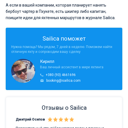
А если в вашей компании, которая планирует нанять
бербоут чартер в Пхукете, есть шкипер либо капитан,
поищите идеи для яхтенных маршрутов в журнале Sailica.
Sailica поможет
Нужна помощь? Мы рядом, 7 дней в неделю. Поможем найти
отличную яхту и сопроводим вашу сделку
Кирилл
Ваш личный ассистент в мире яхтинга
+380 (93) 4661696
booking@sailica.com
Отзывы о Sailica
Дмитрий Осипов
Сан