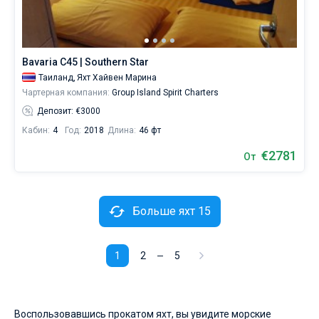
Bavaria C45 | Southern Star
Таиланд,
Яхт Хайвен Марина
Чартерная компания:
Group Island Spirit Charters
Депозит: €3000
Кабин:
4
Год:
2018
Длина:
46 фт
€2781
От
Больше яхт 15
1
2
5
Воспользовавшись прокатом яхт, вы увидите морские