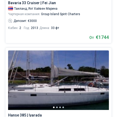
спокойного
Bavaria 33 Cruiser | Fei Jian
отдыха,
Таиланд,
Яхт Хайвен Марина
Чартерная компания:
Group Island Spirit Charters
так
Депозит: €3000
и
для
Кабин:
2
Год:
2013
Длина:
33 фт
яхтсменов,
€1744
От
которые
не
представляют
себе
жизни
без
паруса.
Воспользовавшись
прокатом
яхт
вы
увидите
Hanse 385 | Iyarada