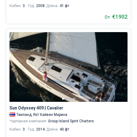
огромным
Кабин:
3
Год:
2008
Длина:
41 фт
выбором
€1902
От
суден
и
поспешите
арендовать
яхту
на
Пхукете
для
вашего
идеального
отдыха!
Ближайшие
Sun Odyssey 409 | Cavalier
регионы
для
Таиланд,
Яхт Хайвен Марина
яхтинга:
Чартерная компания:
Group Island Spirit Charters
Яхт
Кабин:
3
Год:
2014
Длина:
40 фт
Хайвен
Марина
,