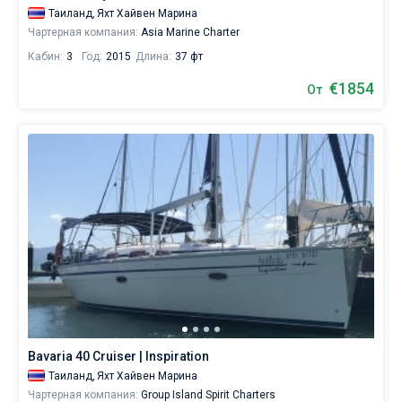
морские
Таиланд,
Яхт Хайвен Марина
окрестности
Чартерная компания:
Asia Marine Charter
Пхукета
Кабин:
3
Год:
2015
Длина:
37 фт
с
€1854
совершенно
От
новой
стороны,
изучите
не
только
береговую
линию,
но
и
ближайшие
острова.
Ознакомьтесь
Bavaria 40 Cruiser | Inspiration
с
Таиланд,
Яхт Хайвен Марина
нашим
Чартерная компания:
Group Island Spirit Charters