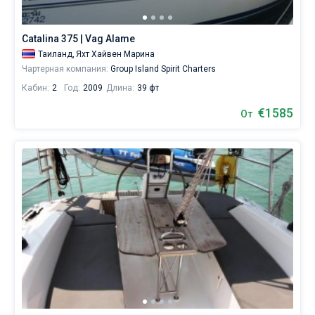
без
шкипера
Без шкипера
чтобы
Catalina 375 | Vag Alame
лично
Со шкипером
Таиланд,
Яхт Хайвен Марина
управлять
Чартерная компания:
Group Island Spirit Charters
судном.
Кабин:
2
Год:
2009
Длина:
39 фт
Показать(63)
В
€1585
От
каталоге
яхт
в
аренду
от
Sailica
вы
найдете
предложения
как
для
любителей