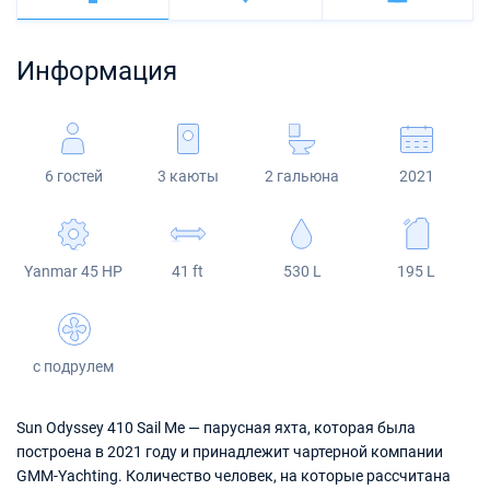
Багамы
Корфу
Марина Каштела
Excess
Bali 4.2
Oceanis 46.1
Сицилия
Фетхие
Мартиника
Информация
Мугла
ACI Марина Дубровник
Lagoon
Bali 4.6
Oceanis 51.1
Сент-Люсия
Марина Веруда
Bali
Bali 5.4
Jeanneau 54
6 гостей
3 каюты
2 гальюна
2021
Fountaine Pajot
Astrea 42
Sun Odyssey 440
Leopard
Excess 11
Sun Odyssey 410
Yanmar 45 HP
41 ft
530 L
195 L
Dufour 46 GL
с подрулем
Sun Odyssey 410 Sail Me — парусная яхта, которая была
построена в 2021 году и принадлежит чартерной компании
GMM-Yachting. Количество человек, на которые рассчитана