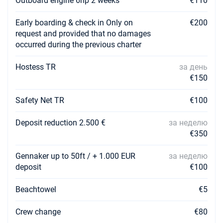
Outboard engine 6hp 2 weeks
€110
06/03/2027 - 13/03/2027
€2070
Забронировать
Early boarding & check in Only on
€200
request and provided that no damages
13/03/2027 - 20/03/2027
€2070
occurred during the previous charter
Забронировать
Hostess TR
за день
20/03/2027 - 27/03/2027
€2070
€150
Забронировать
Safety Net TR
€100
27/03/2027 - 03/04/2027
€2070
Забронировать
Deposit reduction 2.500 €
за неделю
03/04/2027 - 10/04/2027
€350
€2070
Забронировать
Gennaker up to 50ft / + 1.000 EUR
за неделю
10/04/2027 - 17/04/2027
€2070
deposit
€100
Забронировать
Beachtowel
€5
17/04/2027 - 24/04/2027
€3240
Забронировать
Crew change
€80