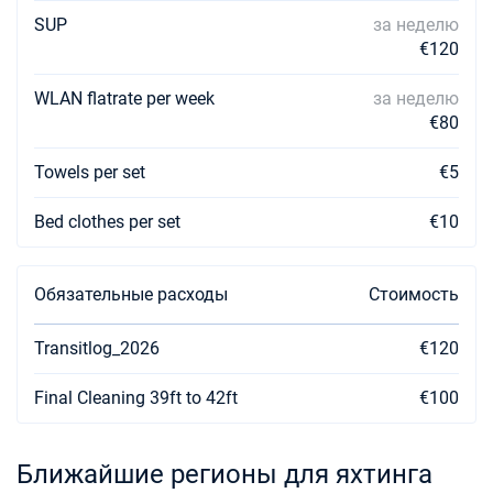
24/04/2027 - 01/05/2027
€3240
SUP
за неделю
Забронировать
€120
01/05/2027 - 08/05/2027
€3240
Забронировать
WLAN flatrate per week
за неделю
€80
08/05/2027 - 15/05/2027
€3240
Забронировать
Towels per set
€5
15/05/2027 - 22/05/2027
€3600
Bed clothes per set
€10
Забронировать
22/05/2027 - 29/05/2027
€3600
Обязательные расходы
Стоимость
Забронировать
29/05/2027 - 05/06/2027
Transitlog_2026
€120
€3600
Забронировать
Final Cleaning 39ft to 42ft
€100
05/06/2027 - 12/06/2027
€3600
Забронировать
Ближайшие регионы для яхтинга
12/06/2027 - 19/06/2027
€3600