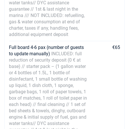
€2016
water tanks// DYC assistance
Забронировать
guarantee // 1st & last night in the
marina /// NOT INCLUDED: refuelling,
03/07/2027 - 10/07/2027
€2124
Забронировать
gas & water consumption at end of
charter, taxes if any, handling fees,
10/07/2027 - 17/07/2027
additional equipment deposit
€2232
Забронировать
Full board 4-6 pax (number of guests
€65
17/07/2027 - 24/07/2027
€2344
to update manually)
INCLUDED: full
Забронировать
reduction of security deposit (0 € at
base) // starter pack – (1 gallon water
24/07/2027 - 31/07/2027
€2650
or 4 bottles of 1.5L, 1 bottle of
Забронировать
disinfectant, 1 small bottle of washing
up liquid, 1 dish cloth, 1 sponge,
31/07/2027 - 07/08/2027
€2466
garbage bags, 1 roll of paper towels, 1
Забронировать
box of matches, 1 roll of toilet paper in
each head) // final cleaning // 1 set of
07/08/2027 - 14/08/2027
€2241
bed sheets & towels, dinghy, outboard
Забронировать
engine & initial supply of fuel, gas and
14/08/2027 - 21/08/2027
water tanks// DYC assistance
€2016
Забронировать