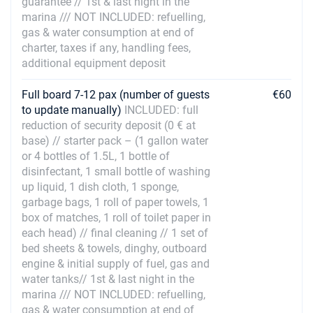
guarantee // 1st & last night in the
marina /// NOT INCLUDED: refuelling,
21/08/2027 - 28/08/2027
€2016
gas & water consumption at end of
Забронировать
charter, taxes if any, handling fees,
additional equipment deposit
28/08/2027 - 04/09/2027
€2016
Забронировать
Full board 7-12 pax (number of guests
€60
to update manually)
INCLUDED: full
04/09/2027 - 11/09/2027
€2016
reduction of security deposit (0 € at
Забронировать
base) // starter pack – (1 gallon water
or 4 bottles of 1.5L, 1 bottle of
11/09/2027 - 18/09/2027
€2016
disinfectant, 1 small bottle of washing
Забронировать
up liquid, 1 dish cloth, 1 sponge,
18/09/2027 - 25/09/2027
garbage bags, 1 roll of paper towels, 1
€2016
Забронировать
box of matches, 1 roll of toilet paper in
each head) // final cleaning // 1 set of
25/09/2027 - 02/10/2027
bed sheets & towels, dinghy, outboard
€2021
Забронировать
engine & initial supply of fuel, gas and
water tanks// 1st & last night in the
02/10/2027 - 09/10/2027
€2056
marina /// NOT INCLUDED: refuelling,
Забронировать
gas & water consumption at end of