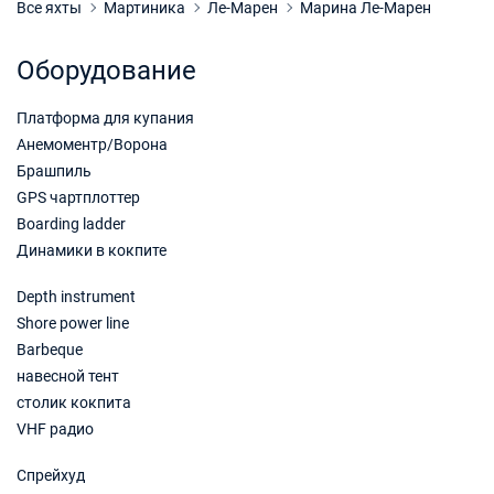
Забронировать
Все яхты
Мартиника
Ле-Марен
Марина Ле-Марен
17/10/2026 - 24/10/2026
€1895
Оборудование
Забронировать
Платформа для купания
24/10/2026 - 31/10/2026
€2035
Забронировать
Анемоментр/Ворона
Брашпиль
31/10/2026 - 07/11/2026
€2337
GPS чартплоттер
Забронировать
Boarding ladder
Динамики в кокпите
07/11/2026 - 14/11/2026
€2707
Забронировать
Depth instrument
Shore power line
14/11/2026 - 21/11/2026
€3004
Забронировать
Barbeque
навесной тент
05/12/2026 - 12/12/2026
€2970
столик кокпита
Забронировать
VHF радио
12/12/2026 - 19/12/2026
€2720
Спрейхуд
Забронировать