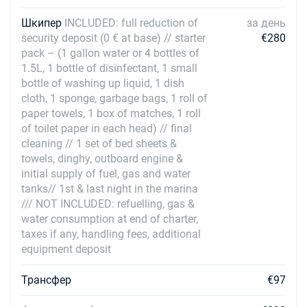
27/11/2027 - 04/12/2027
€3865
Забронировать
Шкипер
INCLUDED: full reduction of
за день
security deposit (0 € at base) // starter
€280
04/12/2027 - 11/12/2027
pack – (1 gallon water or 4 bottles of
€3456
Забронировать
1.5L, 1 bottle of disinfectant, 1 small
bottle of washing up liquid, 1 dish
11/12/2027 - 18/12/2027
€3456
cloth, 1 sponge, garbage bags, 1 roll of
Забронировать
paper towels, 1 box of matches, 1 roll
of toilet paper in each head) // final
18/12/2027 - 25/12/2027
€4887
cleaning // 1 set of bed sheets &
Забронировать
towels, dinghy, outboard engine &
initial supply of fuel, gas and water
tanks// 1st & last night in the marina
/// NOT INCLUDED: refuelling, gas &
water consumption at end of charter,
taxes if any, handling fees, additional
equipment deposit
Трансфер
€97