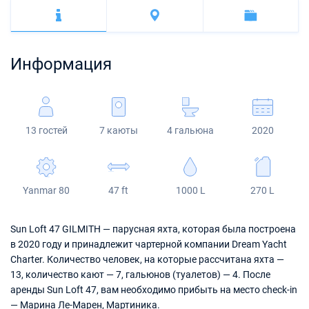
Багамы
Корфу
Марина Каштела
Excess
Bali 4.2
Oceanis 46.1
Сицилия
Фетхие
Мартиника
Мугла
ACI Марина Дубровник
Lagoon
Bali 4.6
Oceanis 51.1
Сент-Люсия
Информация
Марина Веруда
Bali
Bali 5.4
Jeanneau 54
Fountaine Pajot
Astrea 42
Sun Odyssey 440
13 гостей
7 каюты
4 гальюна
2020
Leopard
Excess 11
Sun Odyssey 410
Dufour 46 GL
Yanmar 80
47 ft
1000 L
270 L
Sun Loft 47 GILMITH — парусная яхта, которая была построена
в 2020 году и принадлежит чартерной компании Dream Yacht
Charter. Количество человек, на которые рассчитана яхта —
13, количество кают — 7, гальюнов (туалетов) — 4. После
аренды Sun Loft 47, вам необходимо прибыть на место check-in
— Марина Ле-Марен, Мартиника.