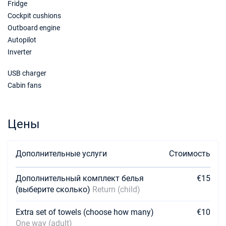
Fridge
Cockpit cushions
19/12/2026 - 26/12/2026
€3846
Забронировать
Outboard engine
Autopilot
26/12/2026 - 02/01/2027
€6330
Inverter
Забронировать
USB charger
16/01/2027 - 23/01/2027
€3649
Cabin fans
Забронировать
06/02/2027 - 13/02/2027
€4054
Забронировать
Цены
13/02/2027 - 20/02/2027
€4054
Забронировать
Дополнительные услуги
Стоимость
20/02/2027 - 27/02/2027
€4054
Дополнительный комплект белья
€15
Забронировать
(выберите сколько)
Return (child)
27/02/2027 - 06/03/2027
€4306
Extra set of towels (choose how many)
€10
Забронировать
One way (adult)