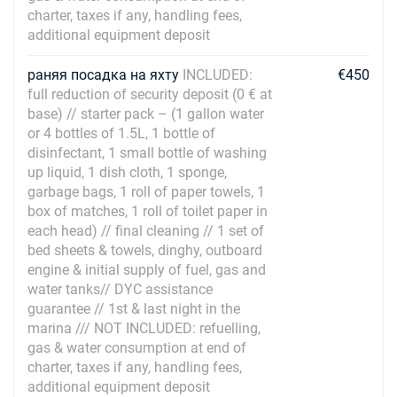
charter, taxes if any, handling fees,
09/10/2027 - 16/10/2027
€2056
additional equipment deposit
Забронировать
раняя посадка на яхту
INCLUDED:
€450
16/10/2027 - 23/10/2027
€2277
full reduction of security deposit (0 € at
Забронировать
base) // starter pack – (1 gallon water
or 4 bottles of 1.5L, 1 bottle of
23/10/2027 - 30/10/2027
€2389
Забронировать
disinfectant, 1 small bottle of washing
up liquid, 1 dish cloth, 1 sponge,
30/10/2027 - 06/11/2027
garbage bags, 1 roll of paper towels, 1
€2713
Забронировать
box of matches, 1 roll of toilet paper in
each head) // final cleaning // 1 set of
06/11/2027 - 13/11/2027
€3145
bed sheets & towels, dinghy, outboard
Забронировать
engine & initial supply of fuel, gas and
water tanks// DYC assistance
13/11/2027 - 20/11/2027
€3487
guarantee // 1st & last night in the
Забронировать
marina /// NOT INCLUDED: refuelling,
gas & water consumption at end of
20/11/2027 - 27/11/2027
€3937
charter, taxes if any, handling fees,
Забронировать
additional equipment deposit