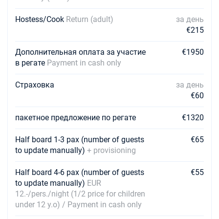
20/03/2027 - 27/03/2027
€4783
Hostess/Cook
Return (adult)
за день
Забронировать
€215
27/03/2027 - 03/04/2027
€4689
Забронировать
Дополнительная оплата за участие
€1950
в регате
Payment in cash only
03/04/2027 - 10/04/2027
€4455
Забронировать
Страховка
за день
€60
10/04/2027 - 17/04/2027
€4023
Забронировать
пакетное предложение по регате
€1320
17/04/2027 - 24/04/2027
€3465
Half board 1-3 pax (number of guests
€65
Забронировать
to update manually)
+ provisioning
24/04/2027 - 01/05/2027
€2821
Забронировать
Half board 4-6 pax (number of guests
€55
to update manually)
EUR
01/05/2027 - 08/05/2027
12.-/pers./night (1/2 price for children
€2655
Забронировать
under 12 y.o) / Payment in cash only