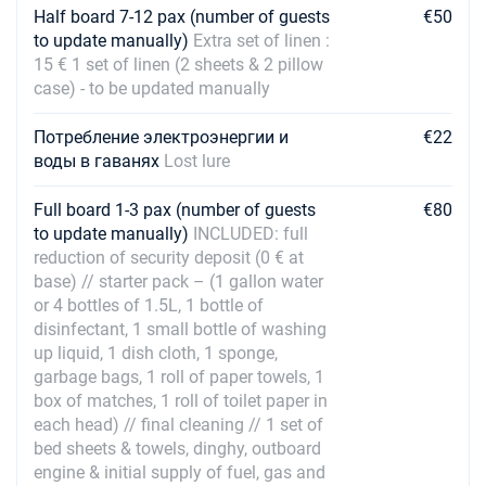
08/05/2027 - 15/05/2027
€2506
Half board 7-12 pax (number of guests
€50
Забронировать
to update manually)
Extra set of linen :
15 € 1 set of linen (2 sheets & 2 pillow
15/05/2027 - 22/05/2027
€2457
case) - to be updated manually
Забронировать
Потребление электроэнергии и
€22
22/05/2027 - 29/05/2027
€2335
воды в гаванях
Lost lure
Забронировать
29/05/2027 - 05/06/2027
Full board 1-3 pax (number of guests
€80
€2178
Забронировать
to update manually)
INCLUDED: full
reduction of security deposit (0 € at
05/06/2027 - 12/06/2027
base) // starter pack – (1 gallon water
€2016
Забронировать
or 4 bottles of 1.5L, 1 bottle of
disinfectant, 1 small bottle of washing
12/06/2027 - 19/06/2027
€2016
up liquid, 1 dish cloth, 1 sponge,
Забронировать
garbage bags, 1 roll of paper towels, 1
box of matches, 1 roll of toilet paper in
19/06/2027 - 26/06/2027
€2016
each head) // final cleaning // 1 set of
Забронировать
bed sheets & towels, dinghy, outboard
engine & initial supply of fuel, gas and
26/06/2027 - 03/07/2027