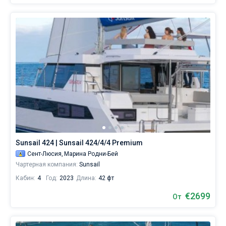
яхтинга:
Кастри
.
Sunsail 424 | Sunsail 424/4/4 Premium
Сент-Люсия,
Марина Родни-Бей
Чартерная компания:
Sunsail
Кабин:
4
Год:
2023
Длина:
42 фт
€2699
От