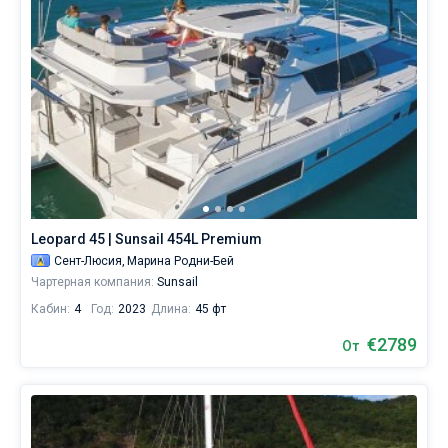
Leopard 45 | Sunsail 454L Premium
Сент-Люсия,
Марина Родни-Бей
Чартерная компания:
Sunsail
Кабин:
4
Год:
2023
Длина:
45 фт
€2789
От