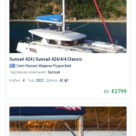
Sunsail 424 | Sunsail 424/4/4 Classic
Сент-Люсия,
Марина Родни-Бей
Чартерная компания:
Sunsail
Кабин:
4
Год:
2021
Длина:
42 фт
€2799
От