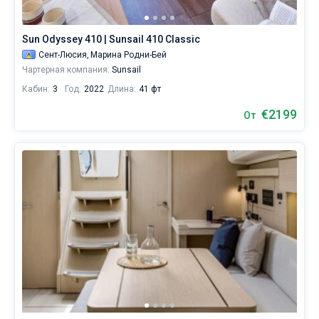
на
Сент-
Без шкипера
Люсии
Sun Odyssey 410 | Sunsail 410 Classic
без
Со шкипером
Сент-Люсия,
Марина Родни-Бей
шкипера
Чартерная компания:
Sunsail
чтобы
Кабин:
3
Год:
2022
Длина:
41 фт
Показать(24)
лично
€2199
От
управлять
судном.
В
каталоге
яхт
в
аренду
от
Sailica
вы
найдете
предложения