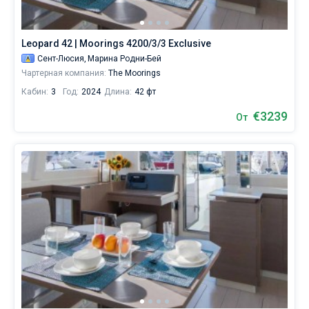
Leopard 42 | Moorings 4200/3/3 Exclusive
Сент-Люсия,
Марина Родни-Бей
Чартерная компания:
The Moorings
Кабин:
3
Год:
2024
Длина:
42 фт
€3239
От