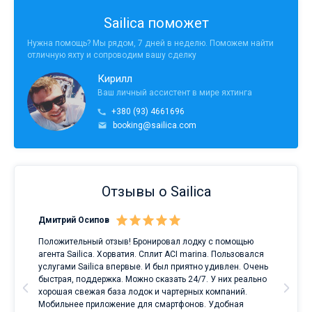
Sailica поможет
Нужна помощь? Мы рядом, 7 дней в неделю. Поможем найти
отличную яхту и сопроводим вашу сделку
Кирилл
Ваш личный ассистент в мире яхтинга
+380 (93) 4661696
booking@sailica.com
Отзывы о Sailica
Дмитрий Осипов
Сан
Положительный отзыв! Бронировал лодку с помощью
Луч
а
агента Sailica. Хорватия. Сплит ACI marina. Пользовался
услугами Sailica впервые. И был приятно удивлен. Очень
ри
быстрая, поддержка. Можно сказать 24/7. У них реально
е
хорошая свежая база лодок и чартерных компаний.
и
Мобильнее приложение для смартфонов. Удобная