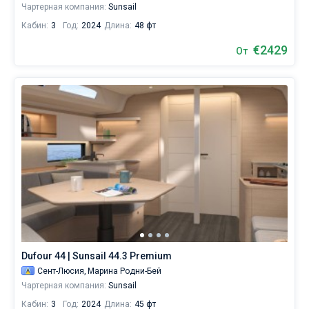
яхт
Чартерная компания:
Sunsail
вы
Кабин:
3
Год:
2024
Длина:
48 фт
увидите
€2429
От
Сент-
Люсию
с
совершенно
новой
стороны,
изучите
не
только
прибрежные
окрестности,
но
и
Dufour 44 | Sunsail 44.3 Premium
ближайшие
Сент-Люсия,
Марина Родни-Бей
острова.
Чартерная компания:
Sunsail
Ознакомьтесь
Кабин:
3
Год:
2024
Длина:
45 фт