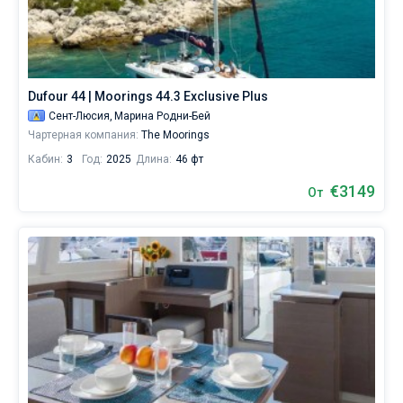
Dufour 44 | Moorings 44.3 Exclusive Plus
Сент-Люсия,
Марина Родни-Бей
Чартерная компания:
The Moorings
Кабин:
3
Год:
2025
Длина:
46 фт
€3149
От