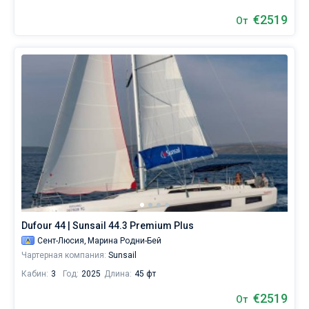
с
€2519
От
нашим
огромным
выбором
суден
и
поспешите
арендовать
яхту
на
Сент-
Люсии
для
вашего
Dufour 44 | Sunsail 44.3 Premium Plus
идеального
Сент-Люсия,
Марина Родни-Бей
Чартерная компания:
Sunsail
отдыха!
Кабин:
3
Год:
2025
Длина:
45 фт
Ближайшие
регионы
€2519
От
для