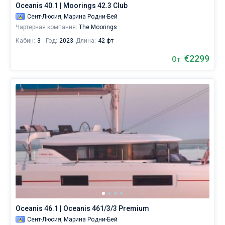
как
Oceanis 40.1 | Moorings 42.3 Club
для
Сент-Люсия,
Марина Родни-Бей
Чартерная компания:
The Moorings
любителей
спокойного
Кабин:
3
Год:
2023
Длина:
42 фт
отдыха,
€2299
От
так
и
для
яхтсменов,
которые
не
представляют
себе
жизни
без
паруса.
Воспользовавшись
Oceanis 46.1 | Oceanis 461/3/3 Premium
прокатом
Сент-Люсия,
Марина Родни-Бей