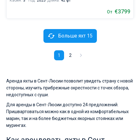
Кабин:
3
Год:
2025
Длина:
42 фт
€3799
От
Больше яхт 15
1
2
Аренда яхты в Сент-Люсии позволит увидеть страну с новой
стороны, изучить прибрежные окрестности с точек обзора,
недоступных с суши.
Для аренды в Сент-Люсии доступно 24 предложений.
Пришвартоваться можно как в одной из комфортабельных
марин, так и на более бюджетных якорных стоянках или
мурингах.