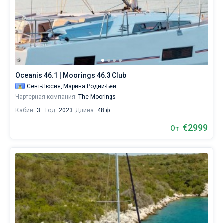
Oceanis 46.1 | Moorings 46.3 Club
Сент-Люсия,
Марина Родни-Бей
Чартерная компания:
The Moorings
Кабин:
3
Год:
2023
Длина:
48 фт
€2999
От