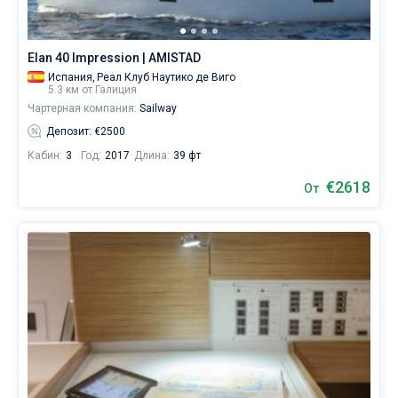
Elan 40 Impression | AMISTAD
Испания,
Реал Клуб Наутико де Виго
5.3 км от Галиция
Чартерная компания:
Sailway
Депозит: €2500
Кабин:
3
Год:
2017
Длина:
39 фт
€2618
От