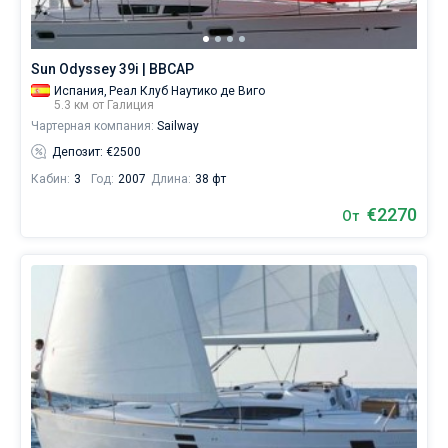
Sun Odyssey 39i | BBCAP
Испания,
Реал Клуб Наутико де Виго
5.3 км от Галиция
Чартерная компания:
Sailway
Депозит: €2500
Кабин:
3
Год:
2007
Длина:
38 фт
€2270
От