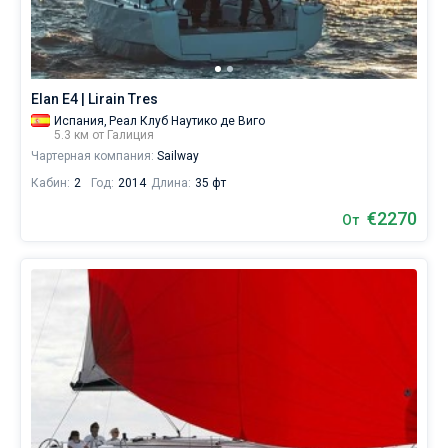
Elan E4 | Lirain Tres
Испания,
Реал Клуб Наутико де Виго
5.3 км от Галиция
Чартерная компания:
Sailway
Кабин:
2
Год:
2014
Длина:
35 фт
€2270
От