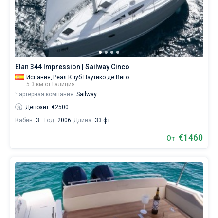
найдете
предложений
Без шкипера
в
Галиции
Со шкипером
от
€,
как
Показать(0)
Elan 344 Impression | Sailway Cinco
для
любителей
Испания,
Реал Клуб Наутико де Виго
спокойного
5.3 км от Галиция
отдыха,
Чартерная компания:
Sailway
так
Депозит: €2500
и
для
Кабин:
3
Год:
2006
Длина:
33 фт
яхтсменов,
€1460
которые
От
не
представляют
себе
жизни
без
паруса.
Ближайшие
регионы