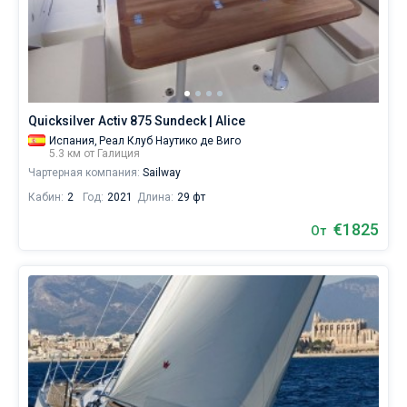
для
яхтинга:
Понтеведра
.
Quicksilver Activ 875 Sundeck | Alice
Испания,
Реал Клуб Наутико де Виго
5.3 км от Галиция
Чартерная компания:
Sailway
Кабин:
2
Год:
2021
Длина:
29 фт
€1825
От