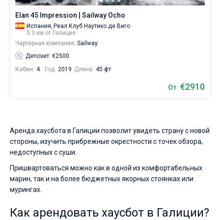
Elan 45 Impression | Sailway Ocho
Испания,
Реал Клуб Наутико де Виго
5.3 км от Галиция
Чартерная компания:
Sailway
Депозит: €2500
Кабин:
4
Год:
2019
Длина:
45 фт
€2910
От
Аренда хаусбота в Галиции позволит увидеть страну с новой
стороны, изучить прибрежные окрестности с точек обзора,
недоступных с суши.
Пришвартоваться можно как в одной из комфортабельных
марин, так и на более бюджетных якорных стоянках или
мурингах.
Как арендовать хаусбот в Галиции?