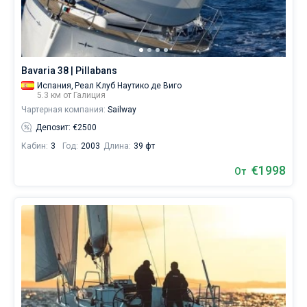
Bavaria 38 | Pillabans
Испания,
Реал Клуб Наутико де Виго
5.3 км от Галиция
Чартерная компания:
Sailway
Депозит: €2500
Кабин:
3
Год:
2003
Длина:
39 фт
€1998
От