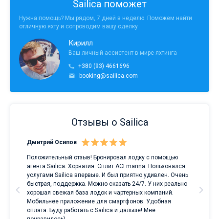
Sailica поможет
Нужна помощь? Мы рядом, 7 дней в неделю. Поможем найти
отличную яхту и сопроводим вашу сделку
Кирилл
Ваш личный ассистент в мире яхтинга
+380 (93) 4661696
booking@sailica.com
Отзывы о Sailica
Дмитрий Осипов
Сан
Положительный отзыв! Бронировал лодку с помощью
Луч
а
агента Sailica. Хорватия. Сплит ACI marina. Пользовался
услугами Sailica впервые. И был приятно удивлен. Очень
ри
быстрая, поддержка. Можно сказать 24/7. У них реально
е
хорошая свежая база лодок и чартерных компаний.
и
Мобильнее приложение для смартфонов. Удобная
оплата. Буду работать с Sailica и дальше! Мне