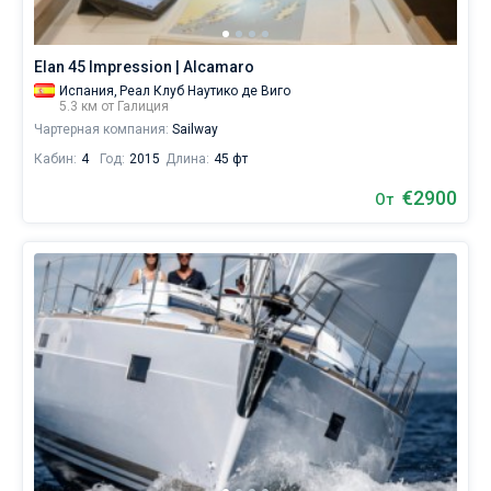
Elan 45 Impression | Alcamaro
Испания,
Реал Клуб Наутико де Виго
5.3 км от Галиция
Чартерная компания:
Sailway
Кабин:
4
Год:
2015
Длина:
45 фт
€2900
От