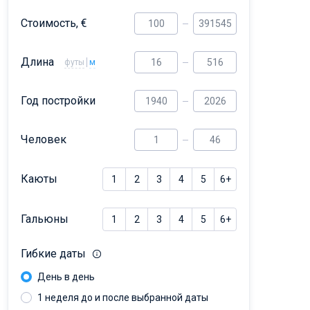
Dufour 46 GL
Стоимость, €
Длина
футы
м
Год постройки
Человек
Каюты
1
2
3
4
5
6+
Гальюны
1
2
3
4
5
6+
Гибкие даты
День в день
1 неделя до и после выбранной даты