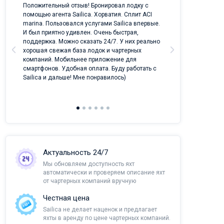
ых
Положительный отзыв! Бронировал лодку с
Лучший проект 
помощью агента Sailica. Хорватия. Сплит ACI
отрасли!
marina. Пользовался услугами Sailica впервые.
И был приятно удивлен. Очень быстрая,
поддержка. Можно сказать 24/7. У них реально
хорошая свежая база лодок и чартерных
компаний. Мобильнее приложение для
смартфонов. Удобная оплата. Буду работать с
Sailica и дальше! Мне понравилось)
Актуальность 24/7
Мы обновляем доступность яхт
автоматически и проверяем описание яхт
от чартерных компаний вручную
Честная цена
Sailica не делает наценок и предлагает
яхты в аренду по цене чартерных компаний.