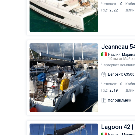
Человек:
10
Каби
Год:
2022
Длин
Jeanneau 54
Италия,
Марина
10 км от Майор
Чартерная компани
Депозит: €3500
Человек:
10
Каби
Год:
2019
Длин
Холодильник
Lagoon 42 |
Италия,
Марина