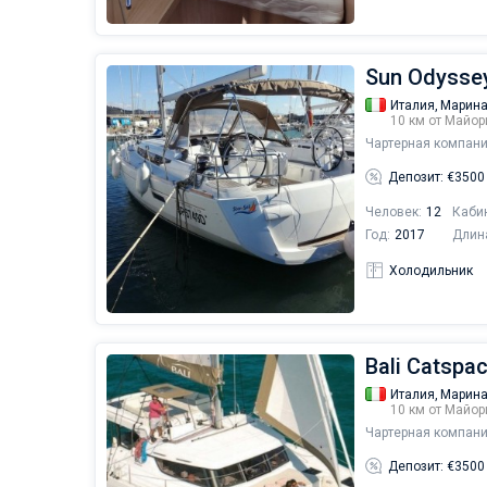
Sun Odyssey
Италия,
Марина
10 км от Майор
Чартерная компани
Депозит: €3500
Человек:
12
Каби
Год:
2017
Длин
Холодильник
Bali Catspa
Италия,
Марина
10 км от Майор
Чартерная компани
Депозит: €3500