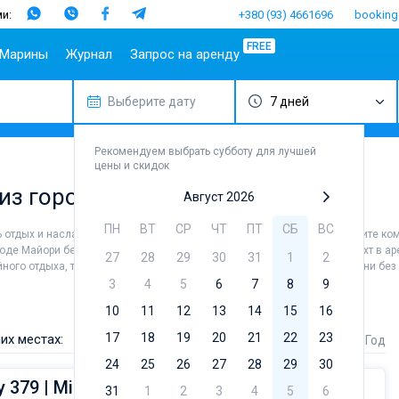
и:
+380 (93) 4661696
booking
FREE
Марины
Журнал
Запрос на аренду
Выберите дату
7 дней
опулярные
Испания
Португалия
Популярные
Италия
Популя
Т
аправления
марины
бренды
Балеары
Азоры
Амальфи
Б
плит
Алимос Марина
Beneteau
Рекомендуем выбрать субботу для лучшей
Гран-
Мадейра
Неаполь
Г
цены и скидок
ибеник
Канария
D-Marin Лефкас
Jeanneau
Салерно
М
 из города Майори
адар
Ибица
Марина Далмация
Bavaria
Август 2026
Сардиния
Ф
ардиния
Канары
D-Marin Гувия
Dufour
Сицилия
ПН
ВТ
СР
ЧТ
ПТ
СБ
ВС
ь отдых и насладиться незабываемыми видами в округе города. Наймите ко
ицилия
Майорка
Марина Баотич
Elan
роде Майори без шкипера, чтобы лично управлять судном. В каталоге яхт в а
27
28
29
30
31
1
2
бица
Тенерифе
Марина Мандалина
Hanse
ного отдыха, так и для яхтсменов, которые не представляют себе жизни без 
фины
Марина Корнати
Excess
3
4
5
6
7
8
9
ефкас
Марина Каштела
Lagoon
10
11
12
13
14
15
16
орфу
ACI Марина
Bali
17
18
19
20
21
22
23
их местах:
Стоимость
Длина
Год
Дубровник
угла
Fountaine 
24
25
26
Марина Веруда
27
28
29
30
Leopard
 379 | Minerva
31
1
2
3
4
5
6