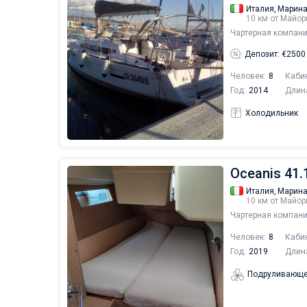
Италия,
Марина
10 км от Майор
Чартерная компани
Депозит: €2500
Человек:
8
Каби
Год:
2014
Длин
Холодильник
Oceanis 41.1
Италия,
Марина
10 км от Майор
Чартерная компани
Человек:
8
Каби
Год:
2019
Длин
Подруливающе