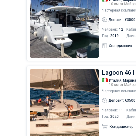
10 км от Майор
Чартерная компани
Депозит: €3500
Человек:
12
Каби
Год:
2019
Длин
Холодильник
Lagoon 46 |
Италия,
Марина
10 км от Майор
Чартерная компани
Депозит: €3500
Человек:
11
Каби
Год:
2020
Длин
Кондиционер