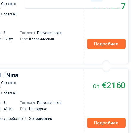
€1397
 Салерно
От
и
я:
Starsail
н:
3
Тип яхты:
Парусная яхта
а:
37 фт
Грот:
Классический
Подробнее
 | Nina
€2160
 Салерно
От
и
я:
Starsail
н:
3
Тип яхты:
Парусная яхта
а:
41 фт
Грот:
На скрутке
е устройство
Холодильник
Подробнее