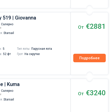
 519 | Giovanna
€2881
 Салерно
От
и
я:
Starsail
н:
5
Тип яхты:
Парусная яхта
а:
52 фт
Грот:
На скрутке
Подробнее
ce | Kuma
€3240
 Салерно
От
и
я:
Starsail