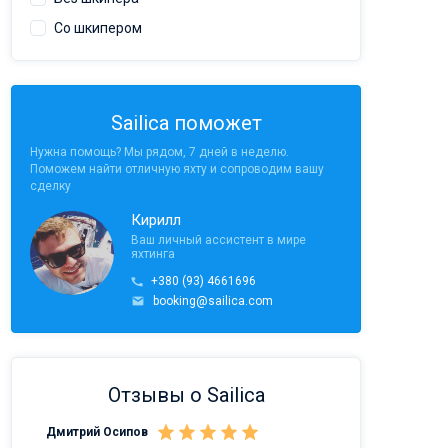
Со шкипером
Sailica поможет
Нужна помощь? Мы рядом, 7 дней в неделю.
Поможем найти отличную яхту и сопроводим вашу
сделку
Кирилл
Ваш личный ассистент в мире
яхтинга
+380 (93) 4661696
booking@sailica.com
Отзывы о Sailica
Дмитрий Осипов
Саныч Рудой