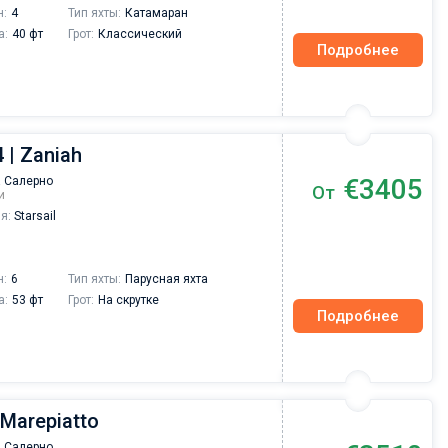
н:
4
Тип яхты:
Катамаран
а:
40 фт
Грот:
Классический
Подробнее
 | Zaniah
€3405
 Салерно
От
и
я:
Starsail
н:
6
Тип яхты:
Парусная яхта
а:
53 фт
Грот:
На скрутке
Подробнее
 Marepiatto
Валерий Коваль
 Салерно