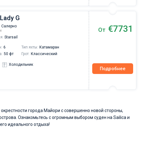
 Lady G
€7731
 Салерно
От
и
я:
Starsail
н:
6
Тип яхты:
Катамаран
а:
50 фт
Грот:
Классический
Холодильник
Подробнее
 окрестности города Майори с совершенно новой стороны,
острова. Ознакомьтесь с огромным выбором суден на Sailica и
его идеального отдыха!