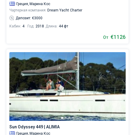
Греция,
Марина Кос
Чартерная компания:
Dream Yacht Charter
Депозит: €3000
Кабин:
4
Год:
2018
Длина:
44 фт
€1126
От
Sun Odyssey 449 | ALIMIA
Греция,
Марина Кос