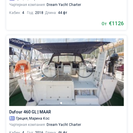
Чартерная компания:
Dream Yacht Charter
Кабин:
4
Год:
2018
Длина:
44 фт
€1126
От
Dufour 460 GL | MAAR
Греция,
Марина Кос
Чартерная компания:
Dream Yacht Charter
Кабин:
4
Год:
2016
Длина:
46 фт