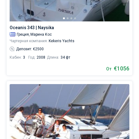
хостес/
повара)
Без шкипера
или
воспользуйтесь
Со шкипером
услугой
Oceanis 343 | Naysika
бербоут
Греция,
Марина Кос
чартера
Показать(173)
Чартерная компания:
Kekeris Yachts
яхт
на
Депозит: €2500
Додеканесе
Кабин:
3
Год:
2008
Длина:
34 фт
без
шкипера,
€1056
От
чтобы
лично
управлять
судном.
В
каталоге
яхт
в
аренду
от
Sailica
вы
найдете