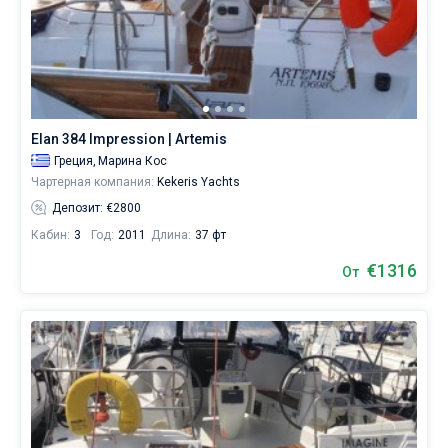
Elan 384 Impression | Artemis
Греция,
Марина Кос
Чартерная компания:
Kekeris Yachts
Депозит: €2800
Кабин:
3
Год:
2011
Длина:
37 фт
€1316
От