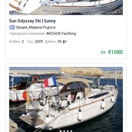
173
предложений
на
Додеканесе
Sun Odyssey 36i | Sunny
от
Греция,
Марина Родоса
960€,
Чартерная компания:
ARCHON Yachting
как
для
Кабин:
2
Год:
2009
Длина:
35 фт
любителей
€1080
спокойного
От
отдыха,
так
и
для
яхтсменов,
которые
не
представляют
себе
жизни
без
паруса.
Ближайшие
регионы