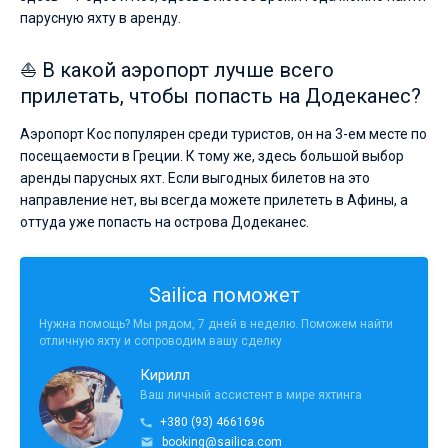
парусную яхту в аренду.
⛵ В какой аэропорт лучше всего
прилетать, чтобы попасть на Додеканес?
Аэропорт Кос популярен среди туристов, он на 3-ем месте по
посещаемости в Греции. К тому же, здесь большой выбор
аренды парусных яхт. Если выгодных билетов на это
направление нет, вы всегда можете прилететь в Афины, а
оттуда уже попасть на острова Додеканес.
Sailica поможет
Нужна помощь? Мы рядом, 7 дней в неделю. Поможем найти
отличную яхту и сопроводим вашу сделку
Кирилл
Ваш личный ассистент в мире яхтинга
+380 (93) 4661696
booking@sailica.com