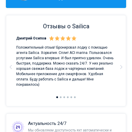
Отзывы о Sailica
Дмитрий Осипов
Сан
Положительный отзыв! Бронировал лодку с помощью
Луч
а
агента Sailica. Хорватия. Сплит ACI marina. Пользовался
услугами Sailica впервые. И был приятно удивлен. Очень
ри
быстрая, поддержка. Можно сказать 24/7. У них реально
е
хорошая свежая база лодок и чартерных компаний.
и
Мобильнее приложение для смартфонов. Удобная
оплата. Буду работать с Sailica и дальше! Мне
понравилось)
Актуальность 24/7
Мы обновляем доступность яхт автоматически и