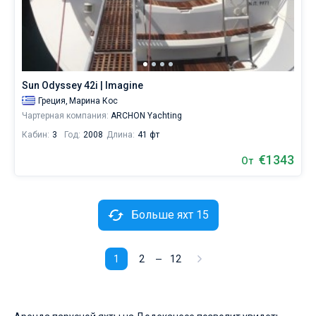
Sun Odyssey 42i | Imagine
Греция,
Марина Кос
Чартерная компания:
ARCHON Yachting
Кабин:
3
Год:
2008
Длина:
41 фт
€1343
От
Больше яхт 15
1
2
12