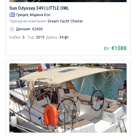
для
Sun Odyssey 349 | LITTLE OWL
яхтинга:
Кос
,
Греция,
Марина Кос
Родос
.
Чартерная компания:
Dream Yacht Charter
Депозит: €2000
Кабин:
3
Год:
2019
Длина:
34 фт
€1088
От