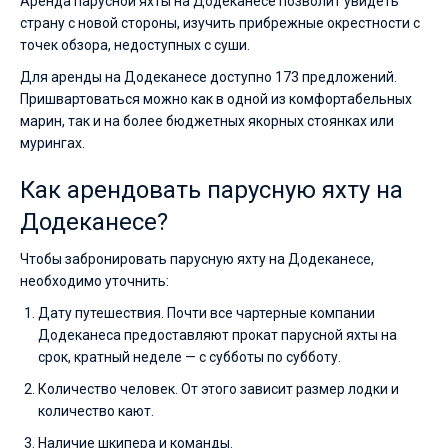
Аренда парусной яхты на Додеканесе позволит увидеть
страну с новой стороны, изучить прибрежные окрестности с
точек обзора, недоступных с суши.
Для аренды на Додеканесе доступно 173 предложений.
Пришвартоваться можно как в одной из комфортабельных
марин, так и на более бюджетных якорных стоянках или
мурингах.
Как арендовать парусную яхту на
Додеканесе?
Чтобы забронировать парусную яхту на Додеканесе,
необходимо уточнить:
Дату путешествия. Почти все чартерные компании
Додеканеса предоставляют прокат парусной яхты на
срок, кратный неделе — с субботы по субботу.
Количество человек. От этого зависит размер лодки и
количество кают.
Наличие шкипера и команды.