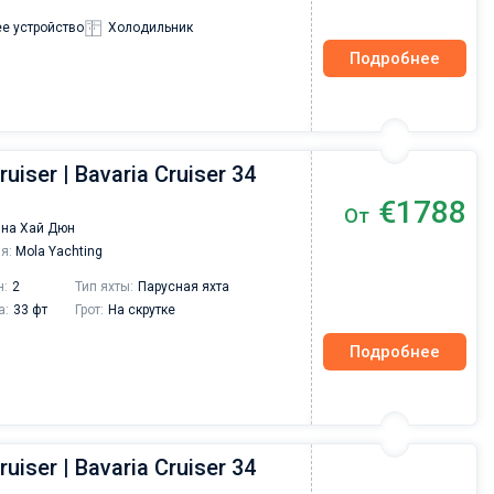
е устройство
Холодильник
Подробнее
ruiser | Bavaria Cruiser 34
€1788
От
на Хай Дюн
я:
Mola Yachting
н:
2
Тип яхты:
Парусная яхта
а:
33 фт
Грот:
На скрутке
Подробнее
ruiser | Bavaria Cruiser 34
Валерий Коваль