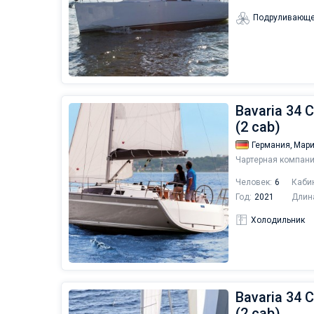
Подруливающе
Bavaria 34 C
(2 cab)
Германия,
Мари
Чартерная компани
Человек:
6
Каби
Год:
2021
Длин
Холодильник
Bavaria 34 C
(2 cab)