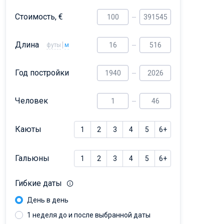
Dufour 46 GL
Стоимость, €
Длина
футы
м
Год постройки
Человек
Каюты
1
2
3
4
5
6+
Гальюны
1
2
3
4
5
6+
Гибкие даты
День в день
1 неделя до и после выбранной даты