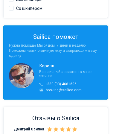
Со шкипером
Sailica поможет
Нужна помощь? Мы рядом, 7 дней в неделю.
Поможем найти отличную яхту и сопроводим вашу
сделку
Кирилл
Ваш личный ассистент в мире
яхтинга
+380 (93) 4661696
booking@sailica.com
Отзывы о Sailica
Дмитрий Осипов
Саныч Рудой