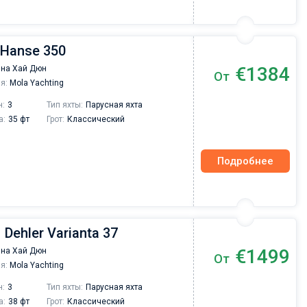
 Hanse 350
€1384
на Хай Дюн
От
я:
Mola Yachting
н:
3
Тип яхты:
Парусная яхта
а:
35 фт
Грот:
Классический
Подробнее
| Dehler Varianta 37
€1499
на Хай Дюн
От
я:
Mola Yachting
н:
3
Тип яхты:
Парусная яхта
а:
38 фт
Грот:
Классический