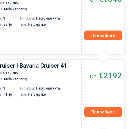
на Хай Дюн
я:
Mola Yachting
н:
3
Тип яхты:
Парусная яхта
а:
33 фт
Грот:
На скрутке
Подробнее
ruiser | Bavaria Cruiser 41
€2192
на Хай Дюн
От
я:
Mola Yachting
н:
3
Тип яхты:
Парусная яхта
а:
41 фт
Грот:
На скрутке
Подробнее