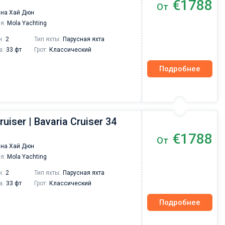
€1788
От
Друзья, хотелось бы сказать несколько добр
на Хай Дюн
слов о компании Sailica yacht с которой мы
я:
Mola Yachting
провели чартер на майские праздники. Хочу
отметить отличную работу сотрудников
н:
2
Тип яхты:
Парусная яхта
компании на всех этапах мероприятия, при
а:
33 фт
Грот:
Классический
подготовке чартера получали быстро
исчерпывающие ответы на все вопросы,
Подробнее
информационную поддержку и разрешение
вопросов связанных с различными
организационными вопросами.
ruiser | Bavaria Cruiser 34
€1788
От
на Хай Дюн
я:
Mola Yachting
н:
2
Тип яхты:
Парусная яхта
а:
33 фт
Грот:
Классический
Подробнее