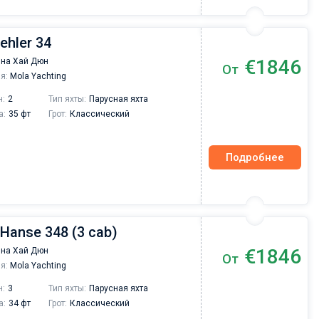
Dehler 34
€1846
на Хай Дюн
От
я:
Mola Yachting
н:
2
Тип яхты:
Парусная яхта
а:
35 фт
Грот:
Классический
Подробнее
 Hanse 348 (3 cab)
€1846
на Хай Дюн
От
я:
Mola Yachting
н:
3
Тип яхты:
Парусная яхта
а:
34 фт
Грот:
Классический