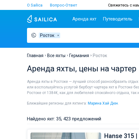
О Sailica
Вопрос-Ответ
Свяжитесь с нам
Аренда яхт
Путеводитель
Росток
Популярные
Хорватия
Чартер
Греция
П
страны
н
Биоград
Афины
Lifestyle
Хорватия
С
Дубровник
Волос
Главная
Все яхты
Германия
Росток
Греция
Ш
Задар
Корфу
Люди
Аренда яхты, цены на чартер
Италия
З
Сплит
Лаврион
Турция
ТОП
С
Трогир
Лефкас
Аренда яхты в Ростоке — лучший способ разнообразить отды
Испания
С
или воспользуйтесь услугой бербоут чартера яхт в Ростоке б
Франция
И
Ростоке от 1384€, как для любителей спокойного отдыха, так
Сейшелы
А
Ближайшие регионы для яхтинга:
Марина Хай Дюн
.
Британские Виргинские
Л
острова
К
Найдено яхт: 35, 423 предложений
Мартиника
М
Багамы
Hanse 315 |