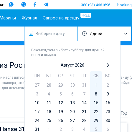
и:
+380 (93) 4661696
booking
FREE
Марины
Журнал
Запрос на аренду
Выберите дату
7 дней
опулярные
Испания
Португалия
Популярные
Италия
Популя
Т
аправления
марины
бренды
Балеары
Азоры
Амальфи
Б
плит
Алимос Марина
Beneteau
Рекомендуем выбрать субботу для лучшей
Гран-
Мадейра
Неаполь
Г
цены и скидок
ибеник
Канария
D-Marin Лефкас
Jeanneau
Салерно
М
 из Ростока
адар
Ибица
Марина Далмация
Bavaria
Август 2026
Сардиния
Ф
ардиния
Канары
D-Marin Гувия
Dufour
Сицилия
ПН
ВТ
СР
ЧТ
ПТ
СБ
ВС
х и насладиться незабываемыми видами в округе города. Наймите команду (
ицилия
Майорка
Марина Баотич
Elan
ез шкипера, чтобы лично управлять судном. В каталоге яхт в аренду вы найде
27
28
29
30
31
1
2
бица
Тенерифе
Марина Мандалина
Hanse
 и для яхтсменов, которые не представляют себе жизни без паруса.
фины
Марина Корнати
Excess
3
4
5
6
7
8
9
ефкас
Марина Каштела
Lagoon
10
11
12
13
14
15
16
орфу
ACI Марина
Bali
17
18
19
20
21
22
23
Стоимость
Длина
Год
Дубровник
угла
Fountaine 
24
25
26
Марина Веруда
27
28
29
30
Leopard
 Hanse 315
31
1
2
3
4
5
6