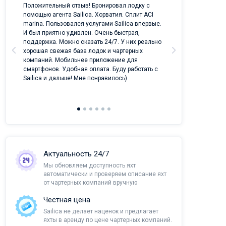
ых
Положительный отзыв! Бронировал лодку с
Лучший проект 
помощью агента Sailica. Хорватия. Сплит ACI
отрасли!
marina. Пользовался услугами Sailica впервые.
И был приятно удивлен. Очень быстрая,
поддержка. Можно сказать 24/7. У них реально
хорошая свежая база лодок и чартерных
компаний. Мобильнее приложение для
смартфонов. Удобная оплата. Буду работать с
Sailica и дальше! Мне понравилось)
Актуальность 24/7
Мы обновляем доступность яхт
автоматически и проверяем описание яхт
от чартерных компаний вручную
Честная цена
Sailica не делает наценок и предлагает
яхты в аренду по цене чартерных компаний.