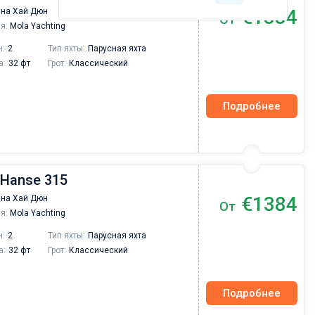
€1384
на Хай Дюн
От
я:
Mola Yachting
н:
2
Тип яхты:
Парусная яхта
а:
32 фт
Грот:
Классический
Подробнее
 Hanse 315
€1384
на Хай Дюн
От
я:
Mola Yachting
н:
2
Тип яхты:
Парусная яхта
а:
32 фт
Грот:
Классический
Подробнее