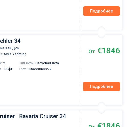
Подробнее
Dehler 34
€1846
на Хай Дюн
От
я:
Mola Yachting
н:
2
Тип яхты:
Парусная яхта
а:
35 фт
Грот:
Классический
Подробнее
ruiser | Bavaria Cruiser 34
€1846
От