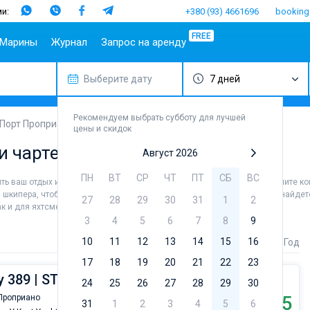
и:
+380 (93) 4661696
booking
FREE
Марины
Журнал
Запрос на аренду
Выберите дату
7 дней
опулярные
Испания
Португалия
Популярные
Италия
Популя
Т
аправления
марины
бренды
Балеары
Азоры
Амальфи
Б
плит
Алимос Марина
Beneteau
Рекомендуем выбрать субботу для лучшей
Гран-
Мадейра
Неаполь
Г
Порт Проприано
цены и скидок
ибеник
Канария
D-Marin Лефкас
Jeanneau
Салерно
М
и чартера в Порте Проприано
адар
Ибица
Марина Далмация
Bavaria
Август 2026
Сардиния
Ф
ардиния
Канары
D-Marin Гувия
Dufour
Сицилия
ПН
ВТ
СР
ЧТ
ПТ
СБ
ВС
зить ваш отдых и насладиться незабываемыми морскими видами. Наймите ко
ицилия
Майорка
Марина Баотич
Elan
з шкипера, чтобы лично управлять судном. В каталоге яхт в аренду вы найде
27
28
29
30
31
1
2
бица
Тенерифе
Марина Мандалина
Hanse
ак и для яхтсменов, которые не представляют себе жизни без паруса.
фины
Марина Корнати
Excess
3
4
5
6
7
8
9
ефкас
Марина Каштела
Lagoon
10
11
12
13
14
15
16
Стоимость
Длина
Год
орфу
ACI Марина
Bali
17
18
19
20
21
22
23
Дубровник
угла
Fountaine 
 389 | STAR FISH
24
25
26
Марина Веруда
27
28
29
30
Leopard
€1805
Проприано
31
1
2
3
4
От
5
6