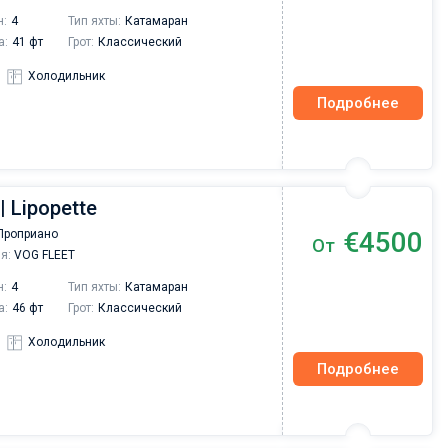
провели чартер на майские праздники. Хочу
н:
4
Тип яхты:
Катамаран
отметить отличную работу сотрудников
а:
41 фт
Грот:
Классический
компании на всех этапах мероприятия, при
подготовке чартера получали быстро
Холодильник
исчерпывающие ответы на все вопросы,
Подробнее
информационную поддержку и разрешение
вопросов связанных с различными
организационными вопросами.
| Lipopette
€4500
Проприано
От
я:
VOG FLEET
н:
4
Тип яхты:
Катамаран
а:
46 фт
Грот:
Классический
Холодильник
Подробнее