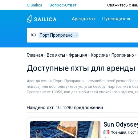
О Sailica
Вопрос-Ответ
Свяжитесь с нам
Аренда яхт
Путеводитель
Порт Проприано
Популярные
Хорватия
Чартер
Греция
П
страны
н
Биоград
Афины
Lifestyle
Хорватия
С
Дубровник
Волос
Главная
Все яхты
Франция
Корсика
Проприано
Греция
Ш
Задар
Корфу
Люди
Доступные яхты для аренды 
Италия
З
Сплит
Лаврион
Турция
ТОП
С
Трогир
Лефкас
Аренда яхты в Порте Проприано — лучший способ разнообра
Испания
С
повара) или воспользуйтесь услугой бербоут чартера яхт в бе
Франция
И
Проприано от 1805€, как для любителей спокойного отдыха, т
Сейшелы
А
Британские Виргинские
Л
Найдено яхт: 10, 1290 предложений
острова
К
Мартиника
М
Sun Odyssey
Багамы
Франция,
Порт 