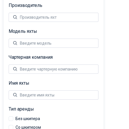
Производитель
Модель яхты
Чартерная компания
Имя яхты
Тип аренды
Без шкипера
Со шкипером