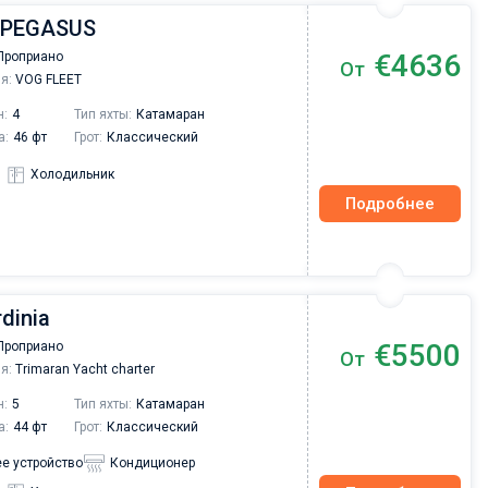
| PEGASUS
€4636
Проприано
От
я:
VOG FLEET
н:
4
Тип яхты:
Катамаран
а:
46 фт
Грот:
Классический
Холодильник
Подробнее
rdinia
€5500
Проприано
От
я:
Trimaran Yacht charter
н:
5
Тип яхты:
Катамаран
а:
44 фт
Грот:
Классический
е устройство
Кондиционер