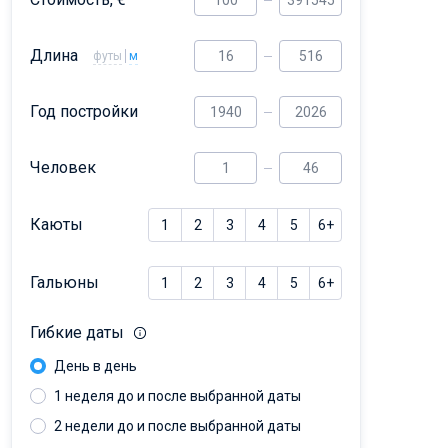
Dufour 46 GL
Длина
футы
м
Год постройки
Человек
Каюты
1
2
3
4
5
6+
Гальюны
1
2
3
4
5
6+
Гибкие даты
День в день
1 неделя до и после выбранной даты
2 недели до и после выбранной даты