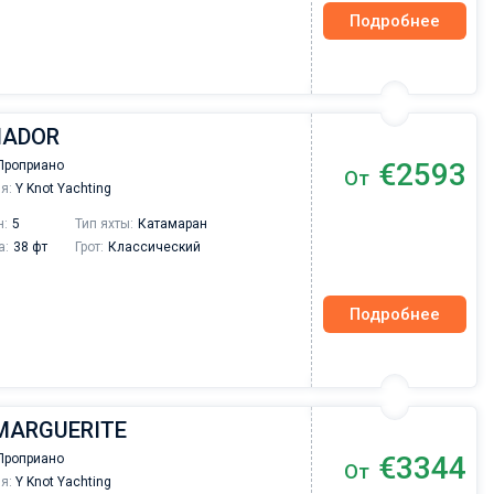
Подробнее
UNADOR
€2593
Проприано
От
я:
Y Knot Yachting
н:
5
Тип яхты:
Катамаран
а:
38 фт
Грот:
Классический
Подробнее
| MARGUERITE
Валерий Коваль
€3344
Проприано
От
Друзья, хотелось бы сказать несколько добр
я:
Y Knot Yachting
слов о компании Sailica yacht с которой мы