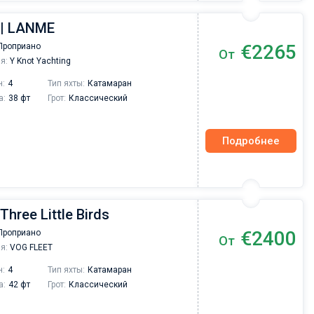
 | LANME
€2265
Проприано
От
я:
Y Knot Yachting
н:
4
Тип яхты:
Катамаран
а:
38 фт
Грот:
Классический
Подробнее
Three Little Birds
€2400
Проприано
От
я:
VOG FLEET
н:
4
Тип яхты:
Катамаран
а:
42 фт
Грот:
Классический