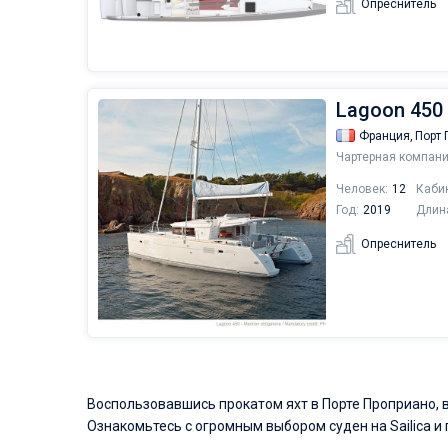
Опреснитель
Lagoon 450 
Франция,
Порт 
Чартерная компани
Человек:
12
Каби
Год:
2019
Длин
Опреснитель
Воспользовавшись прокатом яхт в Порте Проприано, в
Ознакомьтесь с огромным выбором суден на Sailica и