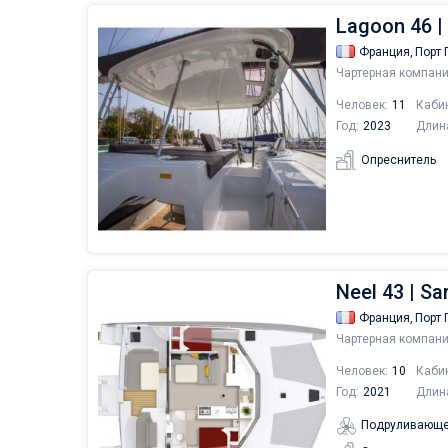
Lagoon 46 
Франция,
Порт 
Чартерная компани
Человек:
11
Каби
Год:
2023
Длин
Опреснитель
Neel 43 | Sa
Франция,
Порт 
Чартерная компани
Человек:
10
Каби
Год:
2021
Длин
Подруливающе