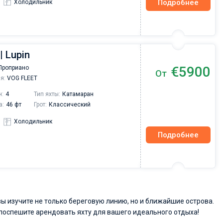
Подробнее
Холодильник
| Lupin
€5900
Проприано
От
я:
VOG FLEET
н:
4
Тип яхты:
Катамаран
а:
46 фт
Грот:
Классический
Холодильник
Подробнее
ы изучите не только береговую линию, но и ближайшие острова.
 поспешите арендовать яхту для вашего идеального отдыха!