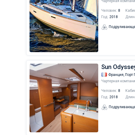
Чартерная компани
Человек:
8
Каби
Год:
2018
Длин
Подруливающе
Sun Odysse
Франция,
Порт 
Чартерная компани
Человек:
8
Каби
Год:
2018
Длин
Подруливающе