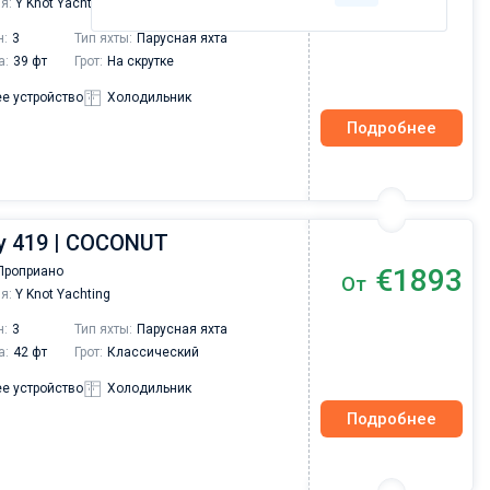
я:
Y Knot Yachting
н:
3
Тип яхты:
Парусная яхта
а:
39 фт
Грот:
На скрутке
е устройство
Холодильник
Подробнее
y 419 | COCONUT
€1893
Проприано
От
я:
Y Knot Yachting
н:
3
Тип яхты:
Парусная яхта
а:
42 фт
Грот:
Классический
е устройство
Холодильник
Подробнее