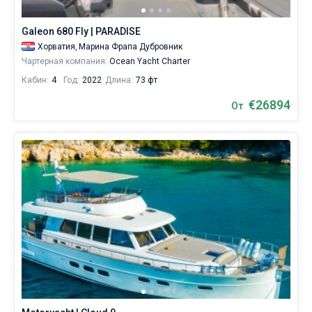
13
предложений
Galeon 680 Fly | PARADISE
в
Дубровнике
Хорватия,
Марина Фрапа Дубровник
от
Чартерная компания:
Ocean Yacht Charter
2511€,
Кабин:
4
Год:
2022
Длина:
73 фт
как
для
€26894
От
любителей
спокойного
отдыха,
так
и
для
яхтсменов,
которые
не
представляют
себе
жизни
без
паруса.
Ближайшие
регионы