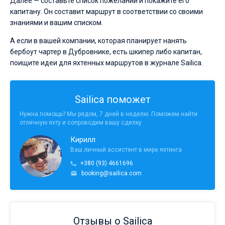
Далее — составьте список пожеланий и покажите его
капитану. Он составит маршрут в соответствии со своими
знаниями и вашим списком.
А если в вашей компании, которая планирует нанять
бербоут чартер в Дубровнике, есть шкипер либо капитан,
поищите идеи для яхтенных маршрутов в журнале Sailica.
Sailica поможет
Нужна помощь? Мы рядом, 7 дней в неделю. Поможем найти
отличную яхту и сопроводим вашу сделку
Кирилл
Ваш личный ассистент в мире яхтинга
+380 (93) 4661696
booking@sailica.com
Отзывы о Sailica