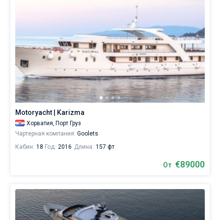
Motoryacht | Karizma
Хорватия,
Порт Груз
Чартерная компания:
Goolets
Кабин:
18
Год:
2016
Длина:
157 фт
€89000
От