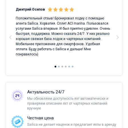
Дмитрий Осипов
Сан
Положительный отзыв! Бронировал лодку с помощью
Луч
а
агента Sailica. Хорватия. Сплит ACI marina. Пользовался
услугами Sailica впервые. И был приятно удивлен. Очень
ри
быстрая, поддержка. Можно сказать 24/7. У них реально
е
хорошая свежая база лодок и чартерных компаний.
и
Мобильнее приложение для смартфонов. Удобная
оплата. Буду работать с Sailica и дальше! Мне
понравилось)
Актуальность 24/7
Мы обновляем доступность яхт автоматически и
проверяем описание яхт от чартерных компаний
вручную
Честная цена
Sailica не делает наценок и предлагает яхты в аренду