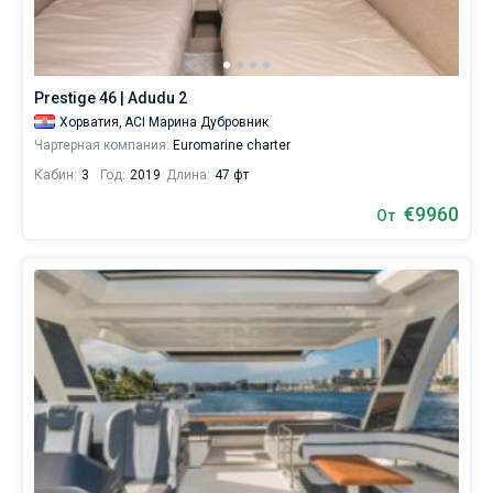
хостес/
повара)
Без шкипера
или
воспользуйтесь
Со шкипером
услугой
Prestige 46 | Adudu 2
бербоут
Хорватия,
ACI Марина Дубровник
чартера
Показать(13)
Чартерная компания:
Euromarine charter
яхт
в
Кабин:
3
Год:
2019
Длина:
47 фт
Дубровнике
без
€9960
От
шкипера,
чтобы
лично
управлять
судном.
В
каталоге
яхт
в
аренду
от
Sailica
вы
найдете