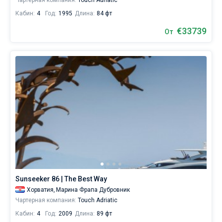
Чартерная компания:
Touch Adriatic
Кабин:
4
Год:
1995
Длина:
84 фт
€33739
От
Sunseeker 86 | The Best Way
Хорватия,
Марина Фрапа Дубровник
Чартерная компания:
Touch Adriatic
Кабин:
4
Год:
2009
Длина:
89 фт