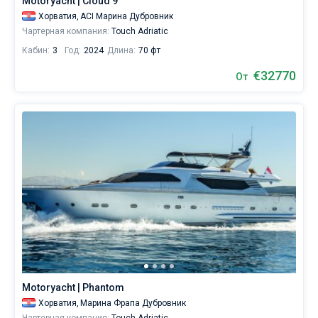
Motoryacht | Cloud 9
для
Хорватия,
ACI Марина Дубровник
яхтинга:
Чартерная компания:
Touch Adriatic
Дубровник
,
Слано
.
Кабин:
3
Год:
2024
Длина:
70 фт
€32770
От
Motoryacht | Phantom
Хорватия,
Марина Фрапа Дубровник