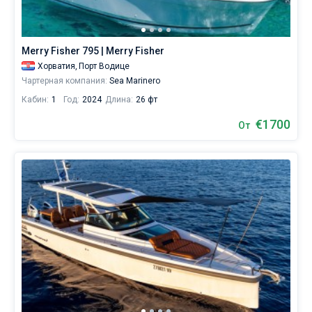
яхт
в
Без шкипера
аренду
вы
Merry Fisher 795 | Merry Fisher
Со шкипером
найдете
Хорватия,
Порт Водице
4
Чартерная компания:
Sea Marinero
предложений
Показать(4)
в
Кабин:
1
Год:
2024
Длина:
26 фт
Марине
Порте
€1700
От
Водице
от
540€,
как
для
любителей
спокойного
отдыха,
так
и
для
яхтсменов,
которые
не
представляют