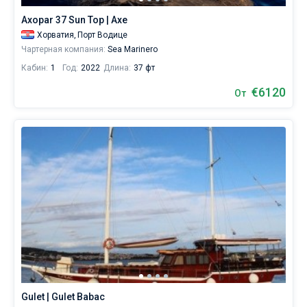
себе
Axopar 37 Sun Top | Axe
жизни
без
Хорватия,
Порт Водице
паруса.
Чартерная компания:
Sea Marinero
Кабин:
1
Год:
2022
Длина:
37 фт
€6120
От
Gulet | Gulet Babac