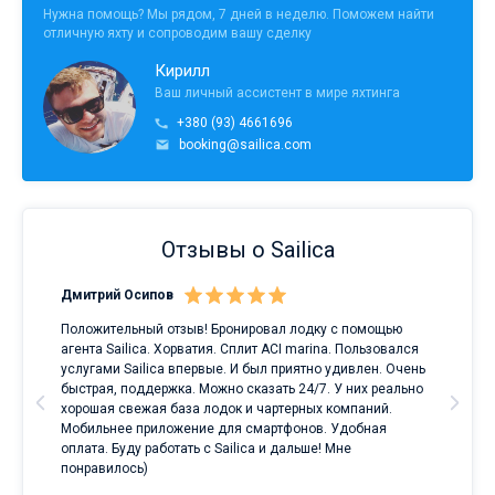
Нужна помощь? Мы рядом, 7 дней в неделю. Поможем найти
отличную яхту и сопроводим вашу сделку
Кирилл
Ваш личный ассистент в мире яхтинга
+380 (93) 4661696
booking@sailica.com
Отзывы о Sailica
Дмитрий Осипов
Сан
Положительный отзыв! Бронировал лодку с помощью
Луч
а
агента Sailica. Хорватия. Сплит ACI marina. Пользовался
услугами Sailica впервые. И был приятно удивлен. Очень
ри
быстрая, поддержка. Можно сказать 24/7. У них реально
е
хорошая свежая база лодок и чартерных компаний.
и
Мобильнее приложение для смартфонов. Удобная
оплата. Буду работать с Sailica и дальше! Мне
понравилось)