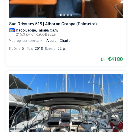
каталоге
яхт
в
аренду
Sun Odyssey 519 | Alboran Grappa (Palmeira)
вы
найдете
Кабо-Верде,
Гавань Саль
215.3 км от Кабо-Верде
предложений
Чартерная компания:
Alboran Charter
в
Кабо-
Кабин:
5
Год:
2018
Длина:
52 фт
Верде
от
€4180
От
€,
как
для
любителей
спокойного
отдыха,
так
и
для
яхтсменов,
которые
не
представляют
себе