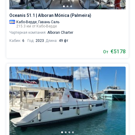
жизни
без
Oceanis 51.1 | Alboran Mónica (Palmeira)
паруса.
Кабо-Верде,
Гавань Саль
Ближайшие
215.3 км от Кабо-Верде
регионы
Чартерная компания:
Alboran Charter
для
Кабин:
6
Год:
2023
Длина:
49 фт
яхтинга:
Палмейра
.
€5178
От