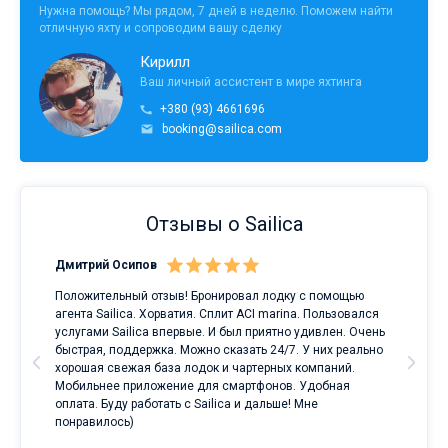
Нужна помощь? Мы рядом, 7 дней в неделю. Поможем найти
отличную яхту и сопроводим вашу сделку
Кирилл
Ваш личный ассистент в мире яхтинга
+380 (93) 4661696
booking@sailica.com
Отзывы о Sailica
Дмитрий Осипов
Сан
Положительный отзыв! Бронировал лодку с помощью
Луч
а
агента Sailica. Хорватия. Сплит ACI marina. Пользовался
услугами Sailica впервые. И был приятно удивлен. Очень
ри
быстрая, поддержка. Можно сказать 24/7. У них реально
е
хорошая свежая база лодок и чартерных компаний.
и
Мобильнее приложение для смартфонов. Удобная
оплата. Буду работать с Sailica и дальше! Мне
понравилось)