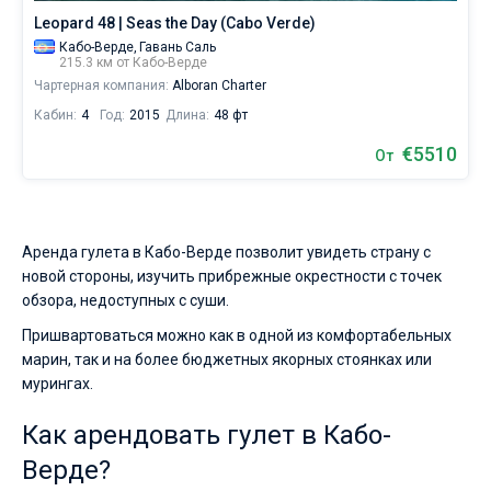
Leopard 48 | Seas the Day (Cabo Verde)
Кабо-Верде,
Гавань Саль
215.3 км от Кабо-Верде
Чартерная компания:
Alboran Charter
Кабин:
4
Год:
2015
Длина:
48 фт
€5510
От
Аренда гулета в Кабо-Верде позволит увидеть страну с
новой стороны, изучить прибрежные окрестности с точек
обзора, недоступных с суши.
Пришвартоваться можно как в одной из комфортабельных
марин, так и на более бюджетных якорных стоянках или
мурингах.
Как арендовать гулет в Кабо-
Верде?