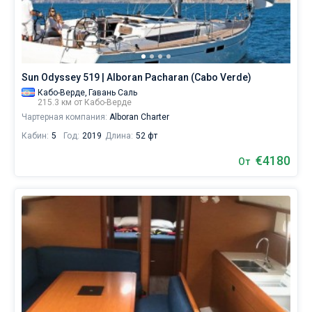
—
идеально
Без шкипера
для
яхтинга.
Со шкипером
Наймите
команду
Sun Odyssey 519 | Alboran Pacharan (Cabo Verde)
(шкипера/
Показать(0)
Кабо-Верде,
Гавань Саль
хостес/
215.3 км от Кабо-Верде
повара)
Чартерная компания:
Alboran Charter
или
воспользуйтесь
Кабин:
5
Год:
2019
Длина:
52 фт
услугой
бербоут
€4180
От
чартера
яхт
в
Кабо-
Верде
без
шкипера
чтобы
лично
управлять
судном.
В