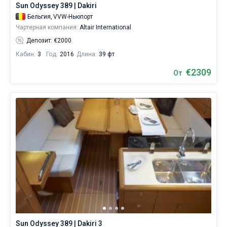
Sun Odyssey 389 | Dakiri
жизни
без
Бельгия,
VVW-Ньюпорт
паруса.
Чартерная компания:
Altair International
Депозит: €2000
Кабин:
3
Год:
2016
Длина:
39 фт
€2309
От
Sun Odyssey 389 | Dakiri 3