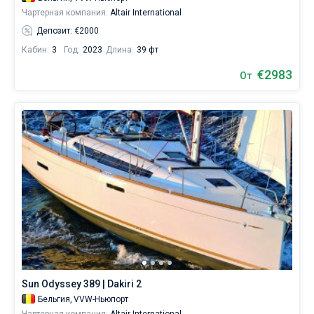
Чартерная компания:
Altair International
Депозит: €2000
Кабин:
3
Год:
2023
Длина:
39 фт
€2983
От
Sun Odyssey 389 | Dakiri 2
Бельгия,
VVW-Ньюпорт