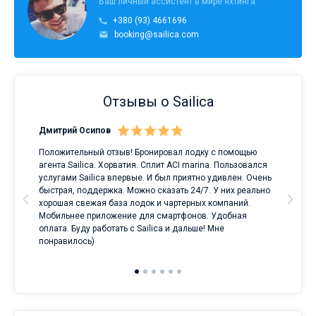
Ваш личный ассистент в мире яхтинга
+380 (93) 4661696
booking@sailica.com
Отзывы о Sailica
Дмитрий Осипов
Сан
Положительный отзыв! Бронировал лодку с помощью
Луч
а
агента Sailica. Хорватия. Сплит ACI marina. Пользовался
услугами Sailica впервые. И был приятно удивлен. Очень
ри
быстрая, поддержка. Можно сказать 24/7. У них реально
е
хорошая свежая база лодок и чартерных компаний.
и
Мобильнее приложение для смартфонов. Удобная
оплата. Буду работать с Sailica и дальше! Мне
понравилось)