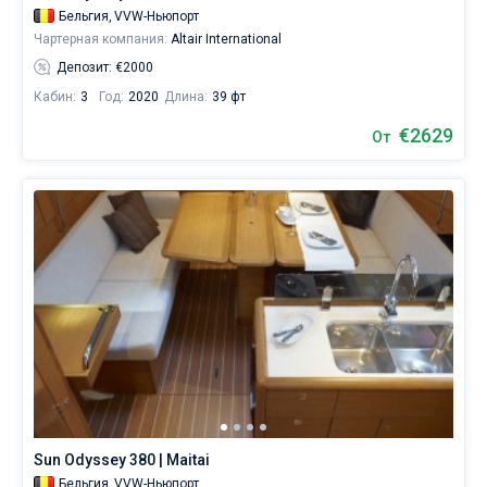
Бельгия,
VVW-Ньюпорт
Чартерная компания:
Altair International
Депозит: €2000
Кабин:
3
Год:
2020
Длина:
39 фт
€2629
От
Sun Odyssey 380 | Maitai
Бельгия,
VVW-Ньюпорт