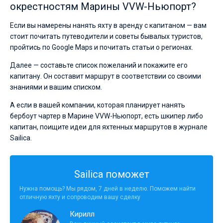
окрестностям Марины VVW-Ньюпорт?
Если вы намерены нанять яхту в аренду с капитаном — вам
стоит почитать путеводители и советы бывалых туристов,
пройтись по Google Maps и почитать статьи о регионах.
Далее — составьте список пожеланий и покажите его
капитану. Он составит маршрут в соответствии со своими
знаниями и вашим списком.
А если в вашей компании, которая планирует нанять
бербоут чартер в Марине VVW-Ньюпорт, есть шкипер либо
капитан, поищите идеи для яхтенных маршрутов в журнале
Sailica.
Sailica поможет
Нужна помощь? Мы рядом, 7 дней в неделю. Поможем найти
отличную яхту и сопроводим вашу сделку
Кирилл