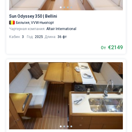
в
аренду
Без шкипера
вы
Sun Odyssey 350 | Bellini
найдете
Со шкипером
Бельгия,
VVW-Ньюпорт
9
Чартерная компания:
Altair International
предложений
в
Кабин:
3
Год:
2025
Длина:
36 фт
Показать(9)
Марине
VVW-
€2149
От
Ньюпорт
от
1750€,
как
для
любителей
спокойного
отдыха,
так
и
для
яхтсменов,
которые
не
представляют
себе