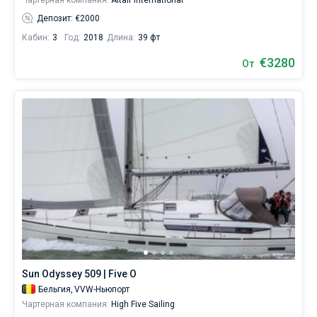
Чартерная компания:
Altair International
Депозит: €2000
Кабин:
3
Год:
2018
Длина:
39 фт
€3280
От
Sun Odyssey 509 | Five O
Бельгия,
VVW-Ньюпорт
Чартерная компания:
High Five Sailing