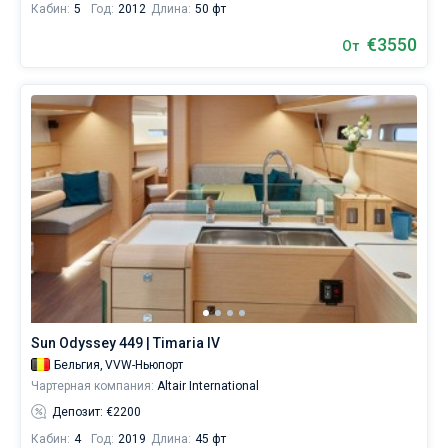
Кабин:
5
Год:
2012
Длина:
50 фт
€3550
От
Sun Odyssey 449 | Timaria IV
Бельгия,
VVW-Ньюпорт
Чартерная компания:
Altair International
Депозит: €2200
Кабин:
4
Год:
2019
Длина:
45 фт