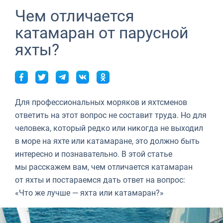
Сейшелы
Ибица
Марина Баотич
Dufour
Lagoon 46
Bavaria Cruiser 46
Лефкас
Канары
Неаполь
Бодрум
Чем отличается
Lifestyle
О Sailica
Британские Виргинские острова
Афины
Марина Мандалина
Elan
Lagoon 50
Bavaria Cruiser 51
Майорка
Салерно
Гечек
Багамы
катамаран от парусной
Люди
Вопрос-Ответ
яхты?
Мартиника
Лефкас
Марина Корнати
Hanse
Bali Catspace
Oceanis 40.1
Тенерифе
Сардиния
Мармарис
Британские Виргинские острова
Тесты
FREE
Запрос на аренду
Багамы
Корфу
Марина Каштела
Excess
Bali 4.2
Oceanis 46.1
ТОП
Сицилия
Фетхие
Мартиника
Контакты
Мугла
ACI Марина Дубровник
Lagoon
Bali 4.6
Oceanis 51.1
Сент-Люсия
Для профессиональных моряков и яхтсменов
Марина Веруда
Bali
Bali 5.4
Jeanneau 54
+380 (93) 4661696
ответить на этот вопрос не составит труда. Но для
человека, который редко или никогда не выходил
Fountaine Pajot
Astrea 42
Sun Odyssey 440
booking@sailica.com
в море на яхте или катамаране, это должно быть
интересно и познавательно. В этой статье
Leopard
Excess 11
Sun Odyssey 410
мы расскажем вам, чем отличается катамаран
Dufour 46 GL
от яхты и постараемся дать ответ на вопрос:
«Что же лучше — яхта или катамаран?»