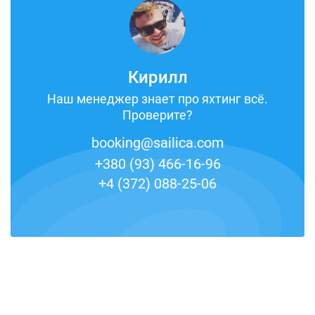
Кирилл
Наш менеджер знает про яхтинг всё.
Проверите?
booking@sailica.com
+380 (93) 466-16-96
+4 (372) 088-25-06