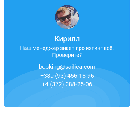
Кирилл
Наш менеджер знает про яхтинг всё.
Проверите?
booking@sailica.com
+380 (93) 466-16-96
+4 (372) 088-25-06