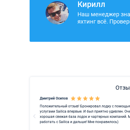
Кирилл
Наш менеджер зна
яхтинг всё. Провер
Отзыв
Дмитрий Осипов
и чартер на
Положительный отзыв! Бронировал лодку с помощью а
иятия, при
услугами Sailica впервые. И был приятно удивлен. Оч
оддержку и
хорошая свежая база лодок и чартерных компаний. 
работать с Sailica и дальше! Мне понравилось)