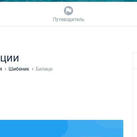
Путеводитель
ации
я
Шибеник
Билице