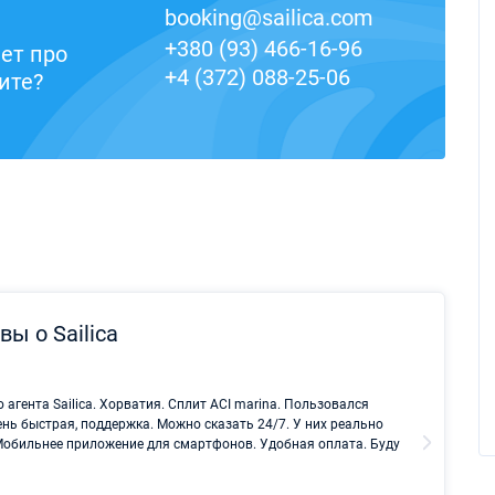
booking@sailica.com
+380 (93) 466-16-96
ет про
+4 (372) 088-25-06
ите?
ы о Sailica
Саныч 
гента Sailica. Хорватия. Сплит ACI marina. Пользовался
Лучший 
ень быстрая, поддержка. Можно сказать 24/7. У них реально
Мобильнее приложение для смартфонов. Удобная оплата. Буду