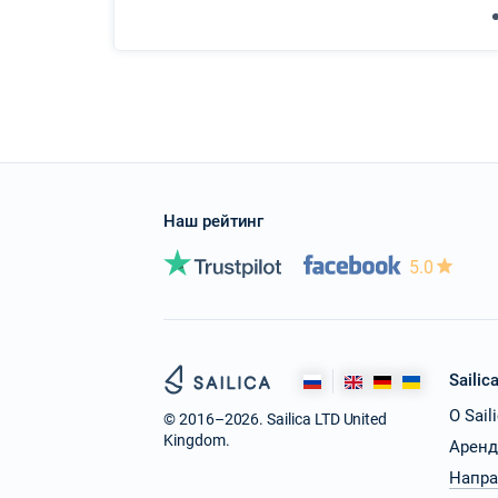
Наш рейтинг
5.0
Sailic
О Sail
© 2016–2026. Sailica LTD United
Kingdom.
Аренд
Напра