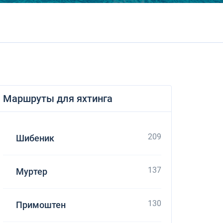
Dufour 46 GL
Маршруты для яхтинга
209
Шибеник
137
Муртер
130
Примоштен