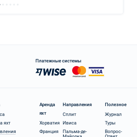
Платежные системы
a
Аренда
Направления
Полезное
яхт
ica
Сплит
Журнал
а яхт
Хорватия
Ивиса
Туры
вления
Франция
Пальма-де-
Вопрос-
Майорка
Ответ