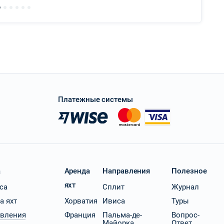
Платежные системы
a
Аренда
Направления
Полезное
яхт
ica
Сплит
Журнал
а яхт
Хорватия
Ивиса
Туры
вления
Франция
Пальма-де-
Вопрос-
Майорка
Ответ