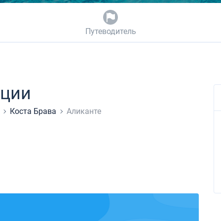
Путеводитель
ации
Коста Брава
Аликанте