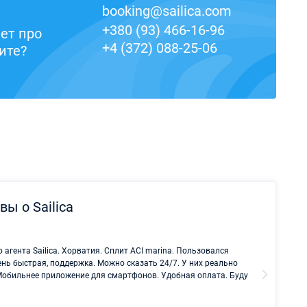
booking@sailica.com
+380 (93) 466-16-96
ет про
+4 (372) 088-25-06
ите?
ы о Sailica
Саныч 
гента Sailica. Хорватия. Сплит ACI marina. Пользовался
Лучший 
ень быстрая, поддержка. Можно сказать 24/7. У них реально
Мобильнее приложение для смартфонов. Удобная оплата. Буду