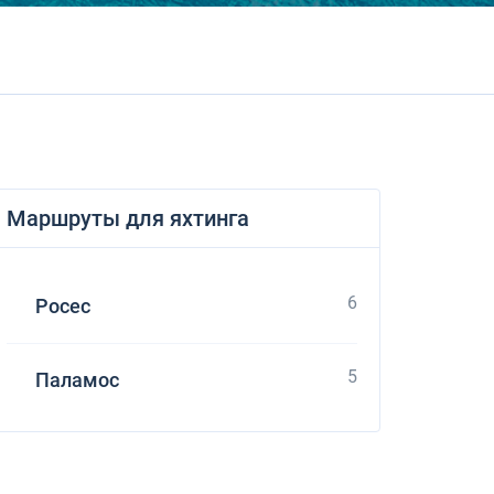
Dufour 46 GL
Маршруты для яхтинга
6
Росес
5
Паламос