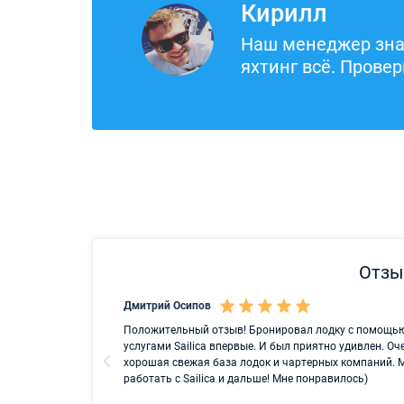
Кирилл
Наш менеджер зна
яхтинг всё. Провер
Отзыв
Дмитрий Осипов
и чартер на
Положительный отзыв! Бронировал лодку с помощью а
иятия, при
услугами Sailica впервые. И был приятно удивлен. Оч
оддержку и
хорошая свежая база лодок и чартерных компаний. 
работать с Sailica и дальше! Мне понравилось)