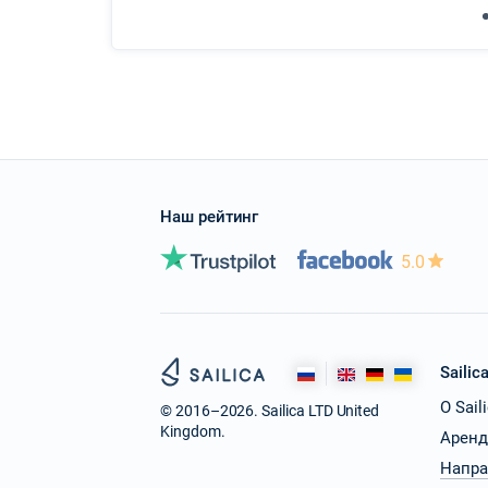
Наш рейтинг
5.0
Sailic
О Sail
© 2016–2026. Sailica LTD United
Kingdom.
Аренд
Напра