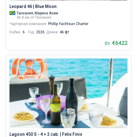
Leopard 46 | Blue Moon
Танзания,
Марина Азам
46.8 км от Танзания
Чартерная компания:
Phillip Yachtsun Charter
Кабин:
6
Год:
2026
Длина:
46 фт
€6422
От
Lagoon 450 S - 4 + 2 cab. | Felix Finis