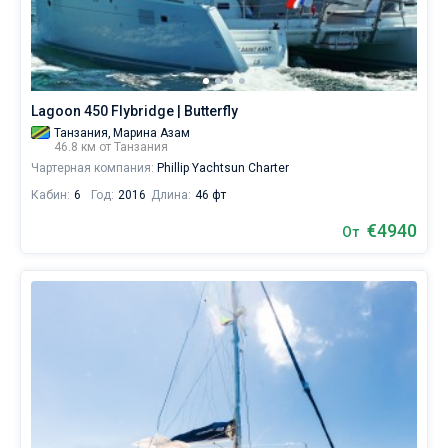
яхт
в
Без шкипера
аренду
вы
Со шкипером
найдете
предложений
Lagoon 450 Flybridge | Butterfly
в
Показать(0)
Танзания,
Марина Азам
Танзании
46.8 км от Танзания
от
Чартерная компания:
Phillip Yachtsun Charter
€,
как
Кабин:
6
Год:
2016
Длина:
46 фт
для
любителей
€4940
От
спокойного
отдыха,
так
и
для
яхтсменов,
которые
не
представляют
себе
жизни
без