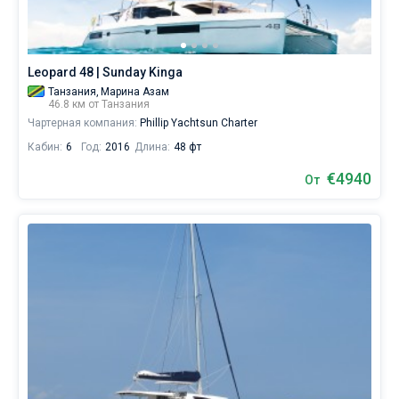
паруса.
Ближайшие
регионы
Leopard 48 | Sunday Kinga
для
яхтинга:
Танзания,
Марина Азам
46.8 км от Танзания
Занзибар
.
Чартерная компания:
Phillip Yachtsun Charter
Кабин:
6
Год:
2016
Длина:
48 фт
€4940
От