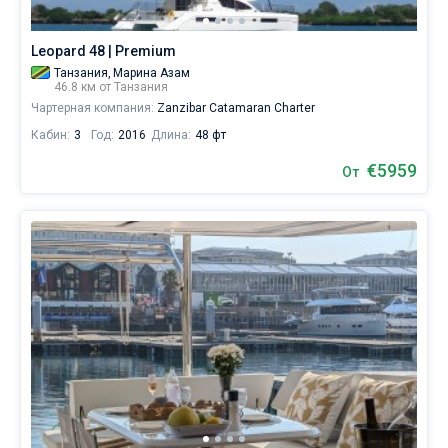
Leopard 48 | Premium
Танзания,
Марина Азам
46.8 км от Танзания
Чартерная компания:
Zanzibar Catamaran Charter
Кабин:
3
Год:
2016
Длина:
48 фт
€5959
От