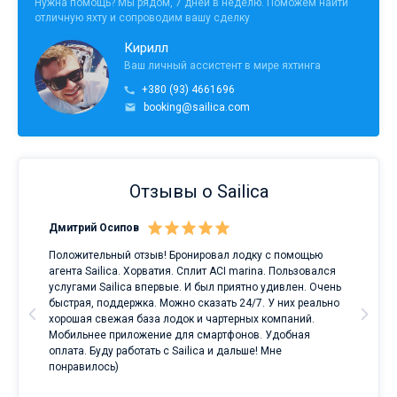
Нужна помощь? Мы рядом, 7 дней в неделю. Поможем найти
отличную яхту и сопроводим вашу сделку
Кирилл
Ваш личный ассистент в мире яхтинга
+380 (93) 4661696
booking@sailica.com
Отзывы о Sailica
Дмитрий Осипов
Сан
Положительный отзыв! Бронировал лодку с помощью
Луч
а
агента Sailica. Хорватия. Сплит ACI marina. Пользовался
услугами Sailica впервые. И был приятно удивлен. Очень
ри
быстрая, поддержка. Можно сказать 24/7. У них реально
е
хорошая свежая база лодок и чартерных компаний.
и
Мобильнее приложение для смартфонов. Удобная
оплата. Буду работать с Sailica и дальше! Мне
понравилось)