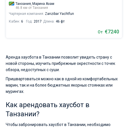
Танзания,
Марина Азам
46.8 км от Танзания
Чартерная компания:
Zanzibar Yachtfun
Кабин:
6
Год:
2017
Длина:
46 фт
€7240
От
Аренда хаусбота в Танзании позволит увидеть страну с
новой стороны, изучить прибрежные окрестности с точек
обзора, недоступных с суши.
Пришвартоваться можно как в одной из комфортабельных
марин, так и на более бюджетных якорных стоянках или
мурингах.
Как арендовать хаусбот в
Танзании?
Чтобы забронировать хаусбот в Танзании, необходимо