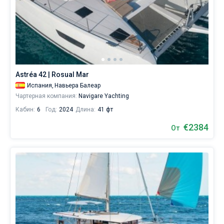
Astréa 42 | Rosual Mar
Испания,
Навьера Балеар
Чартерная компания:
Navigare Yachting
Кабин:
6
Год:
2024
Длина:
41 фт
€2384
От