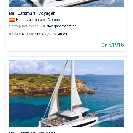
отдыха,
так
Bali Catsmart | Voyager
и
Испания,
Навьера Балеар
для
яхтсменов,
Чартерная компания:
Navigare Yachting
которые
Кабин:
6
Год:
2024
Длина:
40 фт
не
представляют
€1916
От
себе
жизни
без
паруса.
Ближайшие
регионы
для
яхтинга:
Марина
Лонджа
,
Навьера
Балеар
,
Реал
Клуб
Наутико
,
Клуб