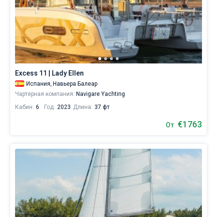
Сейшелы
Ибица
Марина Баотич
Dufour
Lagoon 46
Bavaria Cruiser 46
разнообразить
Марины
отдых
1 неделя до и после выбранной даты
и
Британские Виргинские острова
Афины
Марина Мандалина
Elan
Lagoon 50
Bavaria Cruiser 51
Биоград
2 недели до и после выбранной даты
насладиться
Журнал
незабываемыми
Мартиника
Лефкас
Марина Корнати
Hanse
Bali Catspace
Oceanis 40.1
Дубровник
Афины
видами
О Sailica
в
Багамы
Корфу
Марина Каштела
Excess
Bali 4.2
Oceanis 46.1
округе
Задар
Волос
Балеары
Excess 11 | Lady Ellen
города.
Вопрос-Ответ
В
Испания,
Навьера Балеар
Мугла
ACI Марина Дубровник
Lagoon
Bali 4.6
Oceanis 51.1
Сплит
Корфу
Гран-Канария
Азоры
парусный
FREE
Чартерная компания:
Navigare Yachting
Запрос на аренду
сезон
Кабин:
6
Год:
2023
Длина:
37 фт
Марина Веруда
Bali
Bali 5.4
Jeanneau 54
Трогир
Лаврион
Ибица
Мадейра
Амальфи
температура
воды
€1763
От
здесь
Контакты
Fountaine Pajot
Astrea 42
Sun Odyssey 440
Лефкас
Канары
Неаполь
Бодрум
достигает
+21...+25
Leopard
Excess 11
Sun Odyssey 410
Майорка
Салерно
Гечек
Багамы
+380 (93) 4661696
°,
воздуха
+27...+32
Dufour 46 GL
Тенерифе
Сардиния
Мармарис
Британские Виргинские острова
booking@sailica.com
°,
а
Сицилия
Фетхие
Мартиника
сила
ветра
в
Сент-Люсия