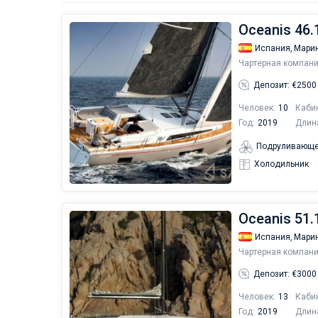
Oceanis 46.
Испания,
Марин
Чартерная компани
Депозит: €2500
Человек:
10
Каби
Год:
2019
Длин
Подруливающе
Холодильник
Oceanis 51.
Испания,
Марин
Чартерная компани
Депозит: €3000
Человек:
13
Каби
Год:
2019
Длин