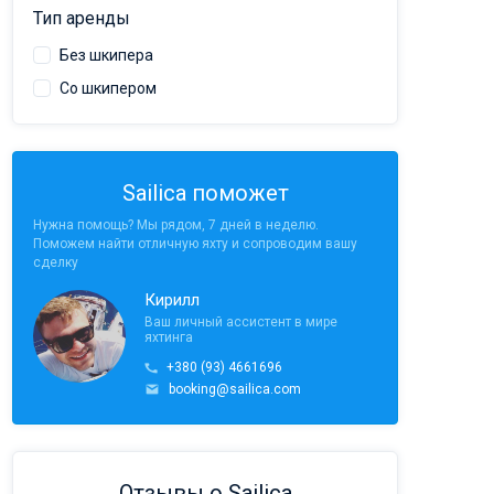
Тип аренды
Без шкипера
Со шкипером
Sailica поможет
Нужна помощь? Мы рядом, 7 дней в неделю.
Поможем найти отличную яхту и сопроводим вашу
сделку
Кирилл
Ваш личный ассистент в мире
яхтинга
+380 (93) 4661696
booking@sailica.com
Отзывы о Sailica