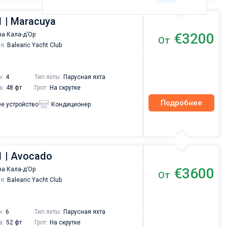
1 | Maracuya
€3200
а Кала-д’Ор
От
я:
Balearic Yacht Club
н:
4
Тип яхты:
Парусная яхта
а:
48 фт
Грот:
На скрутке
Подробнее
е устройство
Кондиционер
1 | Avocado
€3600
а Кала-д’Ор
От
я:
Balearic Yacht Club
н:
6
Тип яхты:
Парусная яхта
а:
52 фт
Грот:
На скрутке