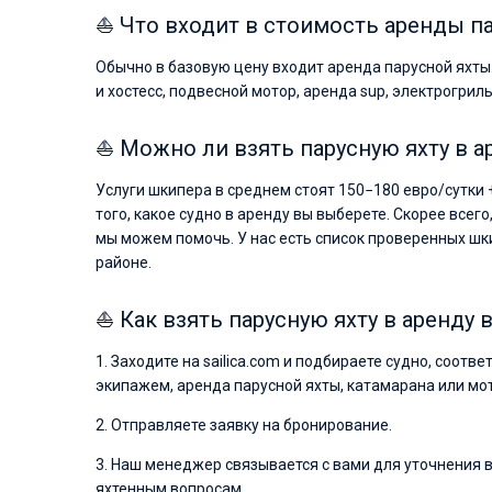
⛵ Что входит в стоимость аренды па
Обычно в базовую цену входит аренда парусной яхты
и хостесс, подвесной мотор, аренда sup, электрогриль
⛵ Можно ли взять парусную яхту в а
Услуги шкипера в среднем стоят 150−180 евро/сутки 
того, какое судно в аренду вы выберете. Скорее всего
мы можем помочь. У нас есть список проверенных шк
районе.
⛵ Как взять парусную яхту в аренду 
1. Заходите на sailica.com и подбираете судно, соот
экипажем, аренда парусной яхты, катамарана или мото
2. Отправляете заявку на бронирование.
3. Наш менеджер связывается с вами для уточнения
яхтенным вопросам.