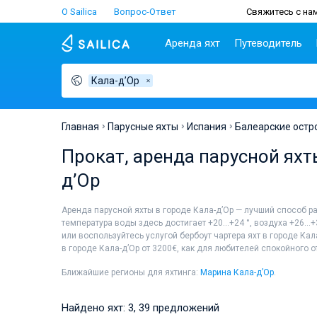
О Sailica
Вопрос-Ответ
Свяжитесь с нам
Аренда яхт
Путеводитель
Кала-д’Ор
Популярные
Хорватия
Чартер
Греция
П
страны
н
Биоград
Афины
Lifestyle
Хорватия
С
Дубровник
Волос
Главная
Парусные яхты
Испания
Балеарские остр
Греция
Ш
Задар
Корфу
Люди
Прокат, аренда парусной яхты
Италия
З
Сплит
Лаврион
Турция
ТОП
С
д’Ор
Трогир
Лефкас
Испания
С
Франция
И
Аренда парусной яхты в городе Кала-д’Ор — лучший способ р
температура воды здесь достигает +20...+24 °, воздуха +26...
Сейшелы
А
или воспользуйтесь услугой бербоут чартера яхт в городе Ка
Британские Виргинские
Л
в городе Кала-д’Ор от 3200€, как для любителей спокойного о
острова
К
Мартиника
Ближайшие регионы для яхтинга:
Марина Кала-д’Ор
.
М
Багамы
Найдено яхт: 3, 39 предложений