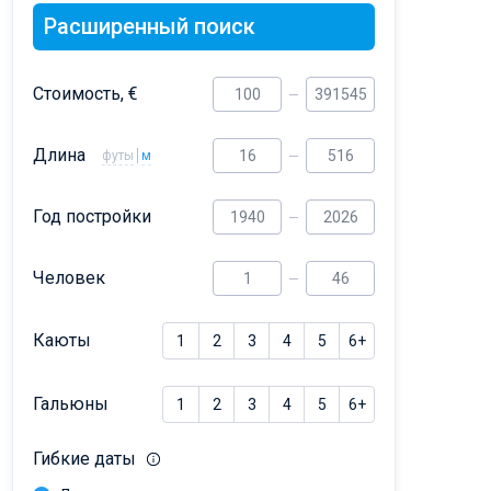
Dufour 46 GL
Расширенный поиск
Стоимость, €
Длина
футы
м
Год постройки
Человек
Каюты
1
2
3
4
5
6+
Гальюны
1
2
3
4
5
6+
Гибкие даты