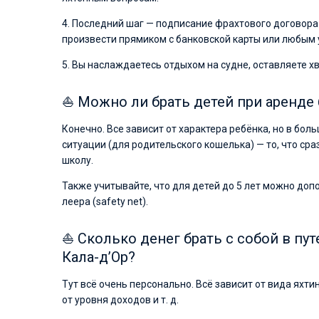
4. Последний шаг — подписание фрахтового договора 
произвести прямиком с банковской карты или любым уд
5. Вы наслаждаетесь отдыхом на судне, оставляете х
⛵ Можно ли брать детей при аренде б
Конечно. Все зависит от характера ребёнка, но в бол
ситуации (для родительского кошелька) — то, что ср
школу.
Также учитывайте, что для детей до 5 лет можно до
леера (safety net).
⛵ Сколько денег брать с собой в пут
Кала-д’Ор?
Тут всё очень персонально. Всё зависит от вида яхтин
от уровня доходов и т. д.