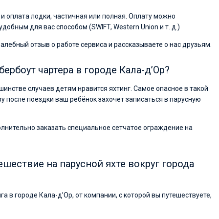
и оплата лодки, частичная или полная. Оплату можно
обным для вас способом (SWIFT, Western Union и т. д.)
валебный отзыв о работе сервиса и рассказываете о нас друзьям.
ербоут чартера в городе Кала-д’Ор?
ьшинстве случаев детям нравится яхтинг. Самое опасное в такой
азу после поездки ваш ребёнок захочет записаться в парусную
полнительно заказать специальное сетчатое ограждение на
ешествие на парусной яхте вокруг города
га в городе Кала-д’Ор, от компании, с которой вы путешествуете,