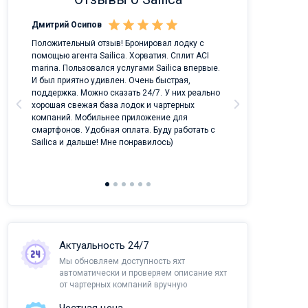
Дмитрий Осипов
Саныч Рудой
ых
Положительный отзыв! Бронировал лодку с
Лучший проект 
помощью агента Sailica. Хорватия. Сплит ACI
отрасли!
marina. Пользовался услугами Sailica впервые.
И был приятно удивлен. Очень быстрая,
поддержка. Можно сказать 24/7. У них реально
хорошая свежая база лодок и чартерных
компаний. Мобильнее приложение для
смартфонов. Удобная оплата. Буду работать с
Sailica и дальше! Мне понравилось)
Актуальность 24/7
Мы обновляем доступность яхт
автоматически и проверяем описание яхт
от чартерных компаний вручную