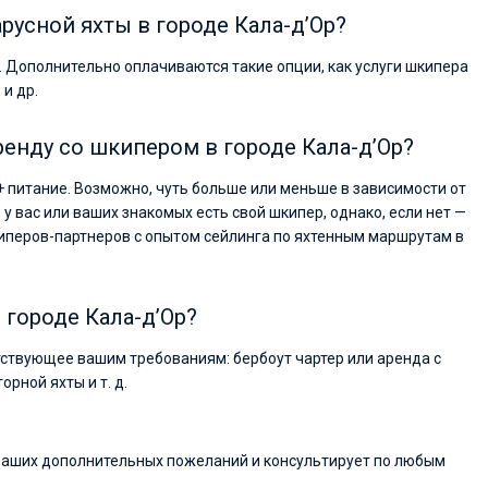
русной яхты в городе Кала-д’Ор?
Валерий Коваль
. Дополнительно оплачиваются такие опции, как услуги шкипера
Друзья, хотелось бы сказать несколько добр
слов о компании Sailica yacht с которой мы
 и др.
провели чартер на майские праздники. Хочу
отметить отличную работу сотрудников
ренду со шкипером в городе Кала-д’Ор?
компании на всех этапах мероприятия, при
подготовке чартера получали быстро
исчерпывающие ответы на все вопросы,
+ питание. Возможно, чуть больше или меньше в зависимости от
информационную поддержку и разрешение
, у вас или ваших знакомых есть свой шкипер, однако, если нет —
вопросов связанных с различными
иперов-партнеров с опытом сейлинга по яхтенным маршрутам в
организационными вопросами.
в городе Кала-д’Ор?
ветствующее вашим требованиям: бербоут чартер или аренда с
рной яхты и т. д.
 ваших дополнительных пожеланий и консультирует по любым