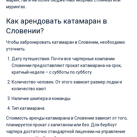
марин, так и на более бюджетных якорных стоянках или
идеально
мурингах.
для
Без шкипера
яхтинга.
Как арендовать катамаран в
Наймите
Со шкипером
команду
Словении?
(шкипера/
хостес/
Показать(1)
повара)
Чтобы забронировать катамаран в Словении, необходимо
или
уточнить:
воспользуйтесь
услугой
Дату путешествия. Почти все чартерные компании
бербоут
Словении предоставляют прокат катамарана на срок,
чартера
кратный неделе – с субботы по субботу.
яхт
в
Количество человек. От этого зависит размер лодки и
Словении
количество кают.
без
шкипера
Наличие шкипера и команды.
чтобы
лично
Тип катамарана.
управлять
Стоимость аренды катамарана в Словении зависит от того,
судном.
В
планируется прокат с капитаном или без. Для бербоут
каталоге
чартера достаточно стандартной лицензии на управление
яхт