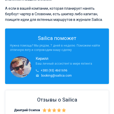
А если в вашей компании, которая планирует нанять
бербоут чартер в Словении, есть шкипер либо капитан,
поищите идеи для яхтенных маршрутов в журнале Sailica.
Sailica поможет
Нужна помощь? Мы рядом, 7 дней в неделю. Поможем найти
отличную яхту и сопроводим вашу сделку
Кирилл
Ваш личный ассистент в мире яхтинга
+380 (93) 4661696
booking@sailica.com
Отзывы о Sailica
Дмитрий Осипов
Сан