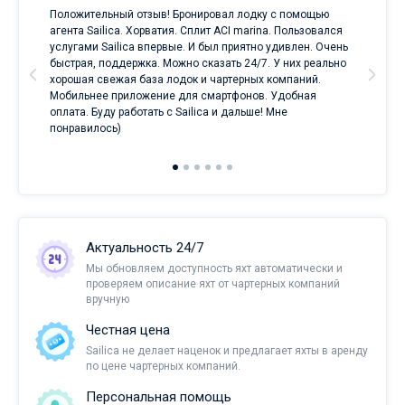
Положительный отзыв! Бронировал лодку с помощью
Луч
а
агента Sailica. Хорватия. Сплит ACI marina. Пользовался
услугами Sailica впервые. И был приятно удивлен. Очень
ри
быстрая, поддержка. Можно сказать 24/7. У них реально
е
хорошая свежая база лодок и чартерных компаний.
и
Мобильнее приложение для смартфонов. Удобная
оплата. Буду работать с Sailica и дальше! Мне
понравилось)
Актуальность 24/7
Мы обновляем доступность яхт автоматически и
проверяем описание яхт от чартерных компаний
вручную
Честная цена
Sailica не делает наценок и предлагает яхты в аренду
по цене чартерных компаний.
Персональная помощь