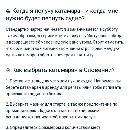
паруса.
⛵ Когда я получу катамаран и когда мне
Ближайшие
нужно будет вернуть судно?
регионы
для
Стандартно чартер начинается и заканчивается в субботу.
яхтинга:
Изола
,
Таким образом, вы принимаете лодку в субботу после обеда
Порторож
.
и возвращаете её через неделю рано утром. Стоит отметить,
что большинство чартерных компаний строго рекомендуют
сдать катамаран обратно вечером в пятницу.
⛵ Как выбрать катамаран в Словении?
1. Поставьте цель, для чего вам нужно судно. Например, вы
берете катамаран в аренду для регаты или чтобы попивать
просекко из ледяного бокала.
2. Выберите марину для старта, а так же предпочтение по
производителю. Лодки отличаются техническим
оснащением, планировкой, вариантами досуга.
3. Определитесь с размером и количеством мест.