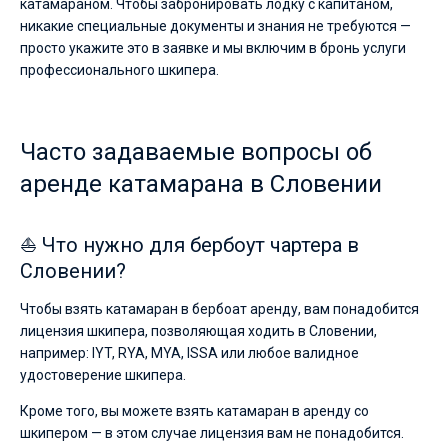
катамараном. Чтобы забронировать лодку с капитаном,
в
никакие специальные документы и знания не требуются —
аренду
просто укажите это в заявке и мы включим в бронь услуги
вы
найдете
профессионального шкипера.
1
предложений
в
Словении
Часто задаваемые вопросы об
от
2290€,
аренде катамарана в Словении
как
для
любителей
⛵ Что нужно для бербоут чартера в
спокойного
отдыха,
Словении?
так
и
Чтобы взять катамаран в бербоат аренду, вам понадобится
для
лицензия шкипера, позволяющая ходить в Словении,
яхтсменов,
например: IYT, RYA, MYA, ISSA или любое валидное
которые
не
удостоверение шкипера.
представляют
себе
Кроме того, вы можете взять катамаран в аренду со
жизни
шкипером — в этом случае лицензия вам не понадобится.
без