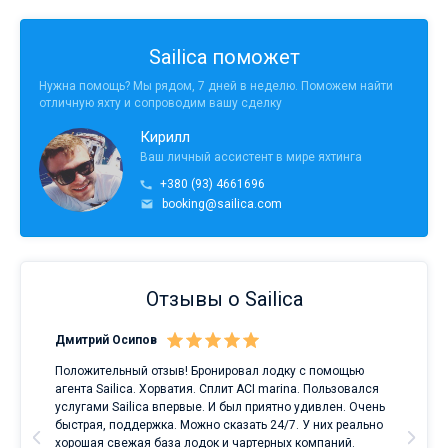
Sailica поможет
Нужна помощь? Мы рядом, 7 дней в неделю. Поможем найти
отличную яхту и сопроводим вашу сделку
Кирилл
Ваш личный ассистент в мире яхтинга
+380 (93) 4661696
booking@sailica.com
Отзывы о Sailica
Дмитрий Осипов
Сан
Положительный отзыв! Бронировал лодку с помощью
Луч
а
агента Sailica. Хорватия. Сплит ACI marina. Пользовался
услугами Sailica впервые. И был приятно удивлен. Очень
ри
быстрая, поддержка. Можно сказать 24/7. У них реально
е
хорошая свежая база лодок и чартерных компаний.