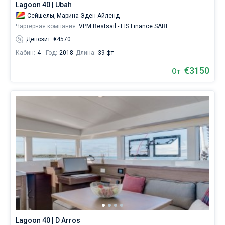
Lagoon 40 | Ubah
Сейшелы,
Марина Эден Айленд
Чартерная компания:
VPM Bestsail - EIS Finance SARL
Депозит: €4570
Кабин:
4
Год:
2018
Длина:
39 фт
€3150
От
Lagoon 40 | D Arros