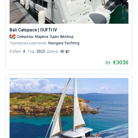
Bali Catspace | OUFTI IV
Сейшелы,
Марина Эден Айленд
Чартерная компания:
Navigare Yachting
Кабин:
4
Год:
2023
Длина:
40 фт
€3036
От