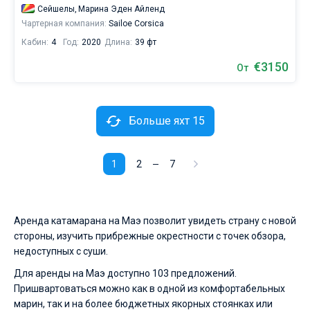
Сейшелы,
Марина Эден Айленд
Чартерная компания:
Sailoe Corsica
Кабин:
4
Год:
2020
Длина:
39 фт
€3150
От
Больше яхт 15
1
2
7
Аренда катамарана на Маэ позволит увидеть страну с новой
стороны, изучить прибрежные окрестности с точек обзора,
недоступных с суши.
Для аренды на Маэ доступно 103 предложений.
Пришвартоваться можно как в одной из комфортабельных
марин, так и на более бюджетных якорных стоянках или