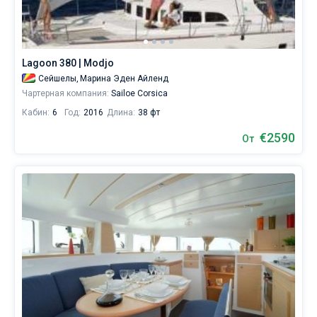
воспользуйтесь
услугой
Без шкипера
бербоут
чартера
Со шкипером
яхт
Lagoon 380 | Modjo
на
Сейшелы,
Марина Эден Айленд
Маэ
Показать(103)
Чартерная компания:
Sailoe Corsica
без
шкипера,
Кабин:
6
Год:
2016
Длина:
38 фт
чтобы
лично
€2590
От
управлять
судном.
В
каталоге
яхт
в
аренду
от
Sailica
вы
найдете
103
предложений
на