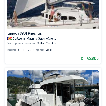
Lagoon 380 | Papanga
Сейшелы,
Марина Эден Айленд
Чартерная компания:
Sailoe Corsica
Кабин:
6
Год:
2019
Длина:
38 фт
€2800
От