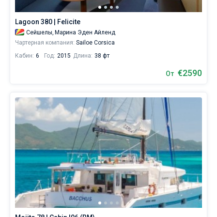
Маэ
от
Lagoon 380 | Felicite
2322€,
как
Сейшелы,
Марина Эден Айленд
для
Чартерная компания:
Sailoe Corsica
любителей
Кабин:
6
Год:
2015
Длина:
38 фт
спокойного
отдыха,
€2590
От
так
и
для
яхтсменов,
которые
не
представляют
себе
жизни
без
паруса.
Ближайшие
регионы
для
яхтинга:
Виктория
.