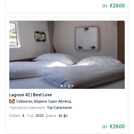
€2600
От
Lagoon 42 | Best Love
Сейшелы,
Марина Эден Айленд
Чартерная компания:
Top Catamaran
Кабин:
4
Год:
2020
Длина:
42 фт
€2600
От