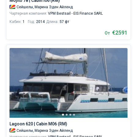
Mojito 78 | Cabin I06 (RM)
Сейшелы,
Марина Эден Айленд
Чартерная компания:
VPM Bestsail - EIS Finance SARL
Кабин:
1
Год:
2014
Длина:
57 фт
€2591
От
Lagoon 620 | Cabin M06 (RM)
Сейшелы,
Марина Эден Айленд