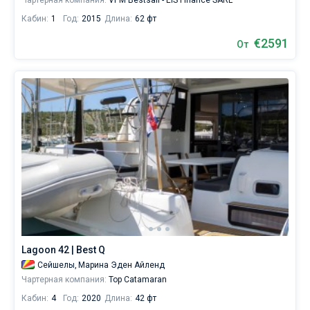
Чартерная компания:
VPM Bestsail - EIS Finance SARL
Кабин:
1
Год:
2015
Длина:
62 фт
€2591
От
Lagoon 42 | Best Q
Сейшелы,
Марина Эден Айленд
Чартерная компания:
Top Catamaran
Кабин:
4
Год:
2020
Длина:
42 фт