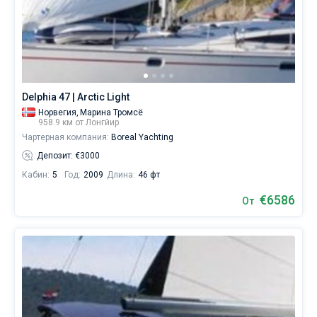
судном.
В
Без шкипера
каталоге
яхт
Со шкипером
в
аренду
вы
Показать(0)
Delphia 47 | Arctic Light
найдете
предложений
Норвегия,
Марина Тромсё
в
958.9 км от Лонгйир
городе
Чартерная компания:
Boreal Yachting
Лонгйир
Депозит: €3000
от
€,
Кабин:
5
Год:
2009
Длина:
46 фт
как
€6586
для
От
любителей
спокойного
отдыха,
так
и
для
яхтсменов,
которые
не