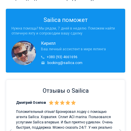
Sailica поможет
Нужна помощь? Мы рядом, 7 дней в неделю. Поможем найти
отличную яхту и сопроводим вашу сделку
Кирилл
Ваш личный ассистент в мире яхтинга
+380 (93) 4661696
booking@sailica.com
Отзывы о Sailica
Дмитрий Осипов
Сан
Положительный отзыв! Бронировал лодку с помощью
Луч
а
агента Sailica. Хорватия. Сплит ACI marina. Пользовался
услугами Sailica впервые. И был приятно удивлен. Очень
ри
быстрая, поддержка. Можно сказать 24/7. У них реально