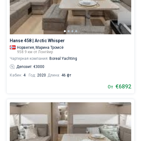
Hanse 458 | Arctic Whisper
Норвегия,
Марина Тромсё
958.9 км от Лонгйир
Чартерная компания:
Boreal Yachting
Депозит: €3000
Кабин:
4
Год:
2020
Длина:
46 фт
€6892
От