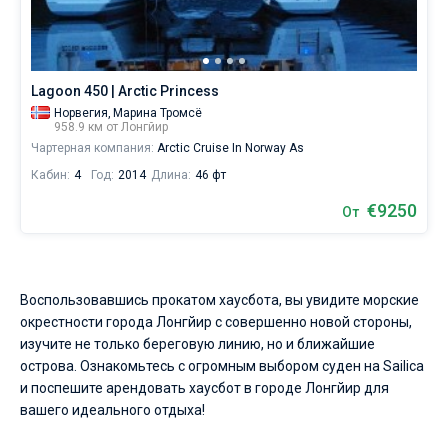
Lagoon 450 | Arctic Princess
Норвегия,
Марина Тромсё
958.9 км от Лонгйир
Чартерная компания:
Arctic Cruise In Norway As
Кабин:
4
Год:
2014
Длина:
46 фт
€9250
От
Воспользовавшись прокатом хаусбота, вы увидите морские
окрестности города Лонгйир с совершенно новой стороны,
изучите не только береговую линию, но и ближайшие
острова. Ознакомьтесь с огромным выбором суден на Sailica
и поспешите арендовать хаусбот в городе Лонгйир для
вашего идеального отдыха!