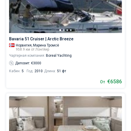
представляют
себе
жизни
без
паруса.
Ближайшие
Bavaria 51 Cruiser | Arctic Breeze
регионы
для
Норвегия,
Марина Тромсё
958.9 км от Лонгйир
яхтинга:
Чартерная компания:
Boreal Yachting
Марина
Лонгйир
.
Депозит: €3000
Кабин:
5
Год:
2010
Длина:
51 фт
€6586
От