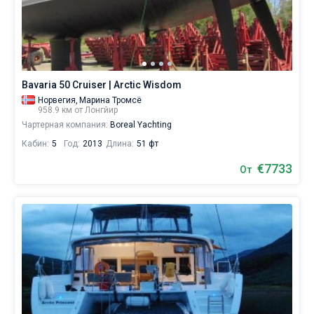
Bavaria 50 Cruiser | Arctic Wisdom
Норвегия,
Марина Тромсё
958.9 км от Лонгйир
Чартерная компания:
Boreal Yachting
Кабин:
5
Год:
2013
Длина:
51 фт
€7733
От