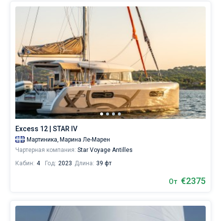
Excess 12 | STAR IV
Мартиника,
Марина Ле-Марен
Чартерная компания:
Star Voyage Antilles
Кабин:
4
Год:
2023
Длина:
39 фт
€2375
От