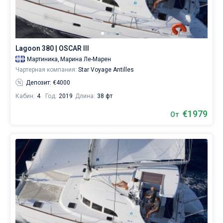
Пелле,
уникальный
пляж
с
черным
Lagoon 380 | OSCAR III
песком,
и
Мартиника,
Марина Ле-Марен
отправиться
Чартерная компания:
Star Voyage Antilles
к
Депозит: €4000
Антигуа
или
Кабин:
4
Год:
2019
Длина:
38 фт
к
€1979
Гренадинам
.
От
Ближайшие
регионы
для
яхтинга:
Ле-
Марен
.