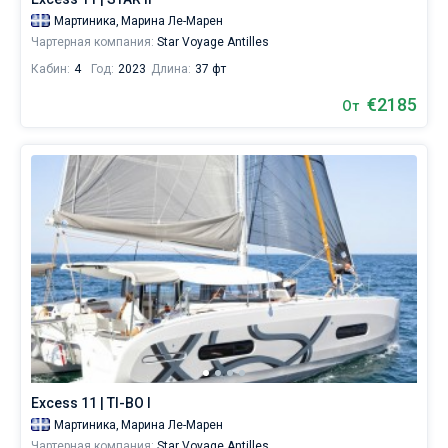
Мартиника,
Марина Ле-Марен
Чартерная компания:
Star Voyage Antilles
Кабин:
4
Год:
2023
Длина:
37 фт
€2185
От
Excess 11 | TI-BO I
Мартиника,
Марина Ле-Марен
Чартерная компания:
Star Voyage Antilles