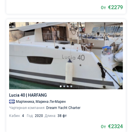
€2279
От
Lucia 40 | HARFANG
Мартиника,
Марина Ле-Марен
Чартерная компания:
Dream Yacht Charter
Кабин:
4
Год:
2020
Длина:
38 фт
€2324
От