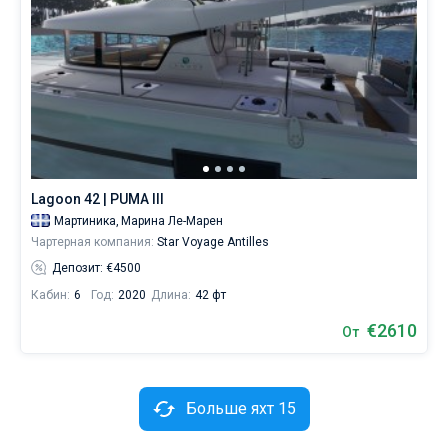
Lagoon 42 | PUMA III
Мартиника,
Марина Ле-Марен
Чартерная компания:
Star Voyage Antilles
Депозит: €4500
Кабин:
6
Год:
2020
Длина:
42 фт
€2610
От
Больше яхт 15