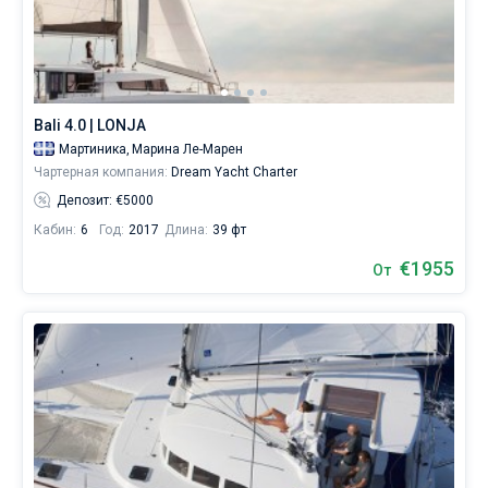
чартера
яхт
Без шкипера
без
шкипера.
Со шкипером
В
Bali 4.0 | LONJA
каталоге
Показать(60)
яхт
Мартиника,
Марина Ле-Марен
в
Чартерная компания:
Dream Yacht Charter
аренду
Депозит: €5000
вы
найдете
Кабин:
6
Год:
2017
Длина:
39 фт
60
предложений
€1955
От
на
Мартинике
от
1938€.
Путешествуя
здесь,
вы
сможете
увидеть
вулкан
Монтань-