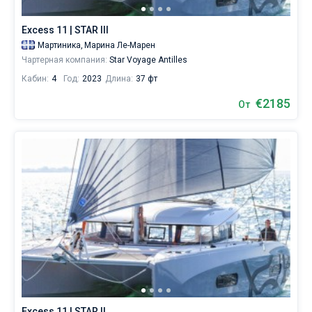
Excess 11 | STAR III
Мартиника,
Марина Ле-Марен
Чартерная компания:
Star Voyage Antilles
Кабин:
4
Год:
2023
Длина:
37 фт
€2185
От
Excess 11 | STAR II