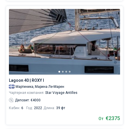
Lagoon 40 | ROXY I
Мартиника,
Марина Ле-Марен
Чартерная компания:
Star Voyage Antilles
Депозит: €4000
Кабин:
6
Год:
2022
Длина:
39 фт
€2375
От