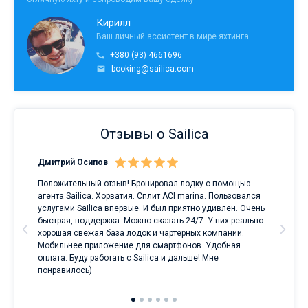
Кирилл
Ваш личный ассистент в мире яхтинга
+380 (93) 4661696
booking@sailica.com
Отзывы о Sailica
Дмитрий Осипов
Сан
Положительный отзыв! Бронировал лодку с помощью
Луч
а
агента Sailica. Хорватия. Сплит ACI marina. Пользовался
услугами Sailica впервые. И был приятно удивлен. Очень
ри
быстрая, поддержка. Можно сказать 24/7. У них реально
е
хорошая свежая база лодок и чартерных компаний.
и
Мобильнее приложение для смартфонов. Удобная
оплата. Буду работать с Sailica и дальше! Мне
понравилось)