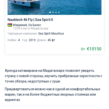
паруса.
Ближайшие
регионы
Nautitech 46 Fly | Sea Spirit II
для
яхтинга:
Маврикий,
Ла Балис
1239.6 км от Мадагаскар
Нуси-
Бе
.
Чартерная компания:
Sea Spirit Mauritius
Кабин:
4
Год:
2019
Длина:
45 фт
€10150
От
Аренда катамарана на Мадагаскаре позволит увидеть
страну с новой стороны, изучить прибрежные окрестности с
точек обзора, недоступных с суши.
Пришвартоваться можно как в одной из комфортабельных
марин, так и на более бюджетных якорных стоянках или
мурингах.