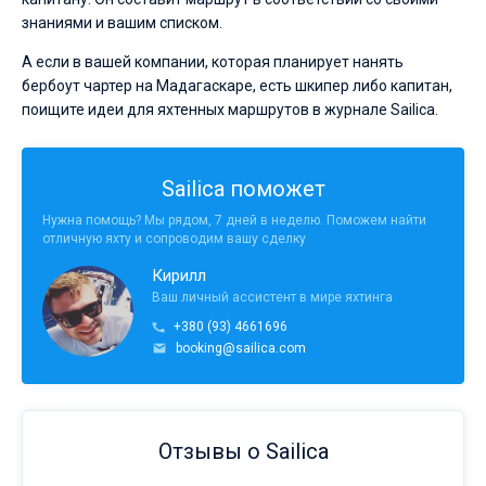
знаниями и вашим списком.
А если в вашей компании, которая планирует нанять
бербоут чартер на Мадагаскаре, есть шкипер либо капитан,
поищите идеи для яхтенных маршрутов в журнале Sailica.
Sailica поможет
Нужна помощь? Мы рядом, 7 дней в неделю. Поможем найти
отличную яхту и сопроводим вашу сделку
Кирилл
Ваш личный ассистент в мире яхтинга
+380 (93) 4661696
booking@sailica.com
Отзывы о Sailica