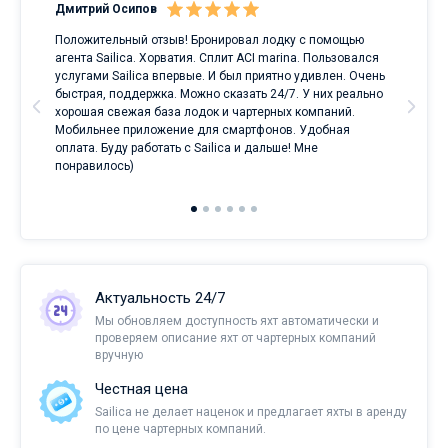
Дмитрий Осипов
Сан
Положительный отзыв! Бронировал лодку с помощью
Луч
а
агента Sailica. Хорватия. Сплит ACI marina. Пользовался
услугами Sailica впервые. И был приятно удивлен. Очень
ри
быстрая, поддержка. Можно сказать 24/7. У них реально
е
хорошая свежая база лодок и чартерных компаний.
и
Мобильнее приложение для смартфонов. Удобная
оплата. Буду работать с Sailica и дальше! Мне
понравилось)
Актуальность 24/7
Мы обновляем доступность яхт автоматически и
проверяем описание яхт от чартерных компаний
вручную
Честная цена
Sailica не делает наценок и предлагает яхты в аренду
по цене чартерных компаний.