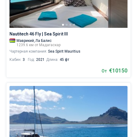
яхт
в
Без шкипера
аренду
вы
Со шкипером
найдете
предложений
Nautitech 46 Fly | Sea Spirit III
на
Показать(0)
Маврикий,
Ла Балис
Мадагаскаре
1239.6 км от Мадагаскар
от
Чартерная компания:
Sea Spirit Mauritius
€,
как
Кабин:
3
Год:
2021
Длина:
45 фт
для
любителей
€10150
От
спокойного
отдыха,
так
и
для
яхтсменов,
которые
не
представляют
себе
жизни
без