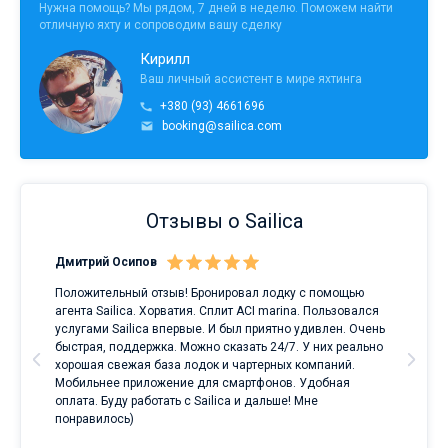
Нужна помощь? Мы рядом, 7 дней в неделю. Поможем найти
отличную яхту и сопроводим вашу сделку
Кирилл
Ваш личный ассистент в мире яхтинга
+380 (93) 4661696
booking@sailica.com
Отзывы о Sailica
Дмитрий Осипов
Сан
Положительный отзыв! Бронировал лодку с помощью
Луч
а
агента Sailica. Хорватия. Сплит ACI marina. Пользовался
услугами Sailica впервые. И был приятно удивлен. Очень
ри
быстрая, поддержка. Можно сказать 24/7. У них реально
е
хорошая свежая база лодок и чартерных компаний.
и
Мобильнее приложение для смартфонов. Удобная
оплата. Буду работать с Sailica и дальше! Мне
понравилось)