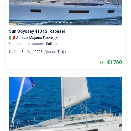
Sun Odyssey 410 | S. Raphael
Италия,
Марина Прочиды
Чартерная компания:
Sail italia
Кабин:
3
Год:
2023
Длина:
41 фт
€1760
От