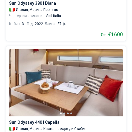
Sun Odyssey 380 | Diana
Неаполе
от
Италия,
Марина Прочиды
1280€,
Чартерная компания:
Sail italia
как
Кабин:
3
Год:
2022
Длина:
37 фт
для
любителей
€1600
От
спокойного
отдыха,
так
и
для
яхтсменов,
которые
не
представляют
себе
жизни
без
паруса.
Ближайшие
регионы
для
Sun Odyssey 440 | Capella
яхтинга:
Италия,
Марина Кастелламаре-ди-Стабия
Прочида
,