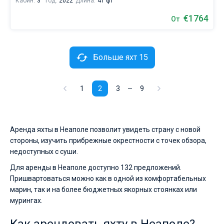
Кабин:
3
Год:
2022
Длина:
41 фт
€1764
От
Больше яхт 15
1
2
3
9
Аренда яхты в Неаполе позволит увидеть страну с новой
стороны, изучить прибрежные окрестности с точек обзора,
недоступных с суши.
Для аренды в Неаполе доступно 132 предложений.
Пришвартоваться можно как в одной из комфортабельных
марин, так и на более бюджетных якорных стоянках или
мурингах.