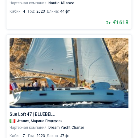
Чартерная компания:
Nautic Alliance
Кастелламмаре-
ди-
Кабин:
4
Год:
2023
Длина:
44 фт
Стабия
,
Неаполь
,
€1618
От
Баколи
,
Искья
.
Sun Loft 47 | BLUEBELL
Италия,
Марина Поццуоли
Чартерная компания:
Dream Yacht Charter
Кабин:
7
Год:
2023
Длина:
47 фт