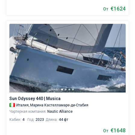
€1624
От
Sun Odyssey 440 | Musica
Италия,
Марина Кастелламаре-ди-Стабия
Чартерная компания:
Nautic Alliance
Кабин:
4
Год:
2023
Длина:
44 фт
€1648
От