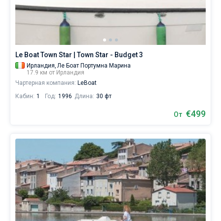
яхт
в
Без шкипера
аренду
вы
Со шкипером
найдете
предложений
Le Boat Town Star | Town Star - Budget 3
в
Показать(0)
Ирландия,
Ле Боат Портумна Марина
Ирландии
17.9 км от Ирландия
от
Чартерная компания:
LeBoat
€,
как
Кабин:
1
Год:
1996
Длина:
30 фт
для
любителей
€499
От
спокойного
отдыха,
так
и
для
яхтсменов,
которые
не
представляют
себе
жизни
без