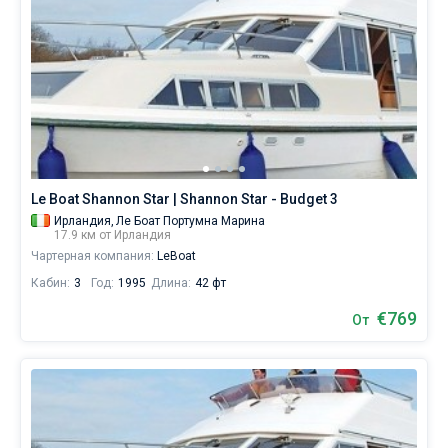
Le Boat Shannon Star | Shannon Star - Budget 3
Ирландия,
Ле Боат Портумна Марина
17.9 км от Ирландия
Чартерная компания:
LeBoat
Кабин:
3
Год:
1995
Длина:
42 фт
€769
От