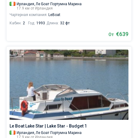
Ирландия,
Ле Боат Портумна Марина
17.9 км от Ирландия
Чартерная компания:
LeBoat
Кабин:
2
Год:
1993
Длина:
32 фт
€639
От
Le Boat Lake Star | Lake Star - Budget 1
Ирландия,
Ле Боат Портумна Марина
17.9 км от Ирландия