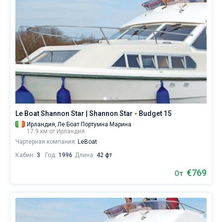
Le Boat Shannon Star | Shannon Star - Budget 15
Ирландия,
Ле Боат Портумна Марина
17.9 км от Ирландия
Чартерная компания:
LeBoat
Кабин:
3
Год:
1996
Длина:
42 фт
€769
От