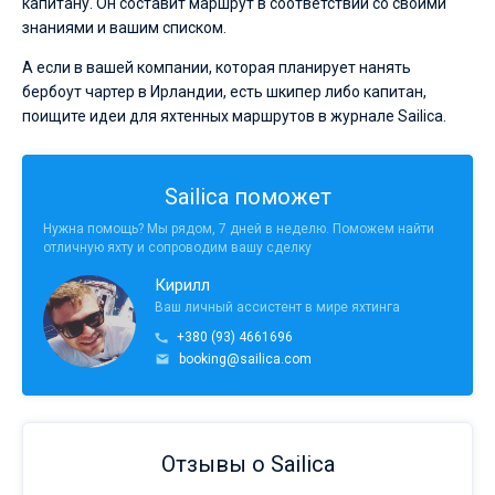
капитану. Он составит маршрут в соответствии со своими
знаниями и вашим списком.
А если в вашей компании, которая планирует нанять
бербоут чартер в Ирландии, есть шкипер либо капитан,
поищите идеи для яхтенных маршрутов в журнале Sailica.
Sailica поможет
Нужна помощь? Мы рядом, 7 дней в неделю. Поможем найти
отличную яхту и сопроводим вашу сделку
Кирилл
Ваш личный ассистент в мире яхтинга
+380 (93) 4661696
booking@sailica.com
Отзывы о Sailica