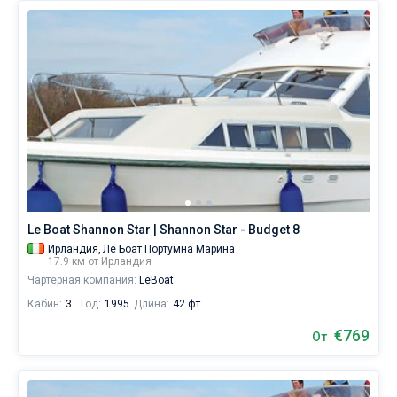
Le Boat Shannon Star | Shannon Star - Budget 8
Ирландия,
Ле Боат Портумна Марина
17.9 км от Ирландия
Чартерная компания:
LeBoat
Кабин:
3
Год:
1995
Длина:
42 фт
€769
От