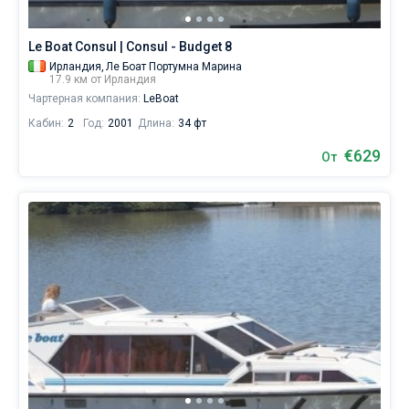
Le Boat Consul | Consul - Budget 8
Ирландия,
Ле Боат Портумна Марина
17.9 км от Ирландия
Чартерная компания:
LeBoat
Кабин:
2
Год:
2001
Длина:
34 фт
€629
От