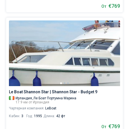
€769
От
Le Boat Shannon Star | Shannon Star - Budget 9
Ирландия,
Ле Боат Портумна Марина
17.9 км от Ирландия
Чартерная компания:
LeBoat
Кабин:
3
Год:
1995
Длина:
42 фт
€769
От