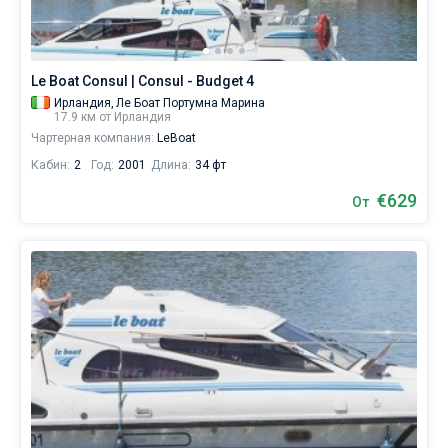
паруса.
Ближайшие
регионы
Le Boat Consul | Consul - Budget 4
для
яхтинга:
Ирландия,
Ле Боат Портумна Марина
17.9 км от Ирландия
Портамна
,
Банахер
.
Чартерная компания:
LeBoat
Кабин:
2
Год:
2001
Длина:
34 фт
€629
От