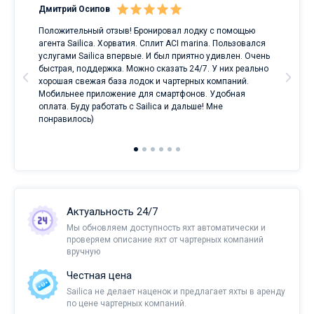
Дмитрий Осипов
Сан
Положительный отзыв! Бронировал лодку с помощью
Луч
а
агента Sailica. Хорватия. Сплит ACI marina. Пользовался
услугами Sailica впервые. И был приятно удивлен. Очень
ри
быстрая, поддержка. Можно сказать 24/7. У них реально
е
хорошая свежая база лодок и чартерных компаний.
и
Мобильнее приложение для смартфонов. Удобная
оплата. Буду работать с Sailica и дальше! Мне
понравилось)
Актуальность 24/7
Мы обновляем доступность яхт автоматически и
проверяем описание яхт от чартерных компаний
вручную
Честная цена
Sailica не делает наценок и предлагает яхты в аренду
по цене чартерных компаний.