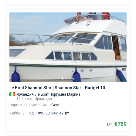
Le Boat Shannon Star | Shannon Star - Budget 10
Ирландия,
Ле Боат Портумна Марина
17.9 км от Ирландия
Чартерная компания:
LeBoat
Кабин:
3
Год:
1995
Длина:
42 фт
€769
От