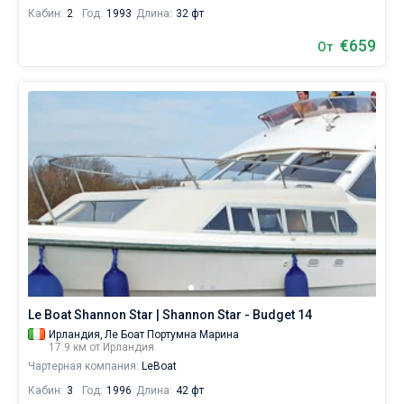
Кабин:
2
Год:
1993
Длина:
32 фт
€659
От
Le Boat Shannon Star | Shannon Star - Budget 14
Ирландия,
Ле Боат Портумна Марина
17.9 км от Ирландия
Чартерная компания:
LeBoat
Кабин:
3
Год:
1996
Длина:
42 фт