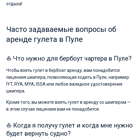
для
отдыха!
яхтинга.
Без шкипера
Наймите
команду
Со шкипером
(шкипера/
Часто задаваемые вопросы об
хостес/
повара)
аренде гулета в Пуле
Показать(0)
или
воспользуйтесь
услугой
⛵ Что нужно для бербоут чартера в Пуле?
бербоут
чартера
Чтобы взять гулет в бербоат аренду, вам понадобится
яхт
в
лицензия шкипера, позволяющая ходить в Пуле, например:
Пуле
IYT, RYA, MYA, ISSA или любое валидное удостоверение
без
шкипера.
шкипера,
чтобы
Кроме того, вы можете взять гулет в аренду со шкипером —
лично
в этом случае лицензия вам не понадобится.
управлять
судном.
В
⛵ Когда я получу гулет и когда мне нужно
каталоге
будет вернуть судно?
яхт
в