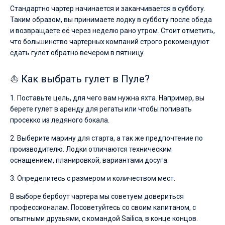
аренду
Стандартно чартер начинается и заканчивается в субботу.
вы
Таким образом, вы принимаете лодку в субботу после обеда
найдете
и возвращаете её через неделю рано утром. Стоит отметить,
предложений
что большинство чартерных компаний строго рекомендуют
в
Пуле
сдать гулет обратно вечером в пятницу.
от
€,
⛵ Как выбрать гулет в Пуле?
как
для
любителей
1. Поставьте цель, для чего вам нужна яхта. Например, вы
спокойного
берете гулет в аренду для регаты или чтобы попивать
отдыха,
просекко из ледяного бокала.
так
и
2. Выберите марину для старта, а так же предпочтение по
для
производителю. Лодки отличаются техническим
яхтсменов,
оснащением, планировкой, вариантами досуга.
которые
не
3. Определитесь с размером и количеством мест.
представляют
себе
В выборе бербоут чартера мы советуем довериться
жизни
без
профессионалам. Посоветуйтесь со своим капитаном, с
паруса.
опытными друзьями, с командой Sailica, в конце концов.