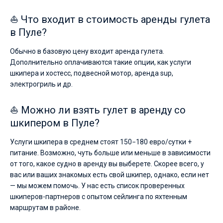
Ближайшие
регионы
⛵ Что входит в стоимость аренды гулета
для
в Пуле?
яхтинга:
Марина
Обычно в базовую цену входит аренда гулета.
Веруда
,
Марина
Дополнительно оплачиваются такие опции, как услуги
Полесана
,
шкипера и хостесс, подвесной мотор, аренда sup,
ACI
электрогриль и др.
Марина
Помер
,
ACI
⛵ Можно ли взять гулет в аренду со
марина
шкипером в Пуле?
Пула
,
Порт
Тргет
.
Услуги шкипера в среднем стоят 150−180 евро/сутки +
питание. Возможно, чуть больше или меньше в зависимости
от того, какое судно в аренду вы выберете. Скорее всего, у
вас или ваших знакомых есть свой шкипер, однако, если нет
— мы можем помочь. У нас есть список проверенных
шкиперов-партнеров с опытом сейлинга по яхтенным
маршрутам в районе.