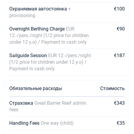
17/04/2027 - 24/04/2027
€1838
Охраняемая автостоянка
+
€100
Забронировать
provisioning
24/04/2027 - 01/05/2027
€1507
Overnight Berthing Charge
EUR
€90
Забронировать
12.-/pers./night (1/2 price for children
under 12 y.o) / Payment in cash only
01/05/2027 - 08/05/2027
€1492
Забронировать
Sailguide Session
EUR 12.-/pers./night
€187
08/05/2027 - 15/05/2027
(1/2 price for children under 12 y.o) /
€1492
Забронировать
Payment in cash only
15/05/2027 - 22/05/2027
€1492
Забронировать
Обязательные расходы
Стоимость
22/05/2027 - 29/05/2027
€1492
Страховка
Great Barrier Reef admin.
€343
Забронировать
fees
29/05/2027 - 05/06/2027
€1492
Handling Fees
One way (child)
€35
Забронировать