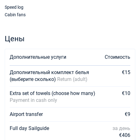
Speed log
27/02/2027 - 06/03/2027
€1507
Cabin fans
Забронировать
06/03/2027 - 13/03/2027
€1507
Забронировать
Цены
13/03/2027 - 20/03/2027
€1503
Забронировать
Дополнительные услуги
Стоимость
20/03/2027 - 27/03/2027
€1503
Дополнительный комплект белья
€15
Забронировать
(выберите сколько)
Return (adult)
27/03/2027 - 03/04/2027
€1700
Extra set of towels (choose how many)
€10
Забронировать
Payment in cash only
03/04/2027 - 10/04/2027
€2271
Забронировать
Airport transfer
€9
10/04/2027 - 17/04/2027
Full day Sailguide
за день
€2121
Забронировать
€406