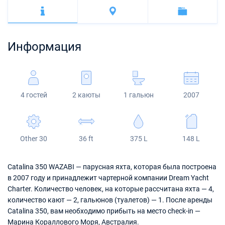
Багамы
Корфу
Марина Каштела
Excess
Bali 4.2
Oceanis 46.1
Сицилия
Фетхие
Мартиника
Мугла
ACI Марина Дубровник
Lagoon
Bali 4.6
Oceanis 51.1
Сент-Люсия
Информация
Марина Веруда
Bali
Bali 5.4
Jeanneau 54
Fountaine Pajot
Astrea 42
Sun Odyssey 440
4 гостей
2 каюты
1 гальюн
2007
Leopard
Excess 11
Sun Odyssey 410
Dufour 46 GL
Other 30
36 ft
375 L
148 L
Catalina 350 WAZABI — парусная яхта, которая была построена
в 2007 году и принадлежит чартерной компании Dream Yacht
Charter. Количество человек, на которые рассчитана яхта — 4,
количество кают — 2, гальюнов (туалетов) — 1. После аренды
Catalina 350, вам необходимо прибыть на место check-in —
Марина Кораллового Моря, Австралия.