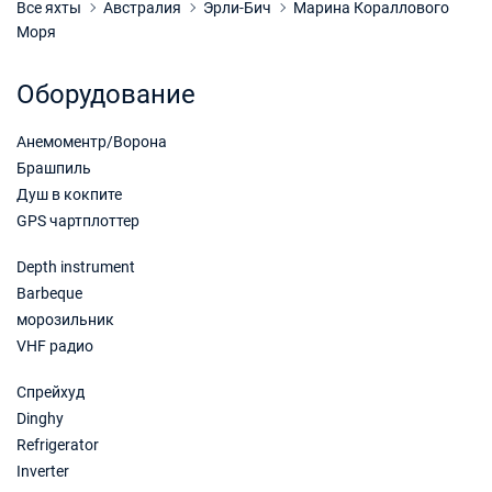
Забронировать
Все яхты
Австралия
Эрли-Бич
Марина Кораллового
Моря
09/01/2027 - 16/01/2027
€1782
Забронировать
Оборудование
16/01/2027 - 23/01/2027
€1507
Анемоментр/Ворона
Забронировать
Брашпиль
23/01/2027 - 30/01/2027
€1357
Душ в кокпите
Забронировать
GPS чартплоттер
30/01/2027 - 06/02/2027
€1357
Depth instrument
Забронировать
Barbeque
морозильник
06/02/2027 - 13/02/2027
€1357
VHF радио
Забронировать
Спрейхуд
13/02/2027 - 20/02/2027
€1357
Забронировать
Dinghy
Refrigerator
20/02/2027 - 27/02/2027
€1507
Inverter
Забронировать