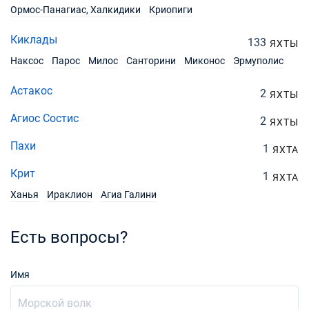
Ормос-Панагиас, Халкидики
Криопиги
Киклады
133
ЯХТЫ
Наксос
Парос
Милос
Санторини
Миконос
Эрмуполис
Астакос
2
ЯХТЫ
Агиос Состис
2
ЯХТЫ
Пахи
1
ЯХТА
Крит
1
ЯХТА
Ханья
Ираклион
Агиа Галини
Есть вопросы?
Имя