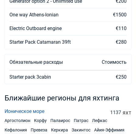
Generator option 2 - Unlimited use
€200
13/11/2027 - 20/11/2027
€3300
Забронировать
One way Athens-Ionian
€1500
20/11/2027 - 27/11/2027
Electric Outboard engine
€3300
€110
Забронировать
Starter Pack Catamaran 39ft
€280
27/11/2027 - 04/12/2027
€3300
Забронировать
Обязательные расходы
Стоимость
04/12/2027 - 11/12/2027
€3300
Забронировать
Starter pack 3cabin
€250
11/12/2027 - 18/12/2027
€3300
Забронировать
Ближайшие регионы для яхтинга
18/12/2027 - 25/12/2027
€3300
Забронировать
Ионическое море
1137
ЯХТ
Аргостолион
Корфу
Палаирос
Патрас
Лефкас
Кефалония
Превеза
Керкира
Закинтос
Айия-Эффимия