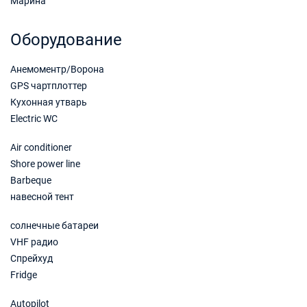
Марина
17/04/2027 - 24/04/2027
€3420
Забронировать
Оборудование
24/04/2027 - 01/05/2027
€3420
Анемоментр/Ворона
Забронировать
GPS чартплоттер
01/05/2027 - 08/05/2027
€3610
Кухонная утварь
Забронировать
Electric WC
08/05/2027 - 15/05/2027
€3610
Air conditioner
Забронировать
Shore power line
Barbeque
15/05/2027 - 22/05/2027
€4700
навесной тент
Забронировать
солнечные батареи
22/05/2027 - 29/05/2027
€3995
Забронировать
VHF радио
Спрейхуд
29/05/2027 - 05/06/2027
€4229
Fridge
Забронировать
Autopilot