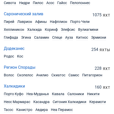
Сивота
Нидри
Пилос
Асос
Гайос
Пелопоннес
Саронический залив
1075
ЯХТ
Пирей
Лаврион
Афины
Нафплион
Порто Чели
Хеллиникон
Халкида
Коринф
Элефсис
Вулиагмени
Глифада
Эгина
Саламин
Спеце
Ауза
Китнос
Эрмиони
Додеканес
254
ЯХТЫ
Родос
Кос
Регион Спорады
228
ЯХТ
Волос
Скопелос
Ачилио
Скиатос
Самос
Питагорион
Халкидики
160
ЯХТ
Порто Куфо
Неа-Муданья
Кавала
Салоники
Никити
Неос Мармарас
Касандра
Ситония Халкидики
Керамоти
Тасос
Канистро
Авдира
Неа Перамос