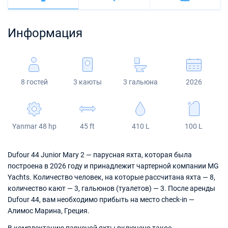
Багамы
Корфу
Марина Каштела
Excess
Bali 4.2
Oceanis 46.1
Сицилия
Фетхие
Мартиника
Информация
Мугла
ACI Марина Дубровник
Lagoon
Bali 4.6
Oceanis 51.1
Сент-Люсия
Марина Веруда
Bali
Bali 5.4
Jeanneau 54
8 гостей
3 каюты
3 гальюна
2026
Fountaine Pajot
Astrea 42
Sun Odyssey 440
Leopard
Excess 11
Sun Odyssey 410
Yanmar 48 hp
45 ft
410 L
100 L
Dufour 46 GL
Dufour 44 Junior Mary 2 — парусная яхта, которая была
построена в 2026 году и принадлежит чартерной компании MG
Yachts. Количество человек, на которые рассчитана яхта — 8,
количество кают — 3, гальюнов (туалетов) — 3. После аренды
Dufour 44, вам необходимо прибыть на место check-in —
Алимос Марина, Греция.