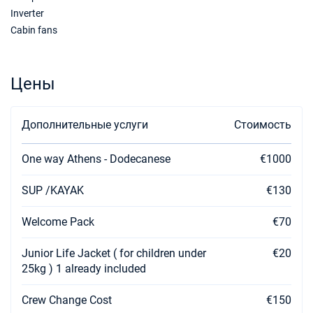
12/06/2027 - 19/06/2027
€4800
Inverter
Забронировать
Cabin fans
19/06/2027 - 26/06/2027
€4800
Забронировать
Цены
26/06/2027 - 03/07/2027
€4800
Забронировать
Дополнительные услуги
Стоимость
03/07/2027 - 10/07/2027
€5100
Забронировать
One way Athens - Dodecanese
€1000
10/07/2027 - 17/07/2027
€5100
SUP /KAYAK
€130
Забронировать
17/07/2027 - 24/07/2027
Welcome Pack
€70
€5100
Забронировать
Junior Life Jacket ( for children under
€20
24/07/2027 - 31/07/2027
€5610
25kg ) 1 already included
Забронировать
Crew Change Cost
€150
31/07/2027 - 07/08/2027