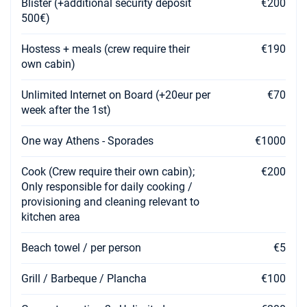
Blister (+additional security deposit
€200
500€)
25/09/2027 - 02/10/2027
€3800
Забронировать
Hostess + meals (crew require their
€190
own cabin)
02/10/2027 - 09/10/2027
€3135
Забронировать
Unlimited Internet on Board (+20eur per
€70
week after the 1st)
09/10/2027 - 16/10/2027
€3135
Забронировать
One way Athens - Sporades
€1000
16/10/2027 - 23/10/2027
€3135
Забронировать
Cook (Crew require their own cabin);
€200
Only responsible for daily cooking /
23/10/2027 - 30/10/2027
€2970
provisioning and cleaning relevant to
Забронировать
kitchen area
30/10/2027 - 06/11/2027
€2970
Beach towel / per person
€5
Забронировать
Grill / Barbeque / Plancha
€100
06/11/2027 - 13/11/2027
€3300
Забронировать