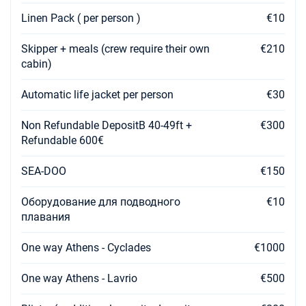
€5610
Забронировать
Linen Pack ( per person )
€10
07/08/2027 - 14/08/2027
€5939
Skipper + meals (crew require their own
€210
Забронировать
cabin)
14/08/2027 - 21/08/2027
€5400
Забронировать
Automatic life jacket per person
€30
21/08/2027 - 28/08/2027
Non Refundable DepositB 40-49ft +
€5400
€300
Забронировать
Refundable 600€
28/08/2027 - 04/09/2027
€5400
SEA-DOO
€150
Забронировать
Оборудование для подводного
€10
04/09/2027 - 11/09/2027
€6000
плавания
Забронировать
One way Athens - Cyclades
€1000
11/09/2027 - 18/09/2027
€4700
Забронировать
One way Athens - Lavrio
€500
18/09/2027 - 25/09/2027
€4700
Забронировать