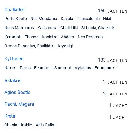
Chalkidiki
160
JACHTEN
Porto Koufo
Nea Moudania
Kavala
Thessaloniki
Nikiti
Neos Marmaras
Kassandra - Chalkidiki
Sithonia, Chalkidiki
Keramoti
Thasos
Kanistro
Abdera
Nea Peramos
Ormos Panagias, Chalkidiki
Kryopigi
Kykladen
133
JACHTEN
Naxos
Paros
Fehmarn
Santorini
Mykonos
Ermopoulis
Astakos
2
JACHTEN
Agios Sostis
2
JACHTEN
Pachi, Megara
1
JACHT
Kreta
1
JACHT
Chania
Iraklio
Agia Galini