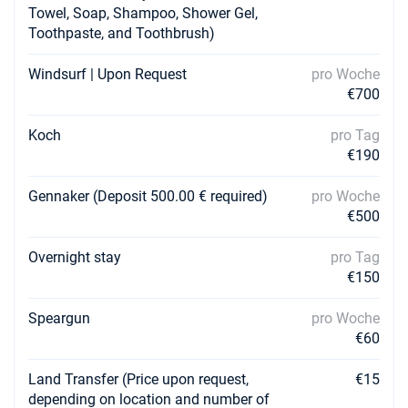
Towel, Soap, Shampoo, Shower Gel,
Toothpaste, and Toothbrush)
Windsurf | Upon Request
pro Woche
€700
Koch
pro Tag
€190
Gennaker (Deposit 500.00 € required)
pro Woche
€500
Overnight stay
pro Tag
€150
Speargun
pro Woche
€60
Land Transfer (Price upon request,
€15
depending on location and number of