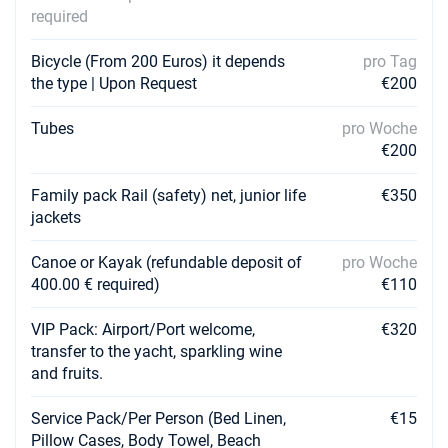
required
Bicycle (From 200 Euros) it depends
pro Tag
the type | Upon Request
€200
Tubes
pro Woche
€200
Family pack Rail (safety) net, junior life
€350
jackets
Canoe or Kayak (refundable deposit of
pro Woche
400.00 € required)
€110
VIP Pack: Airport/Port welcome,
€320
transfer to the yacht, sparkling wine
and fruits.
Service Pack/Per Person (Bed Linen,
€15
Pillow Cases, Body Towel, Beach