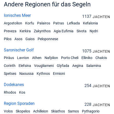
Andere Regionen für das Segeln
Ionisches Meer
1137
JACHTEN
Argostolion
Korfu
Palairos
Patras
Lefkada
Kefalonia
Preveza
Kerkira
Zakynthos
Agia Eufimia
Sivota
Nydri
Pilos
Asos
Gaios
Peloponnese
Saronischer Golf
1075
JACHTEN
Piräus
Lavrion
Athen
Nafplion
Porto Cheli
Elliniko
Chalcis
Corinth
Elefsina
Vougliameni
Glyfada
Aegina
Salamina
Spetses
Naoussa
Kythnos
Ermioni
Dodekanes
254
JACHTEN
Rhodos
Kos
Region Sporaden
228
JACHTEN
Volos
Skopelos
Achilleion
Skiathos
Samos
Pythagorio