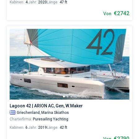
Kabinen:
4
Jahr:
2020
Länge:
47 ft
€2742
Von
Lagoon 42 | ARION AC, Gen, W.Maker
Griechenland,
Marina Skiathos
Charterfirma:
Puresailing Yachting
Kabinen:
6
Jahr:
2019
Länge:
42 ft
€2790