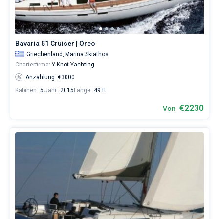
990€
sowohl
für
Liebhaber
eines
Bavaria 51 Cruiser | Oreo
erholsamen
Griechenland,
Marina Skiathos
Urlaubs
Charterfirma:
Y Knot Yachting
als
auch
Anzahlung: €3000
für
Kabinen:
5
Jahr:
2015
Länge:
49 ft
Segler,
die
€2230
Von
sich
ihr
Leben
ohne
Segel
nicht
vorstellen.