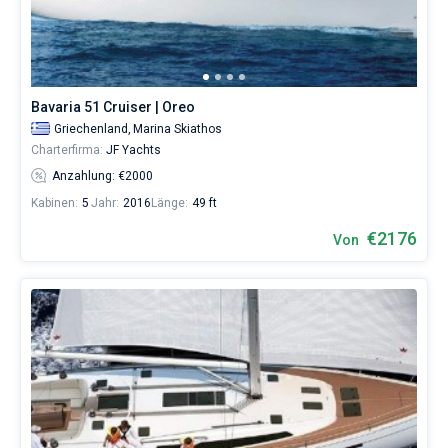
Skiathos
ohne
Bareboat
Skipper
wählen,
Kapitan
das
Boot
Bavaria 51 Cruiser | Oreo
chartern
Zeige Ergebnisse(60)
Griechenland,
Marina Skiathos
und
Charterfirma:
JF Yachts
selbst
verwalten.
Anzahlung: €2000
Im
Kabinen:
5
Jahr:
2016
Länge:
49 ft
Sailica-
Katalog
€2176
Von
der
Charter-
Yachten
finden
Sie
60
-
Angebote
in
Marina
Skiathos
von