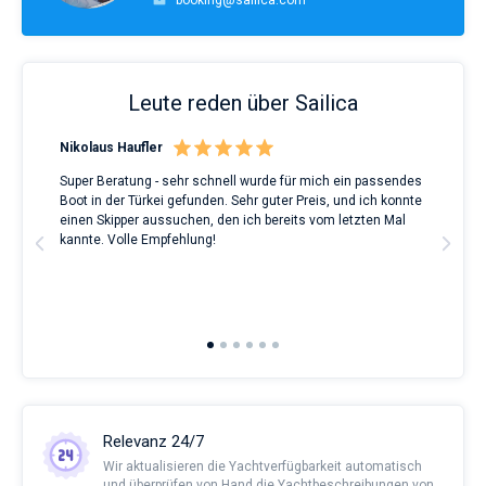
booking@sailica.com
Leute reden über Sailica
Nikolaus Haufler
Rin
Super Beratung - sehr schnell wurde für mich ein passendes
Full
Boot in der Türkei gefunden. Sehr guter Preis, und ich konnte
a Be
ve.
einen Skipper aussuchen, den ich bereits vom letzten Mal
Grea
t
kannte. Volle Empfehlung!
to t
man
and 
2nd 
Ful
Relevanz 24/7
Wir aktualisieren die Yachtverfügbarkeit automatisch
und überprüfen von Hand die Yachtbeschreibungen von