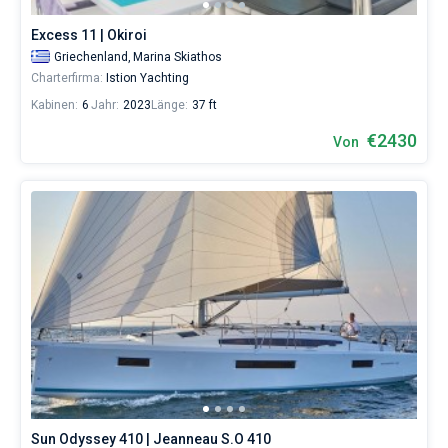
Excess 11 | Okiroi
Griechenland,
Marina Skiathos
Charterfirma:
Istion Yachting
Kabinen:
6
Jahr:
2023
Länge:
37 ft
€2430
Von
Sun Odyssey 410 | Jeanneau S.O 410