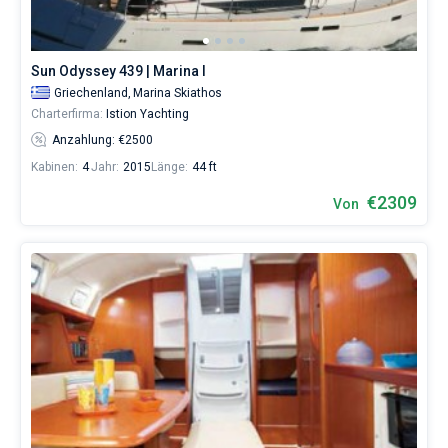
Sun Odyssey 439 | Marina I
Griechenland,
Marina Skiathos
Charterfirma:
Istion Yachting
Anzahlung: €2500
Kabinen:
4
Jahr:
2015
Länge:
44 ft
€2309
Von