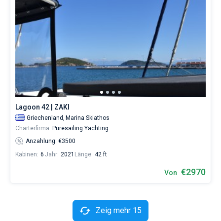
Lagoon 42 | ZAKI
Griechenland,
Marina Skiathos
Charterfirma:
Puresailing Yachting
Anzahlung: €3500
Kabinen:
6
Jahr:
2021
Länge:
42 ft
€2970
Von
Zeig mehr 15