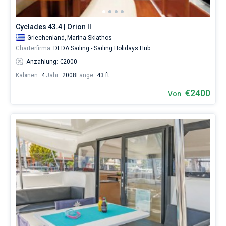
Cyclades 43.4 | Orion II
Griechenland,
Marina Skiathos
Charterfirma:
DEDA Sailing - Sailing Holidays Hub
Anzahlung: €2000
Kabinen:
4
Jahr:
2008
Länge:
43 ft
€2400
Von