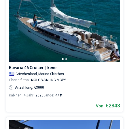
Bavaria 46 Cruiser | Irene
Griechenland,
Marina Skiathos
Charterfirma:
AIOLOS SAILING MCPY
Anzahlung: €3000
Kabinen:
4
Jahr:
2020
Länge:
47 ft
€2843
Von