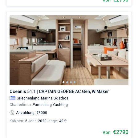
Von
Oceanis 51.1 | CAPTAIN GEORGE AC.Gen, W.Maker
Griechenland,
Marina Skiathos
Charterfirma:
Puresailing Yachting
Anzahlung: €3000
Kabinen:
6
Jahr:
2020
Länge:
49 ft
€2790
Von