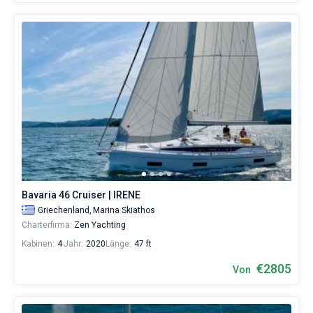
Bavaria 46 Cruiser | IRENE
Griechenland,
Marina Skiathos
Charterfirma:
Zen Yachting
Kabinen:
4
Jahr:
2020
Länge:
47 ft
€2805
Von