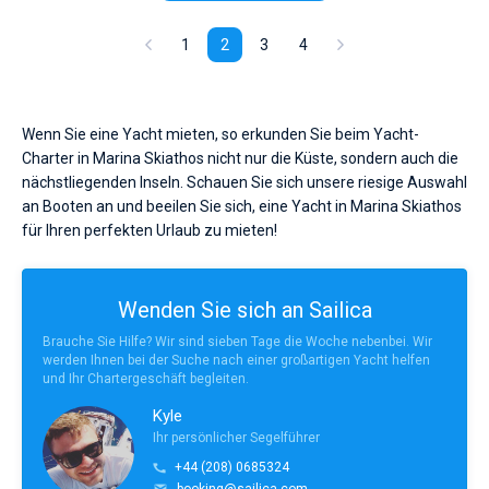
1
2
3
4
Wenn Sie eine Yacht mieten, so erkunden Sie beim Yacht-
Charter in Marina Skiathos nicht nur die Küste, sondern auch die
nächstliegenden Inseln. Schauen Sie sich unsere riesige Auswahl
an Booten an und beeilen Sie sich, eine Yacht in Marina Skiathos
für Ihren perfekten Urlaub zu mieten!
Wenden Sie sich an Sailica
Brauche Sie Hilfe? Wir sind sieben Tage die Woche nebenbei. Wir
werden Ihnen bei der Suche nach einer großartigen Yacht helfen
und Ihr Chartergeschäft begleiten.
Kyle
Ihr persönlicher Segelführer
+44 (208) 0685324