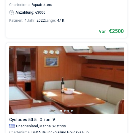
Charterfirma:
Aquatrotters
Anzahlung: €3000
Kabinen:
4
Jahr:
2022
Länge:
47 ft
€2500
Von
Cyclades 50.5 | Orion IV
Griechenland,
Marina Skiathos
Charterfirma:
DEDA Sailing - Sailing Holidays Hub