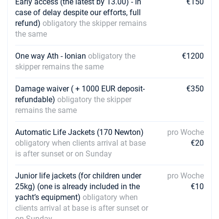
Early access (the latest by 13.00) - In
€150
case of delay despite our efforts, full
refund)
obligatory the skipper remains
the same
One way Ath - Ionian
obligatory the
€1200
skipper remains the same
Damage waiver ( + 1000 EUR deposit-
€350
refundable)
obligatory the skipper
remains the same
Automatic Life Jackets (170 Newton)
pro Woche
obligatory when clients arrival at base
€20
is after sunset or on Sunday
Junior life jackets (for children under
pro Woche
25kg) (one is already included in the
€10
yacht’s equipment)
obligatory when
clients arrival at base is after sunset or
on Sunday