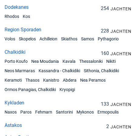
Dodekanes
254
JACHTEN
Rhodos
Kos
Region Sporaden
228
JACHTEN
Volos
Skopelos
Achilleion
Skiathos
Samos
Pythagorio
Chalkidiki
160
JACHTEN
Porto Koufo
Nea Moudania
Kavala
Thessaloniki
Nikiti
Neos Marmaras
Kassandra - Chalkidiki
Sithonia, Chalkidiki
Keramoti
Thasos
Kanistro
Abdera
Nea Peramos
Ormos Panagias, Chalkidiki
Kryopigi
Kykladen
133
JACHTEN
Naxos
Paros
Fehmarn
Santorini
Mykonos
Ermopoulis
Astakos
2
JACHTEN