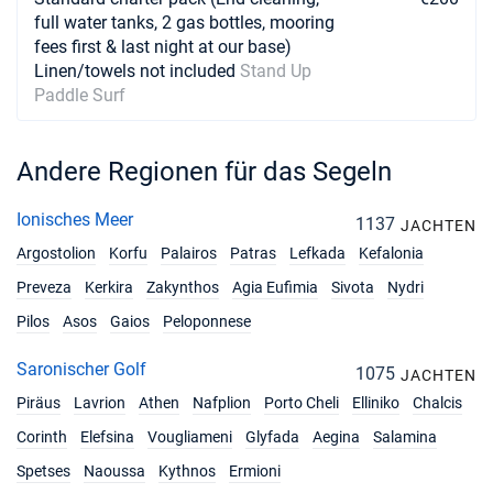
full water tanks, 2 gas bottles, mooring
fees first & last night at our base)
Linen/towels not included
Stand Up
Paddle Surf
Andere Regionen für das Segeln
Ionisches Meer
1137
JACHTEN
Argostolion
Korfu
Palairos
Patras
Lefkada
Kefalonia
Preveza
Kerkira
Zakynthos
Agia Eufimia
Sivota
Nydri
Pilos
Asos
Gaios
Peloponnese
Saronischer Golf
1075
JACHTEN
Piräus
Lavrion
Athen
Nafplion
Porto Cheli
Elliniko
Chalcis
Corinth
Elefsina
Vougliameni
Glyfada
Aegina
Salamina
Spetses
Naoussa
Kythnos
Ermioni